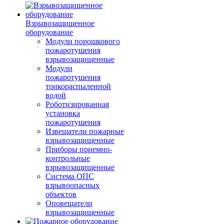
Взрывозащищенное
оборудование
Модули порошкового
пожаротушения
взрывозащищенные
Модули
пожаротушения
тонкораспыленной
водой
Роботизированная
установка
пожаротушения
Извещатели пожарные
взрывозащищенные
Приборы приемно-
контрольные
взрывозащищенные
Система ОПС
взрывоопасных
объектов
Оповещатели
взрывозащищенные