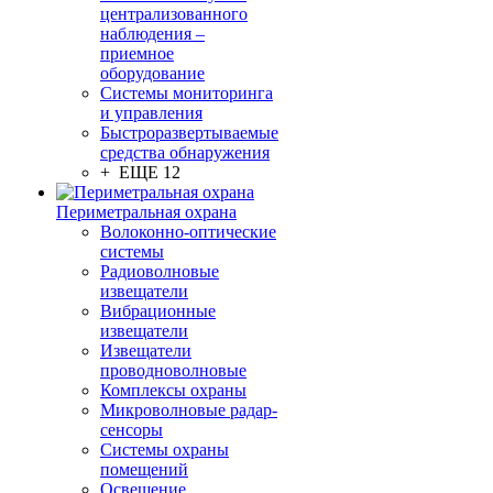
централизованного
наблюдения –
приемное
оборудование
Системы мониторинга
и управления
Быстроразвертываемые
средства обнаружения
+ ЕЩЕ 12
Периметральная охрана
Волоконно-оптические
системы
Радиоволновые
извещатели
Вибрационные
извещатели
Извещатели
проводноволновые
Комплексы охраны
Микроволновые радар-
сенсоры
Системы охраны
помещений
Освещение