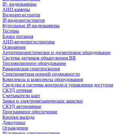
IP- видеокамеры
AHD-камеры
Видеорегистратор
IP-видеорегистратор
Купольные IP-видеокамеры
Тестеры
Блоки питания
AHD-видеорегистраторы
Освещение
Антитеррористическое и досмотровое оборудование
Cистема датчиков обнаружения ВВ
Тепловизионное оборудование
Рамановская спектроскопия
Спектрометрия ионной подвижности
Комплексы и комплекты оборудования
Средства и системы контроля и управления доступом
СКУД сетевые
Считыватели карт
Замки и электромеханические защелки
СКУД автономные
Программное обеспечение
Кнопки выхода
Доводчики
Ограждения
Источники электропитания