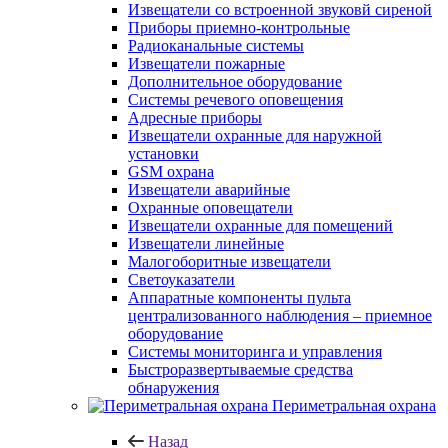
Извещатели со встроенной звуковй сиреной
Приборы приемно-контрольные
Радиоканальные системы
Извещатели пожарные
Дополнительное оборудование
Системы речевого оповещения
Адресные приборы
Извещатели охранные для наружной
установки
GSM охрана
Извещатели аварийные
Охранные оповещатели
Извещатели охранные для помещений
Извещатели линейные
Малогоборитные извещатели
Светоуказатели
Аппаратные компоненты пульта
централизованного наблюдения – приемное
оборудование
Системы мониторинга и управления
Быстроразвертываемые средства
обнаружения
Периметральная охрана
Назад