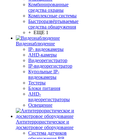
Комбинированные
средства охраны
Комплексные системы
Быстроразвёртываемые
средства обнаружения
+ ЕЩЕ 1
Видеонаблюдение
IP- видеокамеры
AHD-камеры
Видеорегистратор
IP-видеорегистратор
Купольные IP-
видеокамеры
Тестеры
Блоки питания
AHD-
видеорегистраторы
Освещение
Антитеррористическое и
досмотровое оборудование
Cистема датчиков
обнаружения ВВ