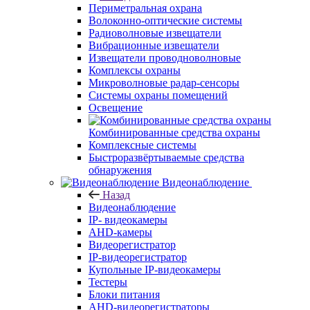
Периметральная охрана
Волоконно-оптические системы
Радиоволновые извещатели
Вибрационные извещатели
Извещатели проводноволновые
Комплексы охраны
Микроволновые радар-сенсоры
Системы охраны помещений
Освещение
Комбинированные средства охраны
Комплексные системы
Быстроразвёртываемые средства
обнаружения
Видеонаблюдение
Назад
Видеонаблюдение
IP- видеокамеры
AHD-камеры
Видеорегистратор
IP-видеорегистратор
Купольные IP-видеокамеры
Тестеры
Блоки питания
AHD-видеорегистраторы