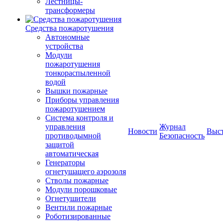
Лестницы-
трансформеры
Средства пожаротушения
Автономные
устройства
Модули
пожаротушения
тонкораспыленной
водой
Вышки пожарные
Приборы управления
пожаротушением
Система контроля и
управления
Журнал
Новости
Выс
противодымной
Безопасность
защитой
автоматическая
Генераторы
огнетушащего аэрозоля
Стволы пожарные
Модули порошковые
Огнетушители
Вентили пожарные
Роботизированные