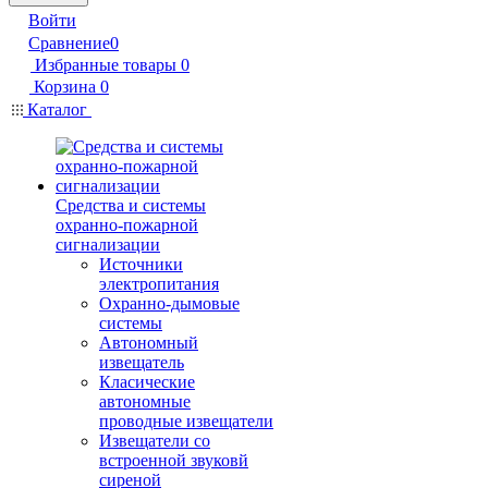
Войти
Сравнение
0
Избранные товары
0
Корзина
0
Каталог
Средства и системы
охранно-пожарной
сигнализации
Источники
электропитания
Охранно-дымовые
системы
Автономный
извещатель
Класические
автономные
проводные извещатели
Извещатели со
встроенной звуковй
сиреной