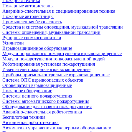
Пожарная техника
Пожарные автоцистерны
Аварийно-спасательная и специализированная техника
Пожарные автолестницы
Промышленная безопасность
Средства и системы оповещения, музыкальной трансляции
Системы оповещения, музыкальной трансляции
Рупорные громкоговорители
Усилители
Взрывозащищенное оборудование
Модули порошкового пожаротушения взрывозащищенные
Модули пожаротушения тонкораспыленной водой
Роботизированная установка пожаротушения
Извещатели пожарные взрывозащищенные
Приборы приемно-контрольные взрывозащищенные
Система ОПС взрывоопасных объектов
Оповещатели взрывозащищенные
Пожарное оборудование
Системы пенного пожаротушения
Системы автоматического пожаротушения
Оборудование для газового пожаротушения
Аварийно-спасательная робототехника
Беспилотная техника
Автономная робототехника
Автоматика управления инженерным оборудованием