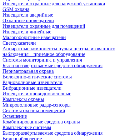
Извещатели охранные для наружной установки
GSM охрана
Извещатели аварийные
Охранные оповещатели
Извещатели охранные для помещений
Извещатели линейные
Малогоборитные извещатели
Светоуказатели
Аппаратные компоненты пульта централизованного
наблюдения – приемное оборудование
Системы мониторинга и управления
Быстроразвертываемые средства обнаружения
Периметральная охрана
Волоконно-оптические системы
Радиоволновые извещатели
Вибрационные извещатели
Извещатели проводноволновые
Комплексы охраны
Микроволновые радар-сенсоры
Системы охраны помещений
Освещение
Комбинированные средства охраны
Комплексные системы
Быстроразвёртываемые средства обнаружения
Видеонаблюдение