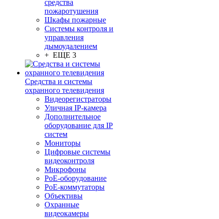
средства
пожаротушения
Шкафы пожарные
Системы контроля и
управления
дымоудалением
+ ЕЩЕ 3
Средства и системы
охранного телевидения
Видеорегистраторы
Уличная IP-камера
Дополнительное
оборудование для IP
систем
Мониторы
Цифровые системы
видеоконтроля
Микрофоны
PoE-оборудование
PoE-коммутаторы
Объективы
Охранные
видеокамеры