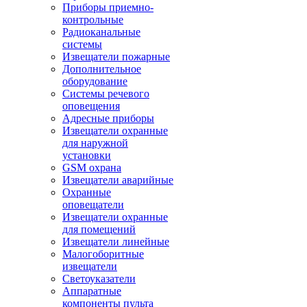
Приборы приемно-
контрольные
Радиоканальные
системы
Извещатели пожарные
Дополнительное
оборудование
Системы речевого
оповещения
Адресные приборы
Извещатели охранные
для наружной
установки
GSM охрана
Извещатели аварийные
Охранные
оповещатели
Извещатели охранные
для помещений
Извещатели линейные
Малогоборитные
извещатели
Светоуказатели
Аппаратные
компоненты пульта