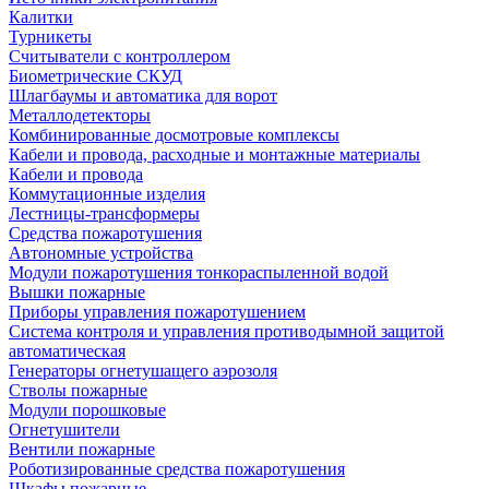
Калитки
Турникеты
Считыватели с контроллером
Биометрические СКУД
Шлагбаумы и автоматика для ворот
Металлодетекторы
Комбинированные досмотровые комплексы
Кабели и провода, расходные и монтажные материалы
Кабели и провода
Коммутационные изделия
Лестницы-трансформеры
Средства пожаротушения
Автономные устройства
Модули пожаротушения тонкораспыленной водой
Вышки пожарные
Приборы управления пожаротушением
Система контроля и управления противодымной защитой
автоматическая
Генераторы огнетушащего аэрозоля
Стволы пожарные
Модули порошковые
Огнетушители
Вентили пожарные
Роботизированные средства пожаротушения
Шкафы пожарные