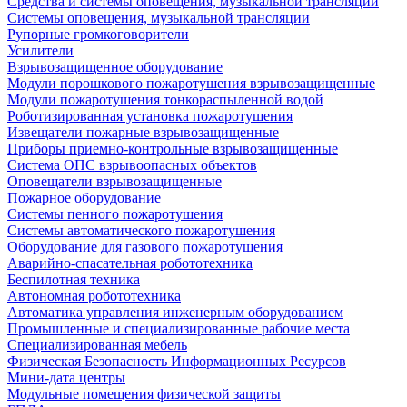
Средства и системы оповещения, музыкальной трансляции
Системы оповещения, музыкальной трансляции
Рупорные громкоговорители
Усилители
Взрывозащищенное оборудование
Модули порошкового пожаротушения взрывозащищенные
Модули пожаротушения тонкораспыленной водой
Роботизированная установка пожаротушения
Извещатели пожарные взрывозащищенные
Приборы приемно-контрольные взрывозащищенные
Система ОПС взрывоопасных объектов
Оповещатели взрывозащищенные
Пожарное оборудование
Системы пенного пожаротушения
Системы автоматического пожаротушения
Оборудование для газового пожаротушения
Аварийно-спасательная робототехника
Беспилотная техника
Автономная робототехника
Автоматика управления инженерным оборудованием
Промышленные и специализированные рабочие места
Специализированная мебель
Физическая Безопасность Информационных Ресурсов
Мини-дата центры
Модульные помещения физической защиты