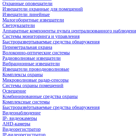
Охранные оповещатели
Извещатели охранные для помещений
Извещатели линейные
Малогоборитные извещатели
Светоуказатели
Аппаратные компоненты пульта централизованного наблюдени
Системы мониторинга и управления
Быстроразвертываемые средства обнаружения
Периметральная охрана
Волоконно-оптические системы
Радиоволновые извещатели
Вибрационные извещатели
Извещатели проводноволновые
Комплексы охраны
Микроволновые радар-сенсоры
Системы охраны помещений
Освещение
Комбинированные средства охраны
Комплексные системы
Быстроразвёртываемые средства обнаружения
Видеонаблюдение
IP- видеокамеры
AHD-камеры
Видеорегистратор
IP-видеорегистратор