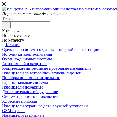
Портал по системам безопасности
Каталог
По всему сайту
По каталогу
Каталог
Средства и системы охранно-пожарной сигнализации
Источники электропитания
Охранно-дымовые системы
Автономный извещатель
Класические автономные проводные извещатели
Извещатели со встроенной звуковй сиреной
Приборы приемно-контрольные
Радиоканальные системы
Извещатели пожарные
Дополнительное оборудование
Системы речевого оповещения
Адресные приборы
Извещатели охранные для наружной установки
GSM охрана
Извещатели аварийные