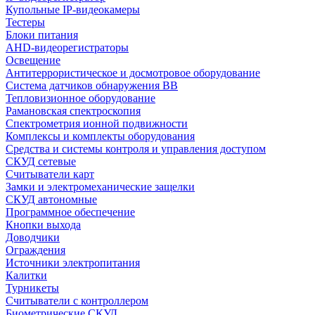
Купольные IP-видеокамеры
Тестеры
Блоки питания
AHD-видеорегистраторы
Освещение
Антитеррористическое и досмотровое оборудование
Cистема датчиков обнаружения ВВ
Тепловизионное оборудование
Рамановская спектроскопия
Спектрометрия ионной подвижности
Комплексы и комплекты оборудования
Средства и системы контроля и управления доступом
СКУД сетевые
Считыватели карт
Замки и электромеханические защелки
СКУД автономные
Программное обеспечение
Кнопки выхода
Доводчики
Ограждения
Источники электропитания
Калитки
Турникеты
Считыватели с контроллером
Биометрические СКУД