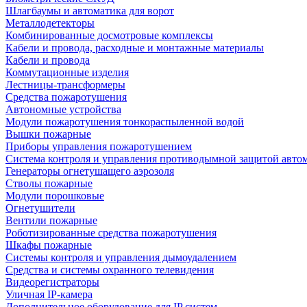
Шлагбаумы и автоматика для ворот
Металлодетекторы
Комбинированные досмотровые комплексы
Кабели и провода, расходные и монтажные материалы
Кабели и провода
Коммутационные изделия
Лестницы-трансформеры
Средства пожаротушения
Автономные устройства
Модули пожаротушения тонкораспыленной водой
Вышки пожарные
Приборы управления пожаротушением
Система контроля и управления противодымной защитой авто
Генераторы огнетушащего аэрозоля
Стволы пожарные
Модули порошковые
Огнетушители
Вентили пожарные
Роботизированные средства пожаротушения
Шкафы пожарные
Системы контроля и управления дымоудалением
Средства и системы охранного телевидения
Видеорегистраторы
Уличная IP-камера
Дополнительное оборудование для IP систем