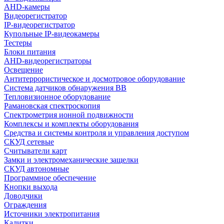
AHD-камеры
Видеорегистратор
IP-видеорегистратор
Купольные IP-видеокамеры
Тестеры
Блоки питания
AHD-видеорегистраторы
Освещение
Антитеррористическое и досмотровое оборудование
Cистема датчиков обнаружения ВВ
Тепловизионное оборудование
Рамановская спектроскопия
Спектрометрия ионной подвижности
Комплексы и комплекты оборудования
Средства и системы контроля и управления доступом
СКУД сетевые
Считыватели карт
Замки и электромеханические защелки
СКУД автономные
Программное обеспечение
Кнопки выхода
Доводчики
Ограждения
Источники электропитания
Калитки