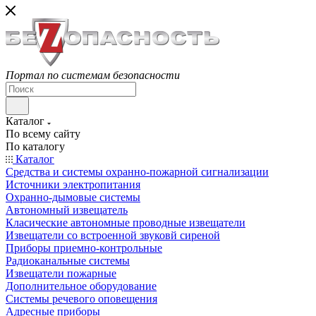
Портал по системам безопасности
Каталог
По всему сайту
По каталогу
Каталог
Средства и системы охранно-пожарной сигнализации
Источники электропитания
Охранно-дымовые системы
Автономный извещатель
Класические автономные проводные извещатели
Извещатели со встроенной звуковй сиреной
Приборы приемно-контрольные
Радиоканальные системы
Извещатели пожарные
Дополнительное оборудование
Системы речевого оповещения
Адресные приборы