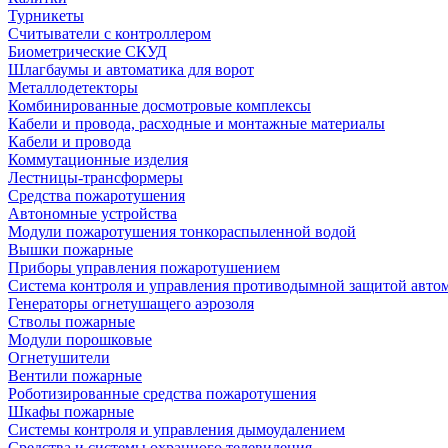
Турникеты
Считыватели с контроллером
Биометрические СКУД
Шлагбаумы и автоматика для ворот
Металлодетекторы
Комбинированные досмотровые комплексы
Кабели и провода, расходные и монтажные материалы
Кабели и провода
Коммутационные изделия
Лестницы-трансформеры
Средства пожаротушения
Автономные устройства
Модули пожаротушения тонкораспыленной водой
Вышки пожарные
Приборы управления пожаротушением
Система контроля и управления противодымной защитой авто
Генераторы огнетушащего аэрозоля
Стволы пожарные
Модули порошковые
Огнетушители
Вентили пожарные
Роботизированные средства пожаротушения
Шкафы пожарные
Системы контроля и управления дымоудалением
Средства и системы охранного телевидения