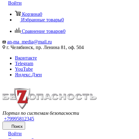
Войти
Корзина
0
Избранные товары
0
Сравнение товаров
0
an-ma_media@mail.ru
г. Челябинск, пр. Ленина 81, оф. 504
Вконтакте
Telegram
YouTube
Яндекс.Дзен
Портал по системам безопасности
+79995812345
Поиск
Войти