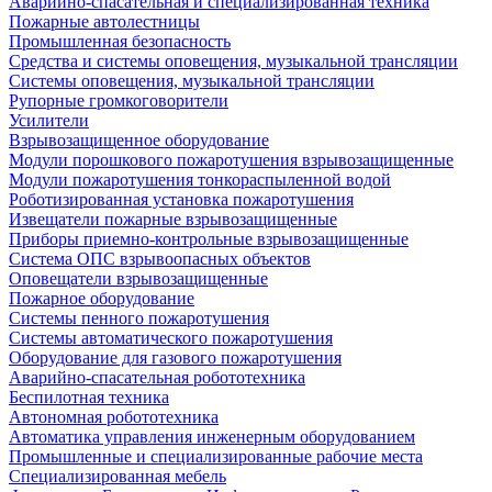
Аварийно-спасательная и специализированная техника
Пожарные автолестницы
Промышленная безопасность
Средства и системы оповещения, музыкальной трансляции
Системы оповещения, музыкальной трансляции
Рупорные громкоговорители
Усилители
Взрывозащищенное оборудование
Модули порошкового пожаротушения взрывозащищенные
Модули пожаротушения тонкораспыленной водой
Роботизированная установка пожаротушения
Извещатели пожарные взрывозащищенные
Приборы приемно-контрольные взрывозащищенные
Система ОПС взрывоопасных объектов
Оповещатели взрывозащищенные
Пожарное оборудование
Системы пенного пожаротушения
Системы автоматического пожаротушения
Оборудование для газового пожаротушения
Аварийно-спасательная робототехника
Беспилотная техника
Автономная робототехника
Автоматика управления инженерным оборудованием
Промышленные и специализированные рабочие места
Специализированная мебель