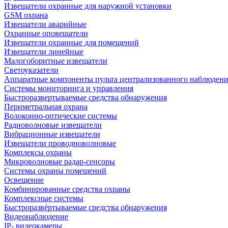
Извещатели охранные для наружной установки
GSM охрана
Извещатели аварийные
Охранные оповещатели
Извещатели охранные для помещений
Извещатели линейные
Малогоборитные извещатели
Светоуказатели
Аппаратные компоненты пульта централизованного наблюдени
Системы мониторинга и управления
Быстроразвертываемые средства обнаружения
Периметральная охрана
Волоконно-оптические системы
Радиоволновые извещатели
Вибрационные извещатели
Извещатели проводноволновые
Комплексы охраны
Микроволновые радар-сенсоры
Системы охраны помещений
Освещение
Комбинированные средства охраны
Комплексные системы
Быстроразвёртываемые средства обнаружения
Видеонаблюдение
IP- видеокамеры