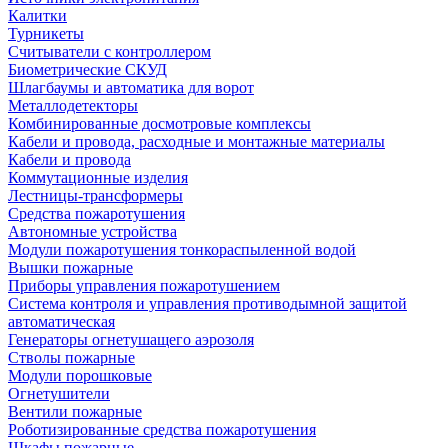
Калитки
Турникеты
Считыватели с контроллером
Биометрические СКУД
Шлагбаумы и автоматика для ворот
Металлодетекторы
Комбинированные досмотровые комплексы
Кабели и провода, расходные и монтажные материалы
Кабели и провода
Коммутационные изделия
Лестницы-трансформеры
Средства пожаротушения
Автономные устройства
Модули пожаротушения тонкораспыленной водой
Вышки пожарные
Приборы управления пожаротушением
Система контроля и управления противодымной защитой
автоматическая
Генераторы огнетушащего аэрозоля
Стволы пожарные
Модули порошковые
Огнетушители
Вентили пожарные
Роботизированные средства пожаротушения
Шкафы пожарные