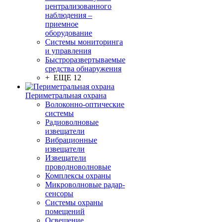
централизованного
наблюдения –
приемное
оборудование
Системы мониторинга
и управления
Быстроразвертываемые
средства обнаружения
+ ЕЩЕ 12
Периметральная охрана
Волоконно-оптические
системы
Радиоволновые
извещатели
Вибрационные
извещатели
Извещатели
проводноволновые
Комплексы охраны
Микроволновые радар-
сенсоры
Системы охраны
помещений
Освещение