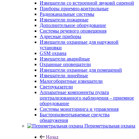
Извещатели со встроенной звуковй сиреной
Приборы приемно-контрольные
Радиоканальные системы
Извещатели пожарные
Дополнительное оборудование
Системы речевого оповещения
Адресные приборы
Извещатели охранные для наружной
установки
GSM охрана
Извещатели аварийные
Охранные оповещатели
Извещатели охранные для помещений
Извещатели линейные
Малогоборитные извещатели
Светоуказатели
Аппаратные компоненты пульта
централизованного наблюдения – приемное
оборудование
Системы мониторинга и управления
Быстроразвертываемые средства
обнаружения
Периметральная охрана
Назад