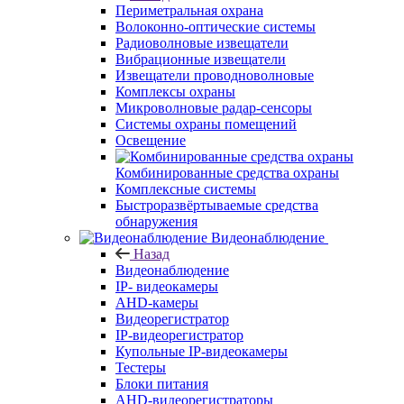
Периметральная охрана
Волоконно-оптические системы
Радиоволновые извещатели
Вибрационные извещатели
Извещатели проводноволновые
Комплексы охраны
Микроволновые радар-сенсоры
Системы охраны помещений
Освещение
Комбинированные средства охраны
Комплексные системы
Быстроразвёртываемые средства
обнаружения
Видеонаблюдение
Назад
Видеонаблюдение
IP- видеокамеры
AHD-камеры
Видеорегистратор
IP-видеорегистратор
Купольные IP-видеокамеры
Тестеры
Блоки питания
AHD-видеорегистраторы