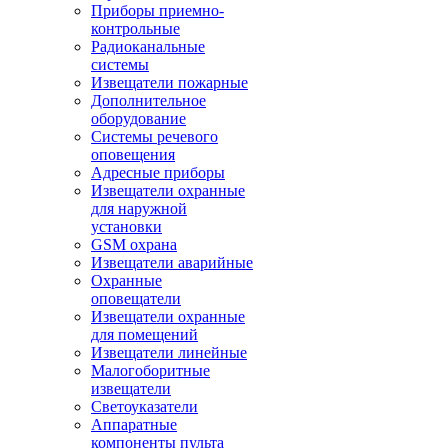
Приборы приемно-
контрольные
Радиоканальные
системы
Извещатели пожарные
Дополнительное
оборудование
Системы речевого
оповещения
Адресные приборы
Извещатели охранные
для наружной
установки
GSM охрана
Извещатели аварийные
Охранные
оповещатели
Извещатели охранные
для помещений
Извещатели линейные
Малогоборитные
извещатели
Светоуказатели
Аппаратные
компоненты пульта