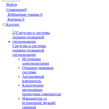
Войти
Сравнение
0
Избранные товары
0
Корзина
0
Каталог
Средства и системы
охранно-пожарной
сигнализации
Источники
электропитания
Охранно-дымовые
системы
Автономный
извещатель
Класические
автономные
проводные извещатели
Извещатели со
встроенной звуковй
сиреной