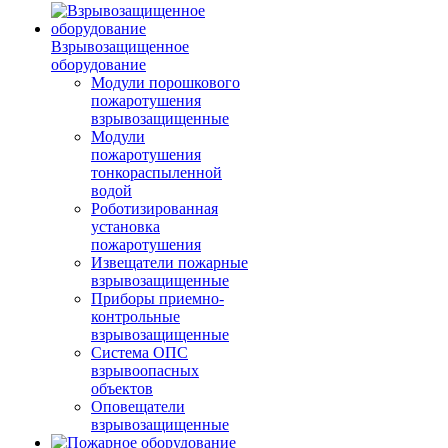
Взрывозащищенное
оборудование
Модули порошкового
пожаротушения
взрывозащищенные
Модули
пожаротушения
тонкораспыленной
водой
Роботизированная
установка
пожаротушения
Извещатели пожарные
взрывозащищенные
Приборы приемно-
контрольные
взрывозащищенные
Система ОПС
взрывоопасных
объектов
Оповещатели
взрывозащищенные