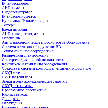
IP- видеокамеры
AHD-камеры
Видеорегистратор
IP-видеорегистратор
Купольные IP-видеокамеры
Тестеры
Блоки питания
AHD-видеорегистраторы
Освещение
Антитеррористическое и досмотровое оборудование
Cистема датчиков обнаружения ВВ
Тепловизионное оборудование
Рамановская спектроскопия
Спектрометрия ионной подвижности
Комплексы и комплекты оборудования
Средства и системы контроля и управления доступом
СКУД сетевые
Считыватели карт
Замки и электромеханические защелки
СКУД автономные
Программное обеспечение
Кнопки выхода
Доводчики
Ограждения
Источники электропитания