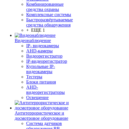
Комбинированные
средства охраны
Комплексные системы
Быстроразвёртываемые
средства обнаружения
+ ЕЩЕ 1
Видеонаблюдение
IP- видеокамеры
AHD-камеры
Видеорегистратор
IP-видеорегистратор
Купольные IP-
видеокамеры
Тестеры
Блоки питания
AHD-
видеорегистраторы
Освещение
Антитеррористическое и
досмотровое оборудование
Cистема датчиков
обнаружения ВВ