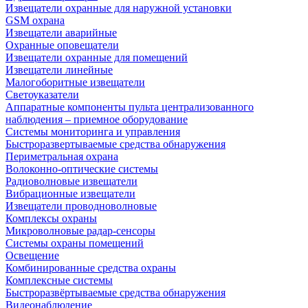
Извещатели охранные для наружной установки
GSM охрана
Извещатели аварийные
Охранные оповещатели
Извещатели охранные для помещений
Извещатели линейные
Малогоборитные извещатели
Светоуказатели
Аппаратные компоненты пульта централизованного
наблюдения – приемное оборудование
Системы мониторинга и управления
Быстроразвертываемые средства обнаружения
Периметральная охрана
Волоконно-оптические системы
Радиоволновые извещатели
Вибрационные извещатели
Извещатели проводноволновые
Комплексы охраны
Микроволновые радар-сенсоры
Системы охраны помещений
Освещение
Комбинированные средства охраны
Комплексные системы
Быстроразвёртываемые средства обнаружения
Видеонаблюдение