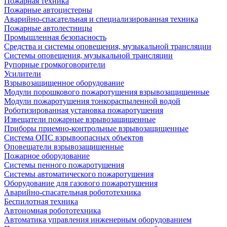
Пожарная техника
Пожарные автоцистерны
Аварийно-спасательная и специализированная техника
Пожарные автолестницы
Промышленная безопасность
Средства и системы оповещения, музыкальной трансляции
Системы оповещения, музыкальной трансляции
Рупорные громкоговорители
Усилители
Взрывозащищенное оборудование
Модули порошкового пожаротушения взрывозащищенные
Модули пожаротушения тонкораспыленной водой
Роботизированная установка пожаротушения
Извещатели пожарные взрывозащищенные
Приборы приемно-контрольные взрывозащищенные
Система ОПС взрывоопасных объектов
Оповещатели взрывозащищенные
Пожарное оборудование
Системы пенного пожаротушения
Системы автоматического пожаротушения
Оборудование для газового пожаротушения
Аварийно-спасательная робототехника
Беспилотная техника
Автономная робототехника
Автоматика управления инженерным оборудованием