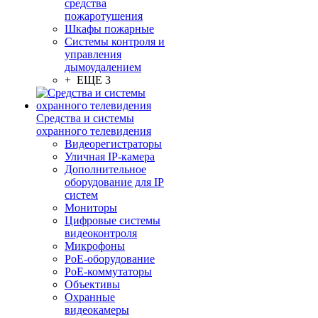
средства
пожаротушения
Шкафы пожарные
Системы контроля и
управления
дымоудалением
+ ЕЩЕ 3
Средства и системы
охранного телевидения
Видеорегистраторы
Уличная IP-камера
Дополнительное
оборудование для IP
систем
Мониторы
Цифровые системы
видеоконтроля
Микрофоны
PoE-оборудование
PoE-коммутаторы
Объективы
Охранные
видеокамеры