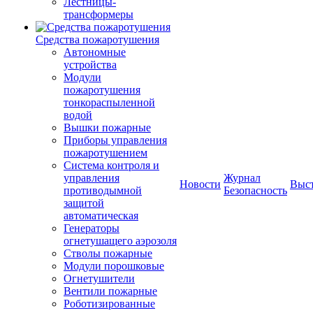
Лестницы-
трансформеры
Средства пожаротушения
Автономные
устройства
Модули
пожаротушения
тонкораспыленной
водой
Вышки пожарные
Приборы управления
пожаротушением
Система контроля и
управления
Журнал
Новости
Выс
противодымной
Безопасность
защитой
автоматическая
Генераторы
огнетушащего аэрозоля
Стволы пожарные
Модули порошковые
Огнетушители
Вентили пожарные
Роботизированные