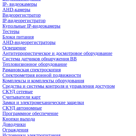
IP- видеокамеры
AHD-камеры
Видеорегистратор
IP-видеорегистратор
Купольные IP-видеокамеры
Тестеры
Блоки питания
AHD-видеорегистраторы
Освещение
Антитеррористическое и досмотровое оборудование
Cистема датчиков обнаружения ВВ
Тепловизионное оборудование
Рамановская спектроскопия
Спектрометрия ионной подвижности
Комплексы и комплекты оборудования
Средства и системы контроля и управления доступом
СКУД сетевые
Считыватели карт
Замки и электромеханические защелки
СКУД автономные
Программное обеспечение
Кнопки выхода
Доводчики
Ограждения
Источники электропитания