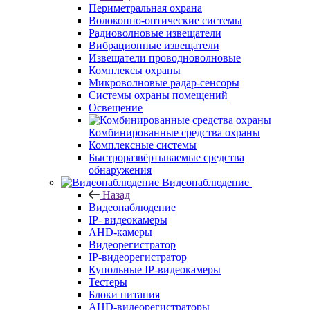
Периметральная охрана
Волоконно-оптические системы
Радиоволновые извещатели
Вибрационные извещатели
Извещатели проводноволновые
Комплексы охраны
Микроволновые радар-сенсоры
Системы охраны помещений
Освещение
Комбинированные средства охраны
Комплексные системы
Быстроразвёртываемые средства
обнаружения
Видеонаблюдение
Назад
Видеонаблюдение
IP- видеокамеры
AHD-камеры
Видеорегистратор
IP-видеорегистратор
Купольные IP-видеокамеры
Тестеры
Блоки питания
AHD-видеорегистраторы