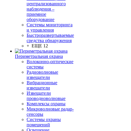
централизованного
наблюдения –
приемное
оборудование
Системы мониторинга
и управления
Быстроразвертываемые
средства обнаружения
+ ЕЩЕ 12
Периметральная охрана
Волоконно-оптические
системы
Радиоволновые
извещатели
Вибрационные
извещатели
Извещатели
проводноволновые
Комплексы охраны
Микроволновые радар-
сенсоры
Системы охраны
помещений
Освещение