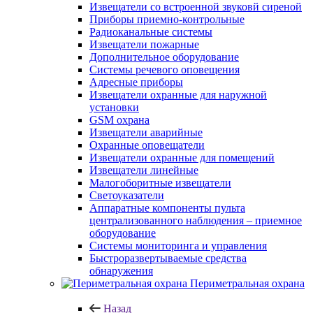
Извещатели со встроенной звуковй сиреной
Приборы приемно-контрольные
Радиоканальные системы
Извещатели пожарные
Дополнительное оборудование
Системы речевого оповещения
Адресные приборы
Извещатели охранные для наружной
установки
GSM охрана
Извещатели аварийные
Охранные оповещатели
Извещатели охранные для помещений
Извещатели линейные
Малогоборитные извещатели
Светоуказатели
Аппаратные компоненты пульта
централизованного наблюдения – приемное
оборудование
Системы мониторинга и управления
Быстроразвертываемые средства
обнаружения
Периметральная охрана
Назад