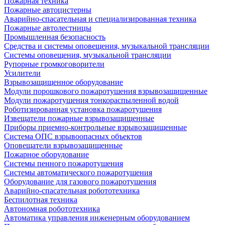
Пожарная техника
Пожарные автоцистерны
Аварийно-спасательная и специализированная техника
Пожарные автолестницы
Промышленная безопасность
Средства и системы оповещения, музыкальной трансляции
Системы оповещения, музыкальной трансляции
Рупорные громкоговорители
Усилители
Взрывозащищенное оборудование
Модули порошкового пожаротушения взрывозащищенные
Модули пожаротушения тонкораспыленной водой
Роботизированная установка пожаротушения
Извещатели пожарные взрывозащищенные
Приборы приемно-контрольные взрывозащищенные
Система ОПС взрывоопасных объектов
Оповещатели взрывозащищенные
Пожарное оборудование
Системы пенного пожаротушения
Системы автоматического пожаротушения
Оборудование для газового пожаротушения
Аварийно-спасательная робототехника
Беспилотная техника
Автономная робототехника
Автоматика управления инженерным оборудованием