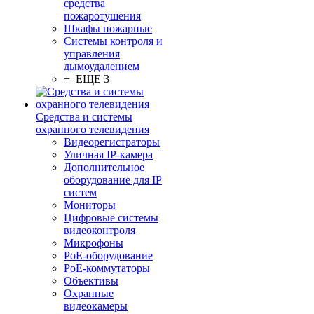
средства
пожаротушения
Шкафы пожарные
Системы контроля и
управления
дымоудалением
+ ЕЩЕ 3
Средства и системы
охранного телевидения
Видеорегистраторы
Уличная IP-камера
Дополнительное
оборудование для IP
систем
Мониторы
Цифровые системы
видеоконтроля
Микрофоны
PoE-оборудование
PoE-коммутаторы
Объективы
Охранные
видеокамеры