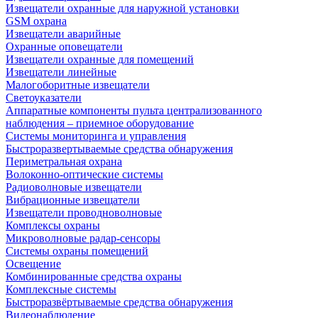
Извещатели охранные для наружной установки
GSM охрана
Извещатели аварийные
Охранные оповещатели
Извещатели охранные для помещений
Извещатели линейные
Малогоборитные извещатели
Светоуказатели
Аппаратные компоненты пульта централизованного
наблюдения – приемное оборудование
Системы мониторинга и управления
Быстроразвертываемые средства обнаружения
Периметральная охрана
Волоконно-оптические системы
Радиоволновые извещатели
Вибрационные извещатели
Извещатели проводноволновые
Комплексы охраны
Микроволновые радар-сенсоры
Системы охраны помещений
Освещение
Комбинированные средства охраны
Комплексные системы
Быстроразвёртываемые средства обнаружения
Видеонаблюдение