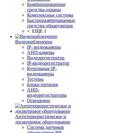
Комбинированные
средства охраны
Комплексные системы
Быстроразвёртываемые
средства обнаружения
+ ЕЩЕ 1
Видеонаблюдение
IP- видеокамеры
AHD-камеры
Видеорегистратор
IP-видеорегистратор
Купольные IP-
видеокамеры
Тестеры
Блоки питания
AHD-
видеорегистраторы
Освещение
Антитеррористическое и
досмотровое оборудование
Cистема датчиков
обнаружения ВВ