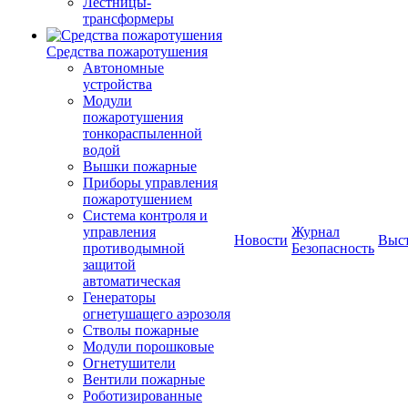
Лестницы-
трансформеры
Средства пожаротушения
Автономные
устройства
Модули
пожаротушения
тонкораспыленной
водой
Вышки пожарные
Приборы управления
пожаротушением
Система контроля и
управления
Журнал
Новости
Выс
противодымной
Безопасность
защитой
автоматическая
Генераторы
огнетушащего аэрозоля
Стволы пожарные
Модули порошковые
Огнетушители
Вентили пожарные
Роботизированные