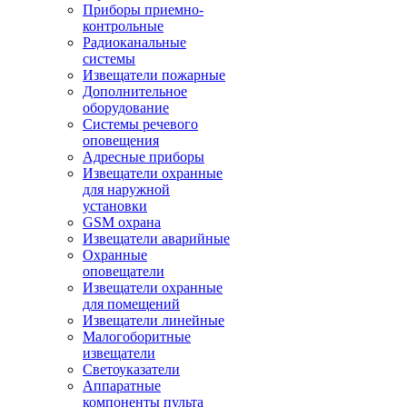
Приборы приемно-
контрольные
Радиоканальные
системы
Извещатели пожарные
Дополнительное
оборудование
Системы речевого
оповещения
Адресные приборы
Извещатели охранные
для наружной
установки
GSM охрана
Извещатели аварийные
Охранные
оповещатели
Извещатели охранные
для помещений
Извещатели линейные
Малогоборитные
извещатели
Светоуказатели
Аппаратные
компоненты пульта