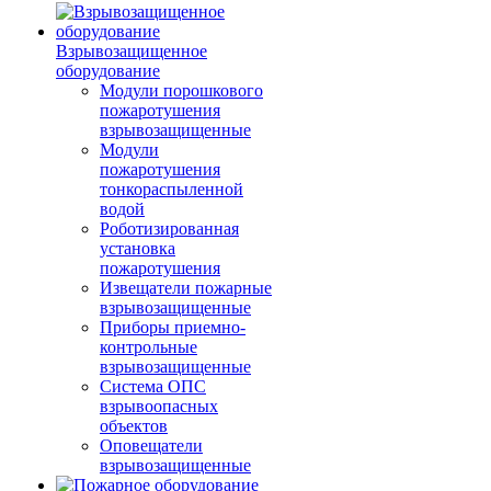
Взрывозащищенное
оборудование
Модули порошкового
пожаротушения
взрывозащищенные
Модули
пожаротушения
тонкораспыленной
водой
Роботизированная
установка
пожаротушения
Извещатели пожарные
взрывозащищенные
Приборы приемно-
контрольные
взрывозащищенные
Система ОПС
взрывоопасных
объектов
Оповещатели
взрывозащищенные