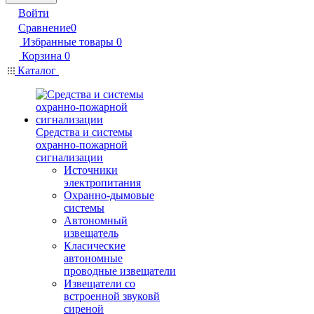
Войти
Сравнение
0
Избранные товары
0
Корзина
0
Каталог
Средства и системы
охранно-пожарной
сигнализации
Источники
электропитания
Охранно-дымовые
системы
Автономный
извещатель
Класические
автономные
проводные извещатели
Извещатели со
встроенной звуковй
сиреной