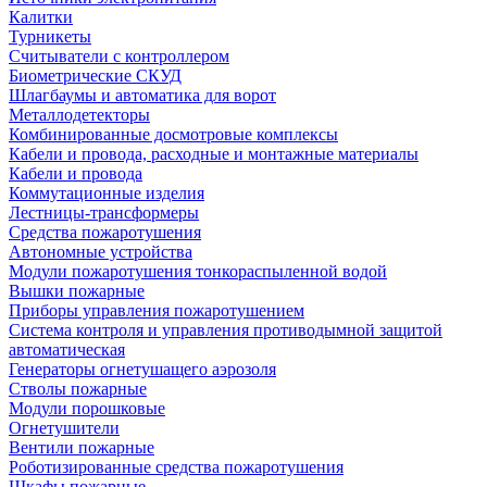
Калитки
Турникеты
Считыватели с контроллером
Биометрические СКУД
Шлагбаумы и автоматика для ворот
Металлодетекторы
Комбинированные досмотровые комплексы
Кабели и провода, расходные и монтажные материалы
Кабели и провода
Коммутационные изделия
Лестницы-трансформеры
Средства пожаротушения
Автономные устройства
Модули пожаротушения тонкораспыленной водой
Вышки пожарные
Приборы управления пожаротушением
Система контроля и управления противодымной защитой
автоматическая
Генераторы огнетушащего аэрозоля
Стволы пожарные
Модули порошковые
Огнетушители
Вентили пожарные
Роботизированные средства пожаротушения
Шкафы пожарные