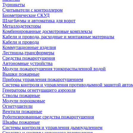
Турникеты
Считыватели с контроллером
Биометрические СКУД
Шлагбаумы и автоматика для ворот
Металлодетекторы
Комбинированные досмотровые комплексы
Кабели и провода, расходные и монтажные материалы
Кабели и провода
Коммутационные изделия
Лестницы-трансформеры
Средства пожаротушения
Автономные устройства
Модули пожаротушения тонкораспыленной водой
Вышки пожарные
Приборы управления пожаротушением
Система контроля и управления противодымной защитой авто
Генераторы огнетушащего аэрозоля
Стволы пожарные
Модули порошковые
Огнетушители
Вентили пожарные
Роботизированные средства пожаротушения
Шкафы пожарные
Системы контроля и управления дымоудалением
Средства и системы охранного телевидения