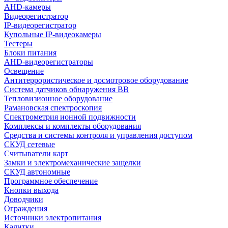
AHD-камеры
Видеорегистратор
IP-видеорегистратор
Купольные IP-видеокамеры
Тестеры
Блоки питания
AHD-видеорегистраторы
Освещение
Антитеррористическое и досмотровое оборудование
Cистема датчиков обнаружения ВВ
Тепловизионное оборудование
Рамановская спектроскопия
Спектрометрия ионной подвижности
Комплексы и комплекты оборудования
Средства и системы контроля и управления доступом
СКУД сетевые
Считыватели карт
Замки и электромеханические защелки
СКУД автономные
Программное обеспечение
Кнопки выхода
Доводчики
Ограждения
Источники электропитания
Калитки