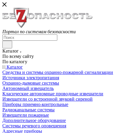
Портал по системам безопасности
Каталог
По всему сайту
По каталогу
Каталог
Средства и системы охранно-пожарной сигнализации
Источники электропитания
Охранно-дымовые системы
Автономный извещатель
Класические автономные проводные извещатели
Извещатели со встроенной звуковй сиреной
Приборы приемно-контрольные
Радиоканальные системы
Извещатели пожарные
Дополнительное оборудование
Системы речевого оповещения
Адресные приборы