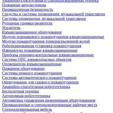
Аварийно-спасательная и специализированная техника
Пожарные автолестницы
Промышленная безопасность
Средства и системы оповещения, музыкальной трансляции
Системы оповещения, музыкальной трансляции
Рупорные громкоговорители
Усилители
Взрывозащищенное оборудование
Модули порошкового пожаротушения взрывозащищенные
Модули пожаротушения тонкораспыленной водой
Роботизированная установка пожаротушения
Извещатели пожарные взрывозащищенные
Приборы приемно-контрольные взрывозащищенные
Система ОПС взрывоопасных объектов
Оповещатели взрывозащищенные
Пожарное оборудование
Системы пенного пожаротушения
Системы автоматического пожаротушения
Оборудование для газового пожаротушения
Аварийно-спасательная робототехника
Беспилотная техника
Автономная робототехника
Автоматика управления инженерным оборудованием
Промышленные и специализированные рабочие места
Специализированная мебель