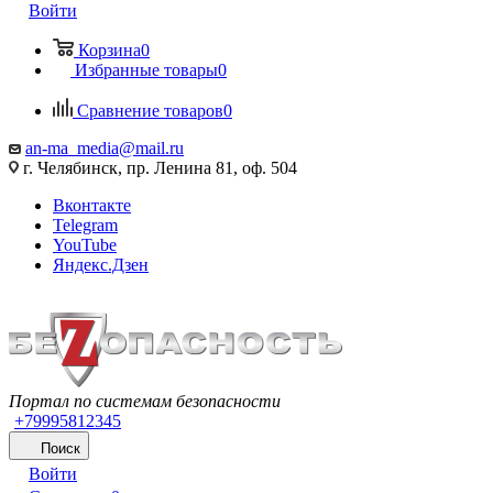
Войти
Корзина
0
Избранные товары
0
Сравнение товаров
0
an-ma_media@mail.ru
г. Челябинск, пр. Ленина 81, оф. 504
Вконтакте
Telegram
YouTube
Яндекс.Дзен
Портал по системам безопасности
+79995812345
Поиск
Войти