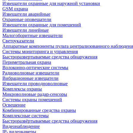
Извещатели охранные для наружной установки
GSM охрана
Извещатели аварийные
Охранные оповещатели
Извещатели охранные для помещений
Извещатели линейные
Малогоборитные извещатели
Светоуказатели
Аппаратные компоненты пульта централизованного наблюдени
Системы мониторинга и управления
Быстроразвертываемые средства обнаружения
Периметральная охрана
Волоконно-оптические системы
Радиоволновые извещатели
Вибрационные извещатели
Извещатели проводноволновые
Комплексы охраны
Микроволновые радар-сенсоры
Системы охраны помещений
Освещение
Комбинированные средства охраны
Комплексные системы
Быстроразвёртываемые средства обнаружения
Видеонаблюдение
IP- видеокамеры