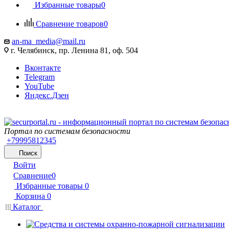
Избранные товары
0
Сравнение товаров
0
an-ma_media@mail.ru
г. Челябинск, пр. Ленина 81, оф. 504
Вконтакте
Telegram
YouTube
Яндекс.Дзен
Портал по системам безопасности
+79995812345
Поиск
Войти
Сравнение
0
Избранные товары
0
Корзина
0
Каталог