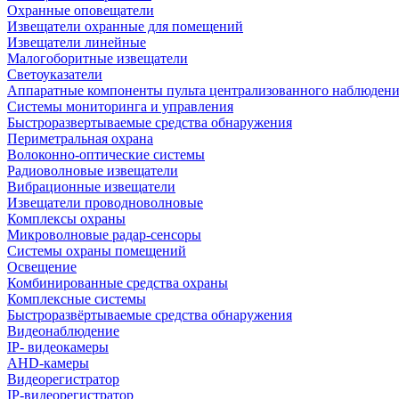
Охранные оповещатели
Извещатели охранные для помещений
Извещатели линейные
Малогоборитные извещатели
Светоуказатели
Аппаратные компоненты пульта централизованного наблюдени
Системы мониторинга и управления
Быстроразвертываемые средства обнаружения
Периметральная охрана
Волоконно-оптические системы
Радиоволновые извещатели
Вибрационные извещатели
Извещатели проводноволновые
Комплексы охраны
Микроволновые радар-сенсоры
Системы охраны помещений
Освещение
Комбинированные средства охраны
Комплексные системы
Быстроразвёртываемые средства обнаружения
Видеонаблюдение
IP- видеокамеры
AHD-камеры
Видеорегистратор
IP-видеорегистратор