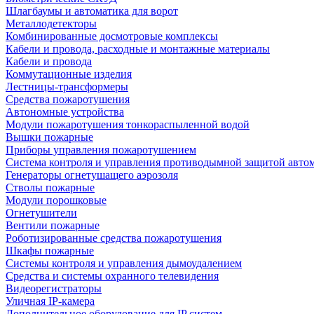
Шлагбаумы и автоматика для ворот
Металлодетекторы
Комбинированные досмотровые комплексы
Кабели и провода, расходные и монтажные материалы
Кабели и провода
Коммутационные изделия
Лестницы-трансформеры
Средства пожаротушения
Автономные устройства
Модули пожаротушения тонкораспыленной водой
Вышки пожарные
Приборы управления пожаротушением
Система контроля и управления противодымной защитой авто
Генераторы огнетушащего аэрозоля
Стволы пожарные
Модули порошковые
Огнетушители
Вентили пожарные
Роботизированные средства пожаротушения
Шкафы пожарные
Системы контроля и управления дымоудалением
Средства и системы охранного телевидения
Видеорегистраторы
Уличная IP-камера
Дополнительное оборудование для IP систем