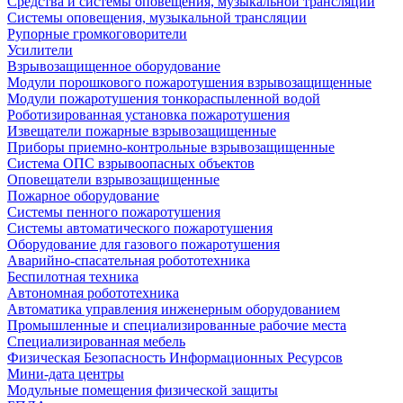
Средства и системы оповещения, музыкальной трансляции
Системы оповещения, музыкальной трансляции
Рупорные громкоговорители
Усилители
Взрывозащищенное оборудование
Модули порошкового пожаротушения взрывозащищенные
Модули пожаротушения тонкораспыленной водой
Роботизированная установка пожаротушения
Извещатели пожарные взрывозащищенные
Приборы приемно-контрольные взрывозащищенные
Система ОПС взрывоопасных объектов
Оповещатели взрывозащищенные
Пожарное оборудование
Системы пенного пожаротушения
Системы автоматического пожаротушения
Оборудование для газового пожаротушения
Аварийно-спасательная робототехника
Беспилотная техника
Автономная робототехника
Автоматика управления инженерным оборудованием
Промышленные и специализированные рабочие места
Специализированная мебель
Физическая Безопасность Информационных Ресурсов
Мини-дата центры
Модульные помещения физической защиты