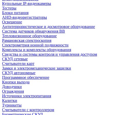
Купольные IP-видеокамеры
Тестеры
Блоки питания
AHD-видеорегистраторы
Освещение
Антитеррористическое и досмотровое оборудование
Cистема датчиков обнаружения ВВ
Тепловизионное оборудование
Рамановская спектроскопия
Спектрометрия ионной подвижности
Комплексы и комплекты оборудования
Средства и системы контроля и управления доступом
СКУД сетевые
Считыватели карт
Замки и электромеханические защелки
СКУД автономные
Программное обеспечение
Кнопки выхода
Доводчики
Ограждения
Источники электропитания
Калитки
Турникеты
Считыватели с контроллером
Биометрические СКУД