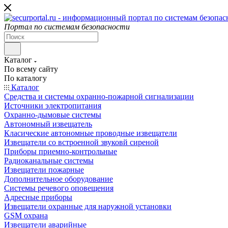
Портал по системам безопасности
Каталог
По всему сайту
По каталогу
Каталог
Средства и системы охранно-пожарной сигнализации
Источники электропитания
Охранно-дымовые системы
Автономный извещатель
Класические автономные проводные извещатели
Извещатели со встроенной звуковй сиреной
Приборы приемно-контрольные
Радиоканальные системы
Извещатели пожарные
Дополнительное оборудование
Системы речевого оповещения
Адресные приборы
Извещатели охранные для наружной установки
GSM охрана
Извещатели аварийные