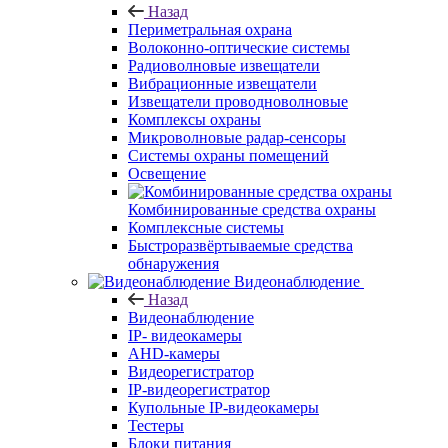
Назад
Периметральная охрана
Волоконно-оптические системы
Радиоволновые извещатели
Вибрационные извещатели
Извещатели проводноволновые
Комплексы охраны
Микроволновые радар-сенсоры
Системы охраны помещений
Освещение
Комбинированные средства охраны
Комплексные системы
Быстроразвёртываемые средства
обнаружения
Видеонаблюдение
Назад
Видеонаблюдение
IP- видеокамеры
AHD-камеры
Видеорегистратор
IP-видеорегистратор
Купольные IP-видеокамеры
Тестеры
Блоки питания