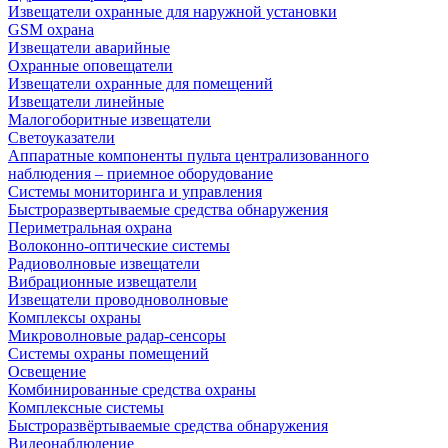
Извещатели охранные для наружной установки
GSM охрана
Извещатели аварийные
Охранные оповещатели
Извещатели охранные для помещений
Извещатели линейные
Малогоборитные извещатели
Светоуказатели
Аппаратные компоненты пульта централизованного
наблюдения – приемное оборудование
Системы мониторинга и управления
Быстроразвертываемые средства обнаружения
Периметральная охрана
Волоконно-оптические системы
Радиоволновые извещатели
Вибрационные извещатели
Извещатели проводноволновые
Комплексы охраны
Микроволновые радар-сенсоры
Системы охраны помещений
Освещение
Комбинированные средства охраны
Комплексные системы
Быстроразвёртываемые средства обнаружения
Видеонаблюдение