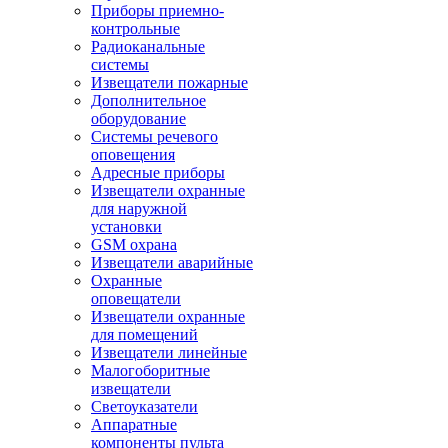
Приборы приемно-
контрольные
Радиоканальные
системы
Извещатели пожарные
Дополнительное
оборудование
Системы речевого
оповещения
Адресные приборы
Извещатели охранные
для наружной
установки
GSM охрана
Извещатели аварийные
Охранные
оповещатели
Извещатели охранные
для помещений
Извещатели линейные
Малогоборитные
извещатели
Светоуказатели
Аппаратные
компоненты пульта