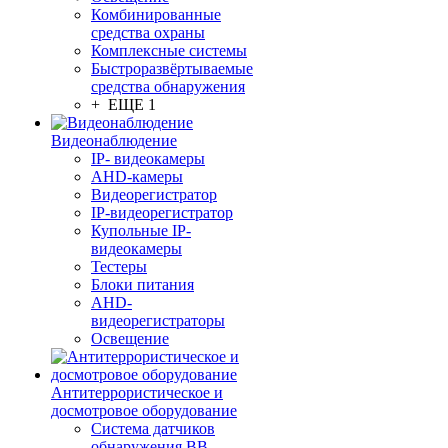
Комбинированные
средства охраны
Комплексные системы
Быстроразвёртываемые
средства обнаружения
+ ЕЩЕ 1
Видеонаблюдение
IP- видеокамеры
AHD-камеры
Видеорегистратор
IP-видеорегистратор
Купольные IP-
видеокамеры
Тестеры
Блоки питания
AHD-
видеорегистраторы
Освещение
Антитеррористическое и
досмотровое оборудование
Cистема датчиков
обнаружения ВВ