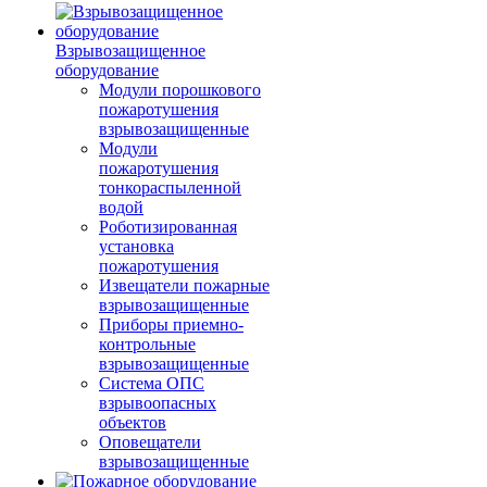
Взрывозащищенное
оборудование
Модули порошкового
пожаротушения
взрывозащищенные
Модули
пожаротушения
тонкораспыленной
водой
Роботизированная
установка
пожаротушения
Извещатели пожарные
взрывозащищенные
Приборы приемно-
контрольные
взрывозащищенные
Система ОПС
взрывоопасных
объектов
Оповещатели
взрывозащищенные