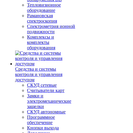
Тепловизионное
оборудование
Рамановская
спектроскопия
Спектрометрия ионной
подвижности
Комплексы и
комплекты
оборудования
Средства и системы
контроля и управления
доступом
СКУД сетевые
Считыватели карт
Замки и
электромеханические
защелки
СКУД автономные
Программное
обеспечение
Кнопки выхода