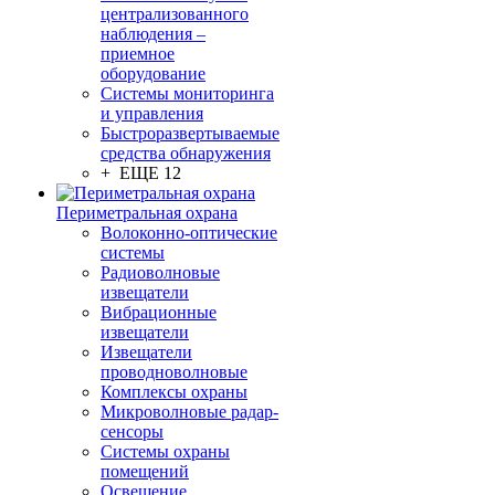
централизованного
наблюдения –
приемное
оборудование
Системы мониторинга
и управления
Быстроразвертываемые
средства обнаружения
+ ЕЩЕ 12
Периметральная охрана
Волоконно-оптические
системы
Радиоволновые
извещатели
Вибрационные
извещатели
Извещатели
проводноволновые
Комплексы охраны
Микроволновые радар-
сенсоры
Системы охраны
помещений
Освещение