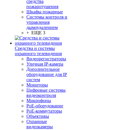
средства
пожаротушения
Шкафы пожарные
Системы контроля и
управления
дымоудалением
+ ЕЩЕ 3
Средства и системы
охранного телевидения
Видеорегистраторы
Уличная IP-камера
Дополнительное
оборудование для IP
систем
Мониторы
Цифровые системы
видеоконтроля
Микрофоны
PoE-оборудование
PoE-коммутаторы
Объективы
Охранные
видеокамеры