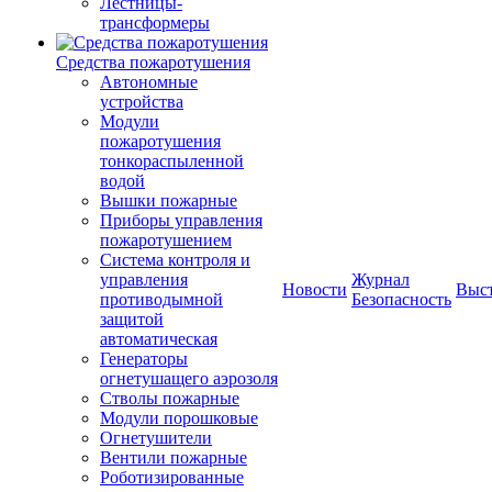
Лестницы-
трансформеры
Средства пожаротушения
Автономные
устройства
Модули
пожаротушения
тонкораспыленной
водой
Вышки пожарные
Приборы управления
пожаротушением
Система контроля и
управления
Журнал
Новости
Выс
противодымной
Безопасность
защитой
автоматическая
Генераторы
огнетушащего аэрозоля
Стволы пожарные
Модули порошковые
Огнетушители
Вентили пожарные
Роботизированные