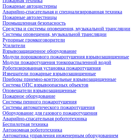
Пожарная техника
Пожарные автоцистерны
Аварийно-спасательная и специализированная техника
Пожарные автолестницы
Промышленная безопасность
Средства и системы оповещения, музыкальной трансляции
Системы оповещения, музыкальной трансляции
Рупорные громкоговорители
Усилители
Взрывозащищенное оборудование
Модули порошкового пожаротушения взрывозащищенные
Модули пожаротушения тонкораспыленной водой
Роботизированная установка пожаротушения
Извещатели пожарные взрывозащищенные
Приборы приемно-контрольные взрывозащищенные
Система ОПС взрывоопасных объектов
Оповещатели взрывозащищенные
Пожарное оборудование
Системы пенного пожаротушения
Системы автоматического пожаротушения
Оборудование для газового пожаротушения
Аварийно-спасательная робототехника
Беспилотная техника
Автономная робототехника
Автоматика управления инженерным оборудованием