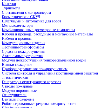
Калитки
Турникеты
Считыватели с контроллером
Биометрические СКУД
Шлагбаумы и автоматика для ворот
Металлодетекторы
Комбинированные досмотровые комплексы
Кабели и провода, расходные и монтажные материалы
Кабели и провода
Коммутационные изделия
Лестницы-трансформеры
Средства пожаротушения
Автономные устройства
Модули пожаротушения тонкораспыленной водой
Вышки пожарные
Приборы управления пожаротушением
Система контроля и управления противодымной защитой
автоматическая
Генераторы огнетушащего аэрозоля
Стволы пожарные
Модули порошковые
Огнетушители
Вентили пожарные
Роботизированные средства пожаротушения
Шкафы пожарные