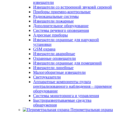
извещатели
Извещатели со встроенной звуковй сиреной
Приборы приемно-контрольные
Радиоканальные системы
Извещатели пожарные
Дополнительное оборудование
Системы речевого оповещения
Адресные приборы
Извещатели охранные для наружной
установки
GSM охрана
Извещатели аварийные
Охранные оповещатели
Извещатели охранные для помещений
Извещатели линейные
Малогоборитные извещатели
Светоуказатели
Аппаратные компоненты пульта
централизованного наблюдения – приемное
оборудование
Системы мониторинга и управления
Быстроразвертываемые средства
обнаружения
Периметральная охрана