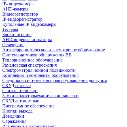
IP- видеокамеры
AHD-камеры
Видеорегистратор
IP-видеорегистратор
Купольные IP-видеокамеры
Тестеры
Блоки питания
AHD-видеорегистраторы
Освещение
Антитеррористическое и досмотровое оборудование
Cистема датчиков обнаружения ВВ
Тепловизионное оборудование
Рамановская спектроскопия
Спектрометрия ионной подвижности
Комплексы и комплекты оборудования
Средства и системы контроля и управления доступом
СКУД сетевые
Считыватели карт
Замки и электромеханические защелки
СКУД автономные
Программное обеспечение
Кнопки выхода
Доводчики
Ограждения
Источники электропитания