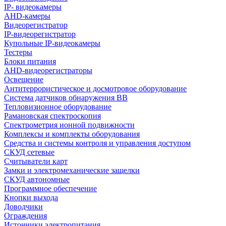
IP- видеокамеры
AHD-камеры
Видеорегистратор
IP-видеорегистратор
Купольные IP-видеокамеры
Тестеры
Блоки питания
AHD-видеорегистраторы
Освещение
Антитеррористическое и досмотровое оборудование
Cистема датчиков обнаружения ВВ
Тепловизионное оборудование
Рамановская спектроскопия
Спектрометрия ионной подвижности
Комплексы и комплекты оборудования
Средства и системы контроля и управления доступом
СКУД сетевые
Считыватели карт
Замки и электромеханические защелки
СКУД автономные
Программное обеспечение
Кнопки выхода
Доводчики
Ограждения
Источники электропитания