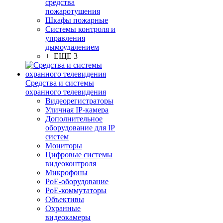
средства
пожаротушения
Шкафы пожарные
Системы контроля и
управления
дымоудалением
+ ЕЩЕ 3
Средства и системы
охранного телевидения
Видеорегистраторы
Уличная IP-камера
Дополнительное
оборудование для IP
систем
Мониторы
Цифровые системы
видеоконтроля
Микрофоны
PoE-оборудование
PoE-коммутаторы
Объективы
Охранные
видеокамеры