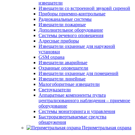
извещатели
Извещатели со встроенной звуковй сиреной
Приборы приемно-контрольные
Радиоканальные системы
Извещатели пожарные
Дополнительное оборудование
Системы речевого оповещения
Адресные приборы
Извещатели охранные для наружной
установки
GSM охрана
Извещатели аварийные
Охранные оповещатели
Извещатели охранные для помещений
Извещатели линейные
Малогоборитные извещатели
Светоуказатели
Аппаратные компоненты пульта
централизованного наблюдения – приемное
оборудование
Системы мониторинга и управления
Быстроразвертываемые средства
обнаружения
Периметральная охрана