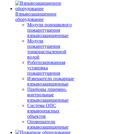
Взрывозащищенное
оборудование
Модули порошкового
пожаротушения
взрывозащищенные
Модули
пожаротушения
тонкораспыленной
водой
Роботизированная
установка
пожаротушения
Извещатели пожарные
взрывозащищенные
Приборы приемно-
контрольные
взрывозащищенные
Система ОПС
взрывоопасных
объектов
Оповещатели
взрывозащищенные