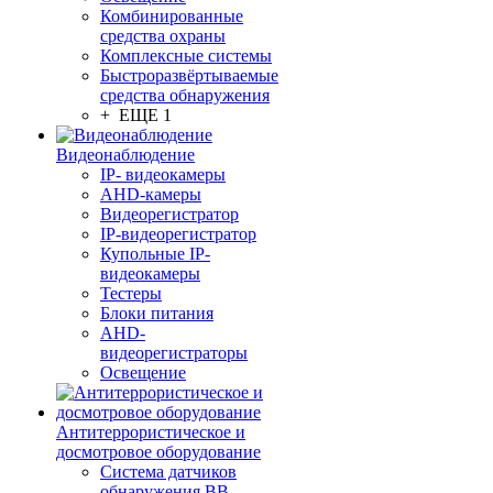
Комбинированные
средства охраны
Комплексные системы
Быстроразвёртываемые
средства обнаружения
+ ЕЩЕ 1
Видеонаблюдение
IP- видеокамеры
AHD-камеры
Видеорегистратор
IP-видеорегистратор
Купольные IP-
видеокамеры
Тестеры
Блоки питания
AHD-
видеорегистраторы
Освещение
Антитеррористическое и
досмотровое оборудование
Cистема датчиков
обнаружения ВВ