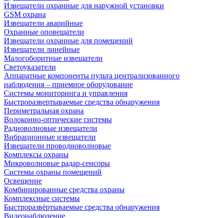
Извещатели охранные для наружной установки
GSM охрана
Извещатели аварийные
Охранные оповещатели
Извещатели охранные для помещений
Извещатели линейные
Малогоборитные извещатели
Светоуказатели
Аппаратные компоненты пульта централизованного
наблюдения – приемное оборудование
Системы мониторинга и управления
Быстроразвертываемые средства обнаружения
Периметральная охрана
Волоконно-оптические системы
Радиоволновые извещатели
Вибрационные извещатели
Извещатели проводноволновые
Комплексы охраны
Микроволновые радар-сенсоры
Системы охраны помещений
Освещение
Комбинированные средства охраны
Комплексные системы
Быстроразвёртываемые средства обнаружения
Видеонаблюдение