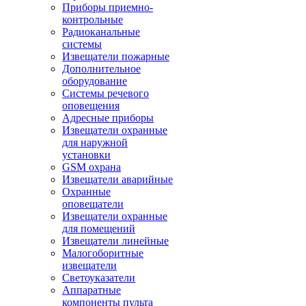
Приборы приемно-
контрольные
Радиоканальные
системы
Извещатели пожарные
Дополнительное
оборудование
Системы речевого
оповещения
Адресные приборы
Извещатели охранные
для наружной
установки
GSM охрана
Извещатели аварийные
Охранные
оповещатели
Извещатели охранные
для помещений
Извещатели линейные
Малогоборитные
извещатели
Светоуказатели
Аппаратные
компоненты пульта