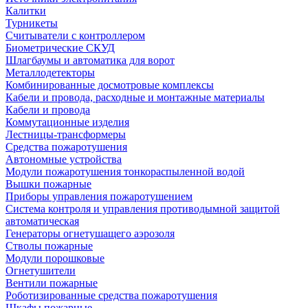
Калитки
Турникеты
Считыватели с контроллером
Биометрические СКУД
Шлагбаумы и автоматика для ворот
Металлодетекторы
Комбинированные досмотровые комплексы
Кабели и провода, расходные и монтажные материалы
Кабели и провода
Коммутационные изделия
Лестницы-трансформеры
Средства пожаротушения
Автономные устройства
Модули пожаротушения тонкораспыленной водой
Вышки пожарные
Приборы управления пожаротушением
Система контроля и управления противодымной защитой
автоматическая
Генераторы огнетушащего аэрозоля
Стволы пожарные
Модули порошковые
Огнетушители
Вентили пожарные
Роботизированные средства пожаротушения
Шкафы пожарные