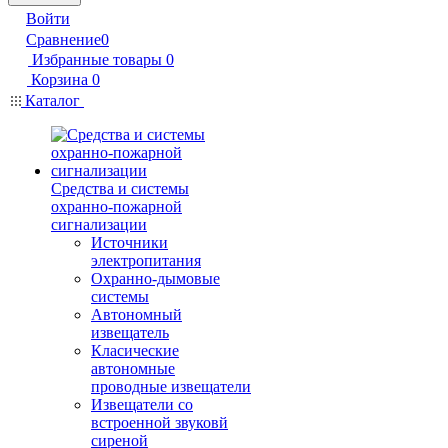
Войти
Сравнение
0
Избранные товары
0
Корзина
0
Каталог
Средства и системы
охранно-пожарной
сигнализации
Источники
электропитания
Охранно-дымовые
системы
Автономный
извещатель
Класические
автономные
проводные извещатели
Извещатели со
встроенной звуковй
сиреной