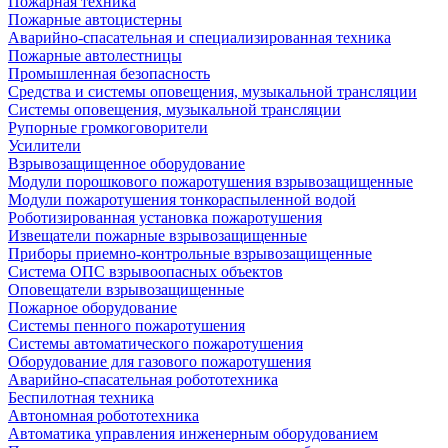
Пожарная техника
Пожарные автоцистерны
Аварийно-спасательная и специализированная техника
Пожарные автолестницы
Промышленная безопасность
Средства и системы оповещения, музыкальной трансляции
Системы оповещения, музыкальной трансляции
Рупорные громкоговорители
Усилители
Взрывозащищенное оборудование
Модули порошкового пожаротушения взрывозащищенные
Модули пожаротушения тонкораспыленной водой
Роботизированная установка пожаротушения
Извещатели пожарные взрывозащищенные
Приборы приемно-контрольные взрывозащищенные
Система ОПС взрывоопасных объектов
Оповещатели взрывозащищенные
Пожарное оборудование
Системы пенного пожаротушения
Системы автоматического пожаротушения
Оборудование для газового пожаротушения
Аварийно-спасательная робототехника
Беспилотная техника
Автономная робототехника
Автоматика управления инженерным оборудованием