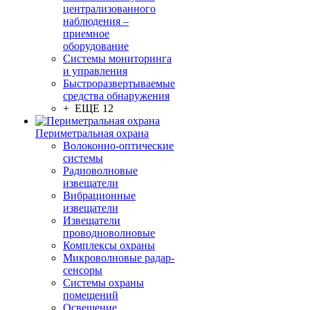
централизованного
наблюдения –
приемное
оборудование
Системы мониторинга
и управления
Быстроразвертываемые
средства обнаружения
+ ЕЩЕ 12
Периметральная охрана
Волоконно-оптические
системы
Радиоволновые
извещатели
Вибрационные
извещатели
Извещатели
проводноволновые
Комплексы охраны
Микроволновые радар-
сенсоры
Системы охраны
помещений
Освещение