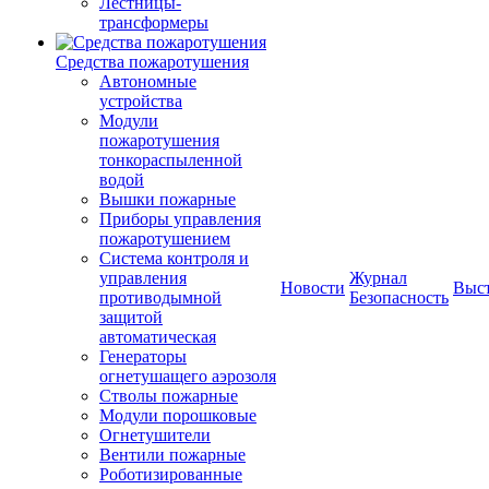
Лестницы-
трансформеры
Средства пожаротушения
Автономные
устройства
Модули
пожаротушения
тонкораспыленной
водой
Вышки пожарные
Приборы управления
пожаротушением
Система контроля и
управления
Журнал
Новости
Выс
противодымной
Безопасность
защитой
автоматическая
Генераторы
огнетушащего аэрозоля
Стволы пожарные
Модули порошковые
Огнетушители
Вентили пожарные
Роботизированные