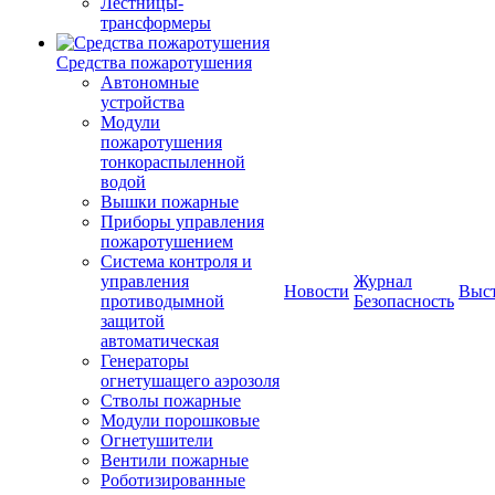
Лестницы-
трансформеры
Средства пожаротушения
Автономные
устройства
Модули
пожаротушения
тонкораспыленной
водой
Вышки пожарные
Приборы управления
пожаротушением
Система контроля и
управления
Журнал
Новости
Выс
противодымной
Безопасность
защитой
автоматическая
Генераторы
огнетушащего аэрозоля
Стволы пожарные
Модули порошковые
Огнетушители
Вентили пожарные
Роботизированные