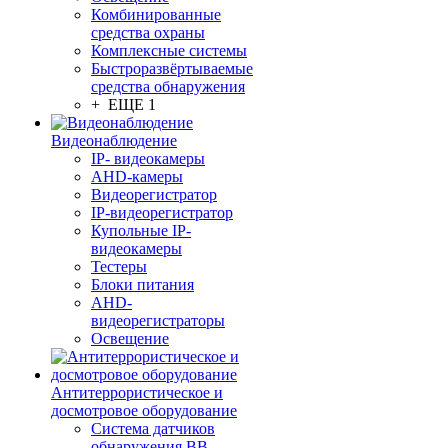
Комбинированные
средства охраны
Комплексные системы
Быстроразвёртываемые
средства обнаружения
+ ЕЩЕ 1
Видеонаблюдение
IP- видеокамеры
AHD-камеры
Видеорегистратор
IP-видеорегистратор
Купольные IP-
видеокамеры
Тестеры
Блоки питания
AHD-
видеорегистраторы
Освещение
Антитеррористическое и
досмотровое оборудование
Cистема датчиков
обнаружения ВВ