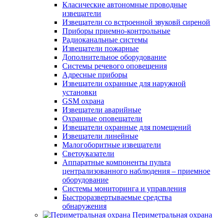
Класические автономные проводные
извещатели
Извещатели со встроенной звуковй сиреной
Приборы приемно-контрольные
Радиоканальные системы
Извещатели пожарные
Дополнительное оборудование
Системы речевого оповещения
Адресные приборы
Извещатели охранные для наружной
установки
GSM охрана
Извещатели аварийные
Охранные оповещатели
Извещатели охранные для помещений
Извещатели линейные
Малогоборитные извещатели
Светоуказатели
Аппаратные компоненты пульта
централизованного наблюдения – приемное
оборудование
Системы мониторинга и управления
Быстроразвертываемые средства
обнаружения
Периметральная охрана