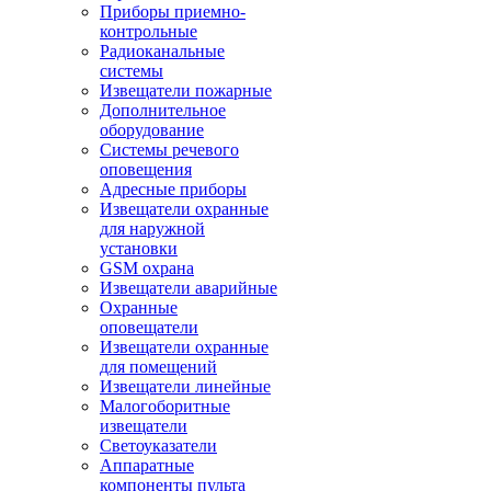
Приборы приемно-
контрольные
Радиоканальные
системы
Извещатели пожарные
Дополнительное
оборудование
Системы речевого
оповещения
Адресные приборы
Извещатели охранные
для наружной
установки
GSM охрана
Извещатели аварийные
Охранные
оповещатели
Извещатели охранные
для помещений
Извещатели линейные
Малогоборитные
извещатели
Светоуказатели
Аппаратные
компоненты пульта