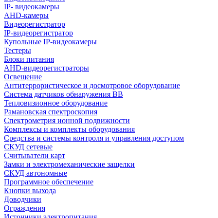
IP- видеокамеры
AHD-камеры
Видеорегистратор
IP-видеорегистратор
Купольные IP-видеокамеры
Тестеры
Блоки питания
AHD-видеорегистраторы
Освещение
Антитеррористическое и досмотровое оборудование
Cистема датчиков обнаружения ВВ
Тепловизионное оборудование
Рамановская спектроскопия
Спектрометрия ионной подвижности
Комплексы и комплекты оборудования
Средства и системы контроля и управления доступом
СКУД сетевые
Считыватели карт
Замки и электромеханические защелки
СКУД автономные
Программное обеспечение
Кнопки выхода
Доводчики
Ограждения
Источники электропитания