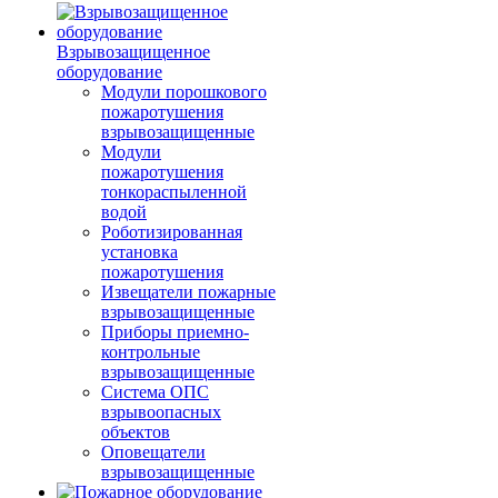
Взрывозащищенное
оборудование
Модули порошкового
пожаротушения
взрывозащищенные
Модули
пожаротушения
тонкораспыленной
водой
Роботизированная
установка
пожаротушения
Извещатели пожарные
взрывозащищенные
Приборы приемно-
контрольные
взрывозащищенные
Система ОПС
взрывоопасных
объектов
Оповещатели
взрывозащищенные