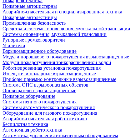
Пожарная техника
Пожарные автоцистерны
Аварийно-спасательная и специализированная техника
Пожарные автолестницы
Промышленная безопасность
Средства и системы оповещения, музыкальной трансляции
Системы оповещения, музыкальной трансляции
Рупорные громкоговорители
Усилители
Взрывозащищенное оборудование
Модули порошкового пожаротушения взрывозащищенные
Модули пожаротушения тонкораспыленной водой
Роботизированная установка пожаротушения
Извещатели пожарные взрывозащищенные
Приборы приемно-контрольные взрывозащищенные
Система ОПС взрывоопасных объектов
Оповещатели взрывозащищенные
Пожарное оборудование
Системы пенного пожаротушения
Системы автоматического пожаротушения
Оборудование для газового пожаротушения
Аварийно-спасательная робототехника
Беспилотная техника
Автономная робототехника
Автоматика управления инженерным оборудованием