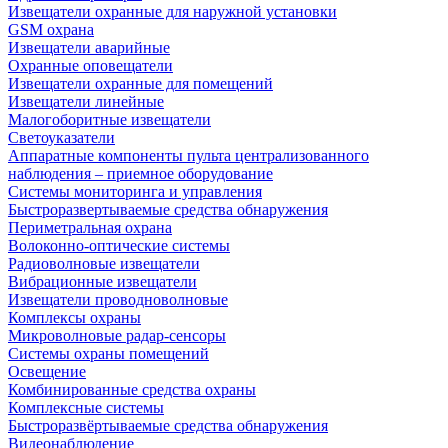
Извещатели охранные для наружной установки
GSM охрана
Извещатели аварийные
Охранные оповещатели
Извещатели охранные для помещений
Извещатели линейные
Малогоборитные извещатели
Светоуказатели
Аппаратные компоненты пульта централизованного
наблюдения – приемное оборудование
Системы мониторинга и управления
Быстроразвертываемые средства обнаружения
Периметральная охрана
Волоконно-оптические системы
Радиоволновые извещатели
Вибрационные извещатели
Извещатели проводноволновые
Комплексы охраны
Микроволновые радар-сенсоры
Системы охраны помещений
Освещение
Комбинированные средства охраны
Комплексные системы
Быстроразвёртываемые средства обнаружения
Видеонаблюдение