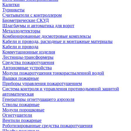
Калитки
Турникеты
Считыватели с контроллером
Биометрические СКУД
Шлагбаумы и автоматика для ворот
Металлодетекторы
Комбинированные досмотровые комплексы
Кабели и провода, расходные и монтажные материалы
Кабели и провода
Коммутационные изделия
Лестницы-трансформеры
Средства пожаротушения
Автономные устройства
Модули пожаротушения тонкораспыленной водой
Вышки пожарные
Приборы управления пожаротушением
Система контроля и управления противодымной защитой
автоматическая
Генераторы огнетушащего аэрозоля
Стволы пожарные
Модули порошковые
Огнетушители
Вентили пожарные
Роботизированные средства пожаротушения
Шкафы пожарные