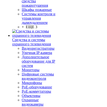
средства
пожаротушения
Шкафы пожарные
Системы контроля и
управления
дымоудалением
+ ЕЩЕ 3
Средства и системы
охранного телевидения
Видеорегистраторы
Уличная IP-камера
Дополнительное
оборудование для IP
систем
Мониторы
Цифровые системы
видеоконтроля
Микрофоны
PoE-оборудование
PoE-коммутаторы
Объективы
Охранные
видеокамеры