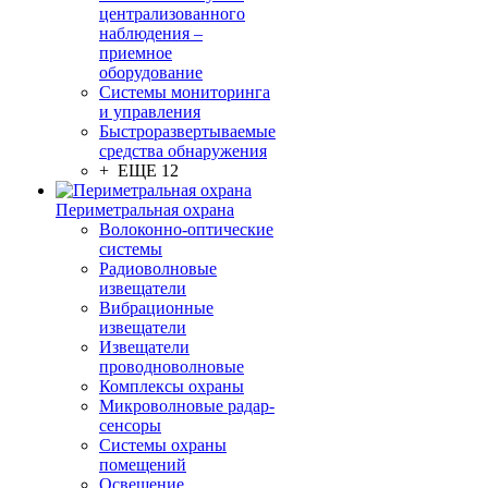
централизованного
наблюдения –
приемное
оборудование
Системы мониторинга
и управления
Быстроразвертываемые
средства обнаружения
+ ЕЩЕ 12
Периметральная охрана
Волоконно-оптические
системы
Радиоволновые
извещатели
Вибрационные
извещатели
Извещатели
проводноволновые
Комплексы охраны
Микроволновые радар-
сенсоры
Системы охраны
помещений
Освещение