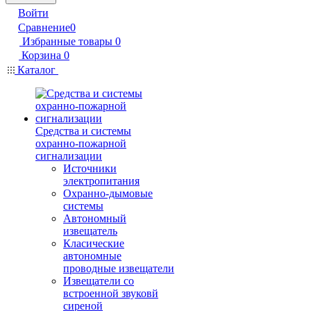
Войти
Сравнение
0
Избранные товары
0
Корзина
0
Каталог
Средства и системы
охранно-пожарной
сигнализации
Источники
электропитания
Охранно-дымовые
системы
Автономный
извещатель
Класические
автономные
проводные извещатели
Извещатели со
встроенной звуковй
сиреной