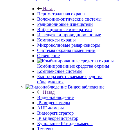
Назад
Периметральная охрана
Волоконно-оптические системы
Радиоволновые извещатели
Вибрационные извещатели
Извещатели проводноволновые
Комплексы охраны
Микроволновые радар-сенсоры
Системы охраны помещений
Освещение
Комбинированные средства охраны
Комплексные системы
Быстроразвёртываемые средства
обнаружения
Видеонаблюдение
Назад
Видеонаблюдение
IP- видеокамеры
AHD-камеры
Видеорегистратор
IP-видеорегистратор
Купольные IP-видеокамеры
Тестеры