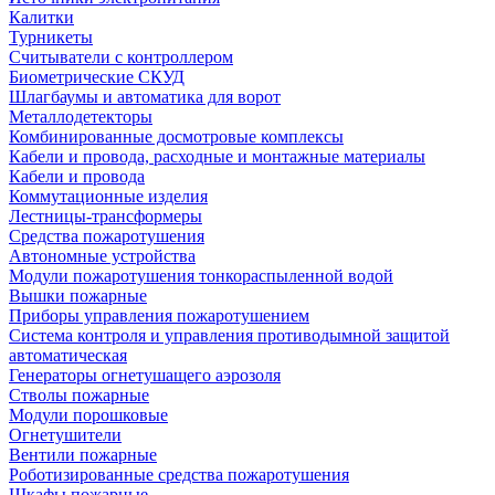
Калитки
Турникеты
Считыватели с контроллером
Биометрические СКУД
Шлагбаумы и автоматика для ворот
Металлодетекторы
Комбинированные досмотровые комплексы
Кабели и провода, расходные и монтажные материалы
Кабели и провода
Коммутационные изделия
Лестницы-трансформеры
Средства пожаротушения
Автономные устройства
Модули пожаротушения тонкораспыленной водой
Вышки пожарные
Приборы управления пожаротушением
Система контроля и управления противодымной защитой
автоматическая
Генераторы огнетушащего аэрозоля
Стволы пожарные
Модули порошковые
Огнетушители
Вентили пожарные
Роботизированные средства пожаротушения
Шкафы пожарные