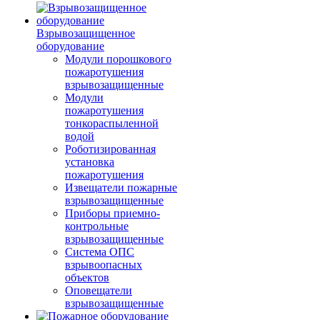
Взрывозащищенное
оборудование
Модули порошкового
пожаротушения
взрывозащищенные
Модули
пожаротушения
тонкораспыленной
водой
Роботизированная
установка
пожаротушения
Извещатели пожарные
взрывозащищенные
Приборы приемно-
контрольные
взрывозащищенные
Система ОПС
взрывоопасных
объектов
Оповещатели
взрывозащищенные