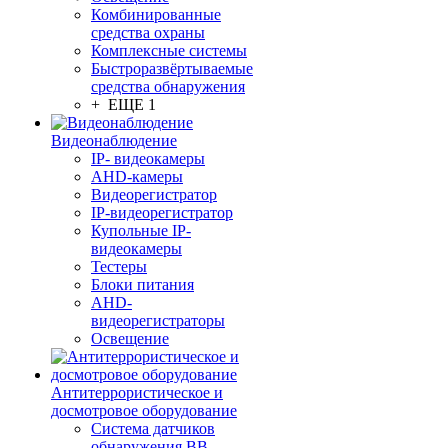
Комбинированные
средства охраны
Комплексные системы
Быстроразвёртываемые
средства обнаружения
+ ЕЩЕ 1
Видеонаблюдение
IP- видеокамеры
AHD-камеры
Видеорегистратор
IP-видеорегистратор
Купольные IP-
видеокамеры
Тестеры
Блоки питания
AHD-
видеорегистраторы
Освещение
Антитеррористическое и
досмотровое оборудование
Cистема датчиков
обнаружения ВВ