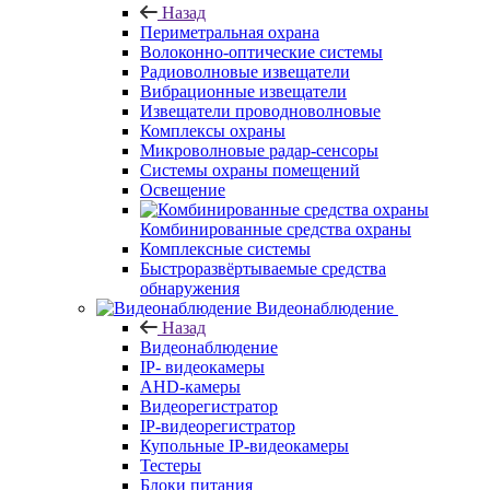
Назад
Периметральная охрана
Волоконно-оптические системы
Радиоволновые извещатели
Вибрационные извещатели
Извещатели проводноволновые
Комплексы охраны
Микроволновые радар-сенсоры
Системы охраны помещений
Освещение
Комбинированные средства охраны
Комплексные системы
Быстроразвёртываемые средства
обнаружения
Видеонаблюдение
Назад
Видеонаблюдение
IP- видеокамеры
AHD-камеры
Видеорегистратор
IP-видеорегистратор
Купольные IP-видеокамеры
Тестеры
Блоки питания