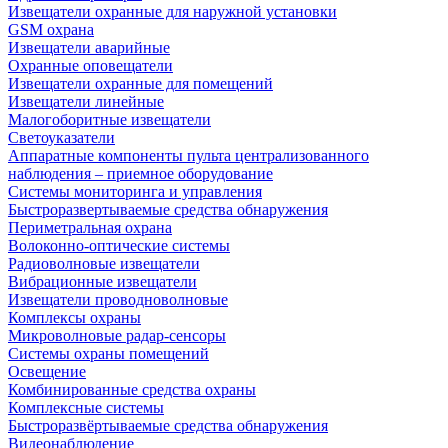
Извещатели охранные для наружной установки
GSM охрана
Извещатели аварийные
Охранные оповещатели
Извещатели охранные для помещений
Извещатели линейные
Малогоборитные извещатели
Светоуказатели
Аппаратные компоненты пульта централизованного
наблюдения – приемное оборудование
Системы мониторинга и управления
Быстроразвертываемые средства обнаружения
Периметральная охрана
Волоконно-оптические системы
Радиоволновые извещатели
Вибрационные извещатели
Извещатели проводноволновые
Комплексы охраны
Микроволновые радар-сенсоры
Системы охраны помещений
Освещение
Комбинированные средства охраны
Комплексные системы
Быстроразвёртываемые средства обнаружения
Видеонаблюдение