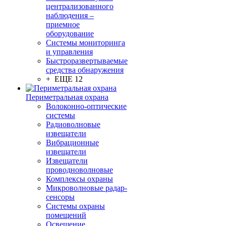
централизованного
наблюдения –
приемное
оборудование
Системы мониторинга
и управления
Быстроразвертываемые
средства обнаружения
+ ЕЩЕ 12
Периметральная охрана
Волоконно-оптические
системы
Радиоволновые
извещатели
Вибрационные
извещатели
Извещатели
проводноволновые
Комплексы охраны
Микроволновые радар-
сенсоры
Системы охраны
помещений
Освещение