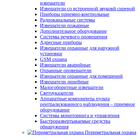
извещатели
Извещатели со встроенной звуковй сиреной
Приборы приемно-контрольные
Радиоканальные системы
Извещатели пожарные
Дополнительное оборудование
Системы речевого оповещения
Адресные приборы
Извещатели охранные для наружной
установки
GSM охрана
Извещатели аварийные
Охранные оповещатели
Извещатели охранные для помещений
Извещатели линейные
Малогоборитные извещатели
Светоуказатели
Аппаратные компоненты пульта
централизованного наблюдения – приемное
оборудование
Системы мониторинга и управления
Быстроразвертываемые средства
обнаружения
Периметральная охрана