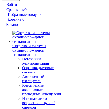
Войти
Сравнение
0
Избранные товары
0
Корзина
0
Каталог
Средства и системы
охранно-пожарной
сигнализации
Источники
электропитания
Охранно-дымовые
системы
Автономный
извещатель
Класические
автономные
проводные извещатели
Извещатели со
встроенной звуковй
сиреной