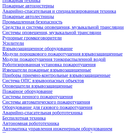
Пожарная техника
Пожарные автоцистерны
Аварийно-спасательная и специализированная техника
Пожарные автолестницы
Промышленная безопасность
Средства и системы оповещения, музыкальной трансляции
Системы оповещения, музыкальной трансляции
Рупорные громкоговорители
Усилители
Взрывозащищенное оборудование
Модули порошкового пожаротушения взрывозащищенные
Модули пожаротушения тонкораспыленной водой
Роботизированная установка пожаротушения
Извещатели пожарные взрывозащищенные
Приборы приемно-контрольные взрывозащищенные
Система ОПС взрывоопасных объектов
Оповещатели взрывозащищенные
Пожарное оборудование
Системы пенного пожаротушения
Системы автоматического пожаротушения
Оборудование для газового пожаротушения
Аварийно-спасательная робототехника
Беспилотная техника
Автономная робототехника
Автоматика управления инженерным оборудованием