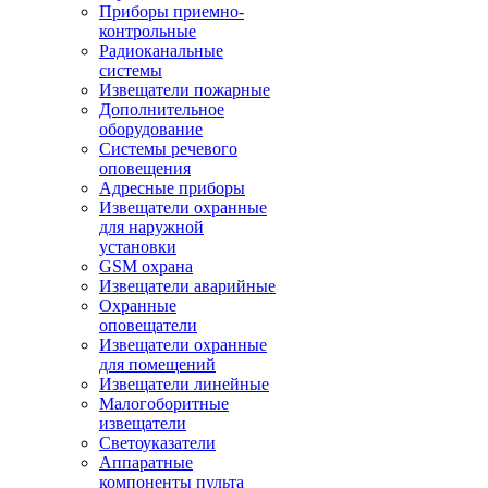
Приборы приемно-
контрольные
Радиоканальные
системы
Извещатели пожарные
Дополнительное
оборудование
Системы речевого
оповещения
Адресные приборы
Извещатели охранные
для наружной
установки
GSM охрана
Извещатели аварийные
Охранные
оповещатели
Извещатели охранные
для помещений
Извещатели линейные
Малогоборитные
извещатели
Светоуказатели
Аппаратные
компоненты пульта