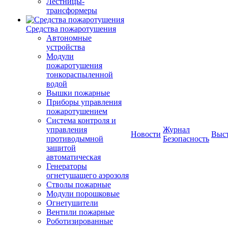
Лестницы-
трансформеры
Средства пожаротушения
Автономные
устройства
Модули
пожаротушения
тонкораспыленной
водой
Вышки пожарные
Приборы управления
пожаротушением
Система контроля и
управления
Журнал
Новости
Выс
противодымной
Безопасность
защитой
автоматическая
Генераторы
огнетушащего аэрозоля
Стволы пожарные
Модули порошковые
Огнетушители
Вентили пожарные
Роботизированные