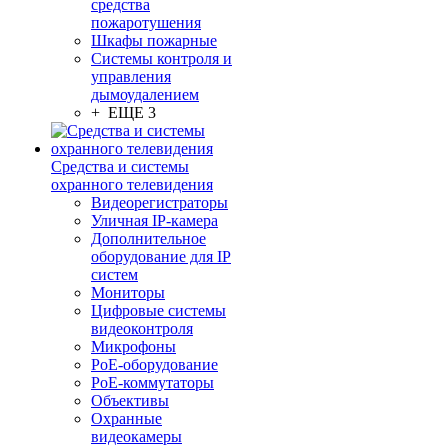
средства
пожаротушения
Шкафы пожарные
Системы контроля и
управления
дымоудалением
+ ЕЩЕ 3
Средства и системы
охранного телевидения
Видеорегистраторы
Уличная IP-камера
Дополнительное
оборудование для IP
систем
Мониторы
Цифровые системы
видеоконтроля
Микрофоны
PoE-оборудование
PoE-коммутаторы
Объективы
Охранные
видеокамеры