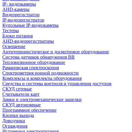
IP- видеокамеры
AHD-камеры
Видеорегистратор
IP-видеорегистратор
Купольные IP-видеокамеры
Тестеры
Блоки питания
AHD-видеорегистраторы
Освещение
Антитеррористическое и досмотровое оборудование
Cистема датчиков обнаружения ВВ
Тепловизионное оборудование
Рамановская спектроскопия
Спектрометрия ионной подвижности
Комплексы и комплекты оборудования
Средства и системы контроля и управления доступом
СКУД сетевые
Считыватели карт
Замки и электромеханические защелки
СКУД автономные
Программное обеспечение
Кнопки выхода
Доводчики
Ограждения
Источники электропитания