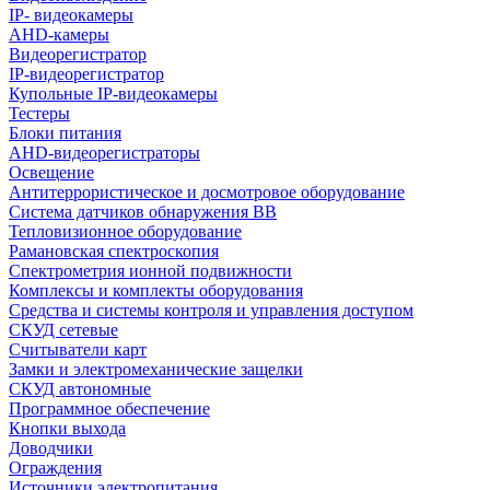
IP- видеокамеры
AHD-камеры
Видеорегистратор
IP-видеорегистратор
Купольные IP-видеокамеры
Тестеры
Блоки питания
AHD-видеорегистраторы
Освещение
Антитеррористическое и досмотровое оборудование
Cистема датчиков обнаружения ВВ
Тепловизионное оборудование
Рамановская спектроскопия
Спектрометрия ионной подвижности
Комплексы и комплекты оборудования
Средства и системы контроля и управления доступом
СКУД сетевые
Считыватели карт
Замки и электромеханические защелки
СКУД автономные
Программное обеспечение
Кнопки выхода
Доводчики
Ограждения
Источники электропитания