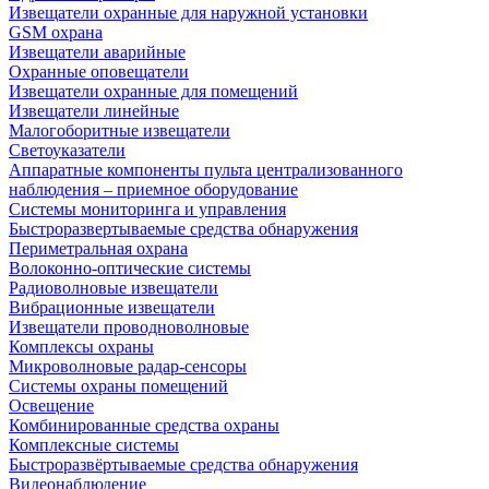
Извещатели охранные для наружной установки
GSM охрана
Извещатели аварийные
Охранные оповещатели
Извещатели охранные для помещений
Извещатели линейные
Малогоборитные извещатели
Светоуказатели
Аппаратные компоненты пульта централизованного
наблюдения – приемное оборудование
Системы мониторинга и управления
Быстроразвертываемые средства обнаружения
Периметральная охрана
Волоконно-оптические системы
Радиоволновые извещатели
Вибрационные извещатели
Извещатели проводноволновые
Комплексы охраны
Микроволновые радар-сенсоры
Системы охраны помещений
Освещение
Комбинированные средства охраны
Комплексные системы
Быстроразвёртываемые средства обнаружения
Видеонаблюдение