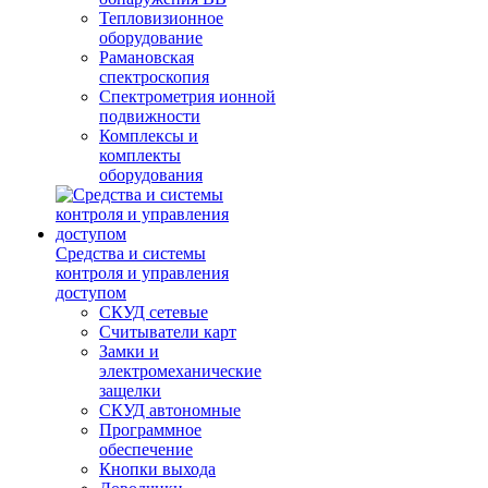
Тепловизионное
оборудование
Рамановская
спектроскопия
Спектрометрия ионной
подвижности
Комплексы и
комплекты
оборудования
Средства и системы
контроля и управления
доступом
СКУД сетевые
Считыватели карт
Замки и
электромеханические
защелки
СКУД автономные
Программное
обеспечение
Кнопки выхода