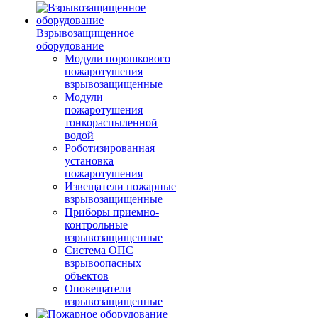
Взрывозащищенное
оборудование
Модули порошкового
пожаротушения
взрывозащищенные
Модули
пожаротушения
тонкораспыленной
водой
Роботизированная
установка
пожаротушения
Извещатели пожарные
взрывозащищенные
Приборы приемно-
контрольные
взрывозащищенные
Система ОПС
взрывоопасных
объектов
Оповещатели
взрывозащищенные