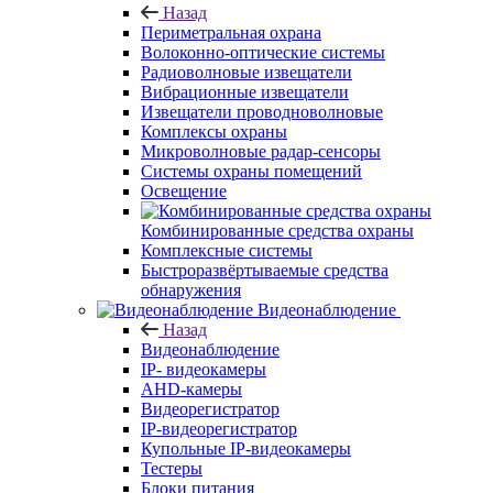
Назад
Периметральная охрана
Волоконно-оптические системы
Радиоволновые извещатели
Вибрационные извещатели
Извещатели проводноволновые
Комплексы охраны
Микроволновые радар-сенсоры
Системы охраны помещений
Освещение
Комбинированные средства охраны
Комплексные системы
Быстроразвёртываемые средства
обнаружения
Видеонаблюдение
Назад
Видеонаблюдение
IP- видеокамеры
AHD-камеры
Видеорегистратор
IP-видеорегистратор
Купольные IP-видеокамеры
Тестеры
Блоки питания