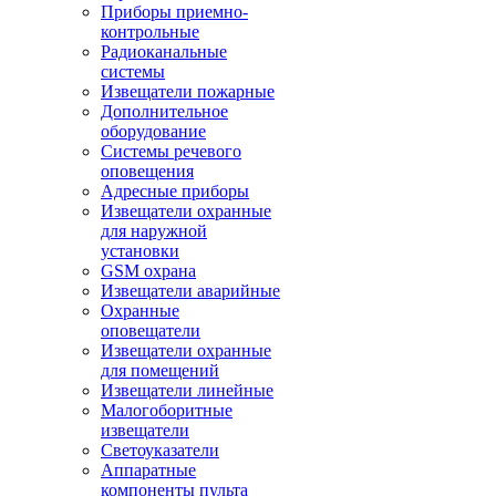
Приборы приемно-
контрольные
Радиоканальные
системы
Извещатели пожарные
Дополнительное
оборудование
Системы речевого
оповещения
Адресные приборы
Извещатели охранные
для наружной
установки
GSM охрана
Извещатели аварийные
Охранные
оповещатели
Извещатели охранные
для помещений
Извещатели линейные
Малогоборитные
извещатели
Светоуказатели
Аппаратные
компоненты пульта