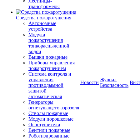
Лестницы-
трансформеры
Средства пожаротушения
Автономные
устройства
Модули
пожаротушения
тонкораспыленной
водой
Вышки пожарные
Приборы управления
пожаротушением
Система контроля и
управления
Журнал
Новости
Выс
противодымной
Безопасность
защитой
автоматическая
Генераторы
огнетушащего аэрозоля
Стволы пожарные
Модули порошковые
Огнетушители
Вентили пожарные
Роботизированные