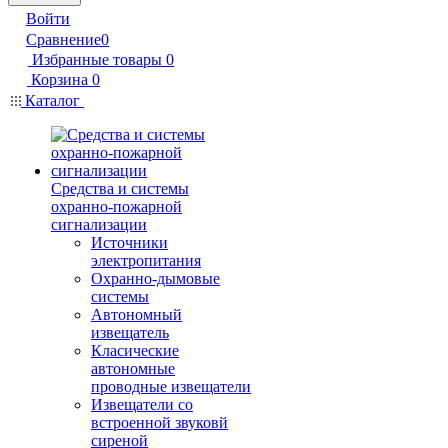
Войти
Сравнение
0
Избранные товары
0
Корзина
0
Каталог
Средства и системы
охранно-пожарной
сигнализации
Источники
электропитания
Охранно-дымовые
системы
Автономный
извещатель
Класические
автономные
проводные извещатели
Извещатели со
встроенной звуковй
сиреной