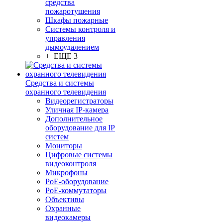
средства
пожаротушения
Шкафы пожарные
Системы контроля и
управления
дымоудалением
+ ЕЩЕ 3
Средства и системы
охранного телевидения
Видеорегистраторы
Уличная IP-камера
Дополнительное
оборудование для IP
систем
Мониторы
Цифровые системы
видеоконтроля
Микрофоны
PoE-оборудование
PoE-коммутаторы
Объективы
Охранные
видеокамеры