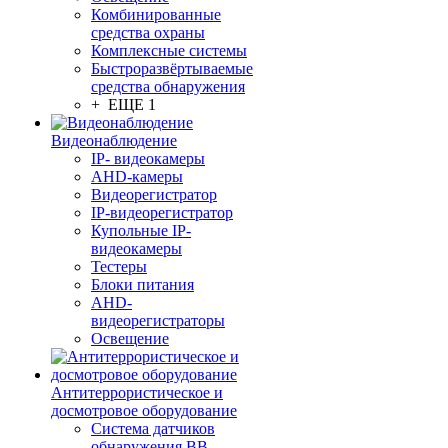
Комбинированные
средства охраны
Комплексные системы
Быстроразвёртываемые
средства обнаружения
+ ЕЩЕ 1
Видеонаблюдение
IP- видеокамеры
AHD-камеры
Видеорегистратор
IP-видеорегистратор
Купольные IP-
видеокамеры
Тестеры
Блоки питания
AHD-
видеорегистраторы
Освещение
Антитеррористическое и
досмотровое оборудование
Cистема датчиков
обнаружения ВВ