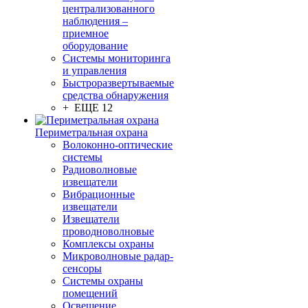
централизованного
наблюдения –
приемное
оборудование
Системы мониторинга
и управления
Быстроразвертываемые
средства обнаружения
+ ЕЩЕ 12
Периметральная охрана
Волоконно-оптические
системы
Радиоволновые
извещатели
Вибрационные
извещатели
Извещатели
проводноволновые
Комплексы охраны
Микроволновые радар-
сенсоры
Системы охраны
помещений
Освещение