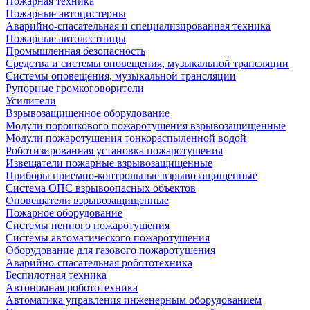
Пожарная техника
Пожарные автоцистерны
Аварийно-спасательная и специализированная техника
Пожарные автолестницы
Промышленная безопасность
Средства и системы оповещения, музыкальной трансляции
Системы оповещения, музыкальной трансляции
Рупорные громкоговорители
Усилители
Взрывозащищенное оборудование
Модули порошкового пожаротушения взрывозащищенные
Модули пожаротушения тонкораспыленной водой
Роботизированная установка пожаротушения
Извещатели пожарные взрывозащищенные
Приборы приемно-контрольные взрывозащищенные
Система ОПС взрывоопасных объектов
Оповещатели взрывозащищенные
Пожарное оборудование
Системы пенного пожаротушения
Системы автоматического пожаротушения
Оборудование для газового пожаротушения
Аварийно-спасательная робототехника
Беспилотная техника
Автономная робототехника
Автоматика управления инженерным оборудованием