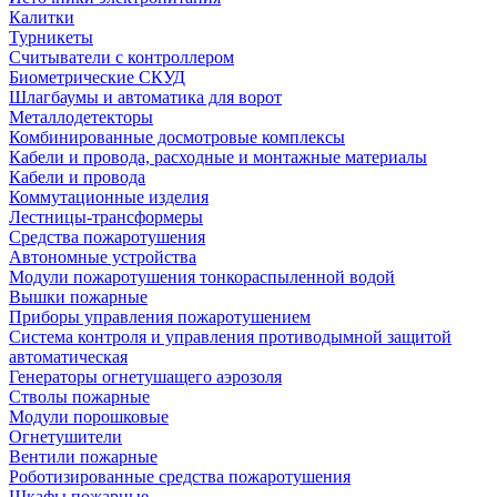
Калитки
Турникеты
Считыватели с контроллером
Биометрические СКУД
Шлагбаумы и автоматика для ворот
Металлодетекторы
Комбинированные досмотровые комплексы
Кабели и провода, расходные и монтажные материалы
Кабели и провода
Коммутационные изделия
Лестницы-трансформеры
Средства пожаротушения
Автономные устройства
Модули пожаротушения тонкораспыленной водой
Вышки пожарные
Приборы управления пожаротушением
Система контроля и управления противодымной защитой
автоматическая
Генераторы огнетушащего аэрозоля
Стволы пожарные
Модули порошковые
Огнетушители
Вентили пожарные
Роботизированные средства пожаротушения
Шкафы пожарные