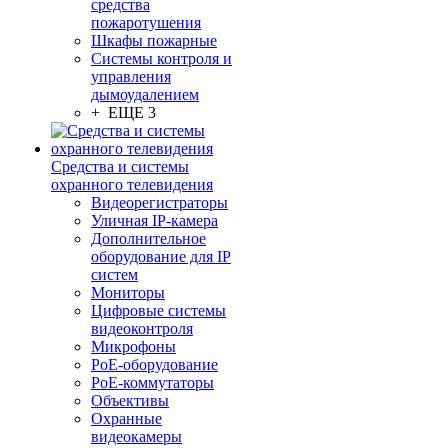
средства
пожаротушения
Шкафы пожарные
Системы контроля и
управления
дымоудалением
+ ЕЩЕ 3
Средства и системы
охранного телевидения
Видеорегистраторы
Уличная IP-камера
Дополнительное
оборудование для IP
систем
Мониторы
Цифровые системы
видеоконтроля
Микрофоны
PoE-оборудование
PoE-коммутаторы
Объективы
Охранные
видеокамеры