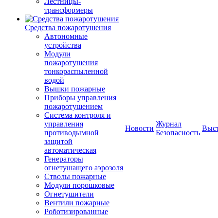
Лестницы-
трансформеры
Средства пожаротушения
Автономные
устройства
Модули
пожаротушения
тонкораспыленной
водой
Вышки пожарные
Приборы управления
пожаротушением
Система контроля и
управления
Журнал
Новости
Выс
противодымной
Безопасность
защитой
автоматическая
Генераторы
огнетушащего аэрозоля
Стволы пожарные
Модули порошковые
Огнетушители
Вентили пожарные
Роботизированные