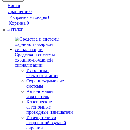
Войти
Сравнение
0
Избранные товары
0
Корзина
0
Каталог
Средства и системы
охранно-пожарной
сигнализации
Источники
электропитания
Охранно-дымовые
системы
Автономный
извещатель
Класические
автономные
проводные извещатели
Извещатели со
встроенной звуковй
сиреной