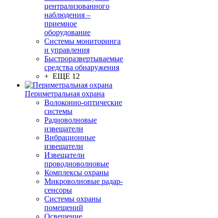
централизованного
наблюдения –
приемное
оборудование
Системы мониторинга
и управления
Быстроразвертываемые
средства обнаружения
+ ЕЩЕ 12
Периметральная охрана
Волоконно-оптические
системы
Радиоволновые
извещатели
Вибрационные
извещатели
Извещатели
проводноволновые
Комплексы охраны
Микроволновые радар-
сенсоры
Системы охраны
помещений
Освещение