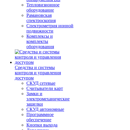
Тепловизионное
оборудование
Рамановская
спектроскопия
Спектрометрия ионной
подвижности
Комплексы и
комплекты
оборудования
Средства и системы
контроля и управления
доступом
СКУД сетевые
Считыватели карт
Замки и
электромеханические
защелки
СКУД автономные
Программное
обеспечение
Кнопки выхода