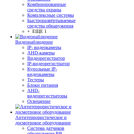
Комбинированные
средства охраны
Комплексные системы
Быстроразвёртываемые
средства обнаружения
+ ЕЩЕ 1
Видеонаблюдение
IP- видеокамеры
AHD-камеры
Видеорегистратор
IP-видеорегистратор
Купольные IP-
видеокамеры
Тестеры
Блоки питания
AHD-
видеорегистраторы
Освещение
Антитеррористическое и
досмотровое оборудование
Cистема датчиков
обнаружения ВВ