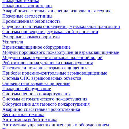
Пожарная техника
Пожарные автоцистерны
Аварийно-спасательная и специализированная техника
Пожарные автолестницы
Промышленная безопасность
Средства и системы оповещения, музыкальной трансляции
Системы оповещения, музыкальной трансляции
Рупорные громкоговорители
Усилители
Взрывозащищенное оборудование
Модули порошкового пожаротушения взрывозащищенные
Модули пожаротушения тонкораспыленной водой
Роботизированная установка пожаротушения
Извещатели пожарные взрывозащищенные
Приборы приемно-контрольные взрывозащищенные
Система ОПС взрывоопасных объектов
Оповещатели взрывозащищенные
Пожарное оборудование
Системы пенного пожаротушения
Системы автоматического пожаротушения
Оборудование для газового пожаротушения
Аварийно-спасательная робототехника
Беспилотная техника
Автономная робототехника
Автоматика управления инженерным оборудованием