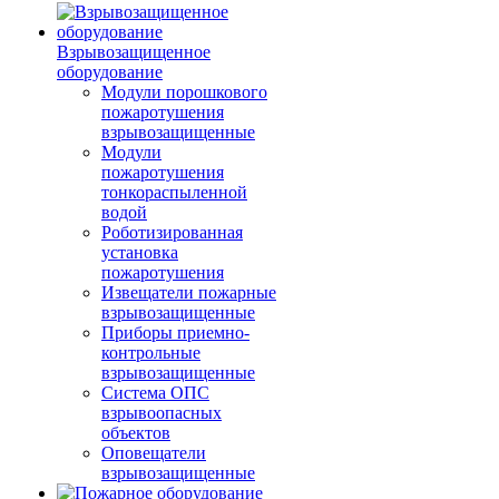
Взрывозащищенное
оборудование
Модули порошкового
пожаротушения
взрывозащищенные
Модули
пожаротушения
тонкораспыленной
водой
Роботизированная
установка
пожаротушения
Извещатели пожарные
взрывозащищенные
Приборы приемно-
контрольные
взрывозащищенные
Система ОПС
взрывоопасных
объектов
Оповещатели
взрывозащищенные