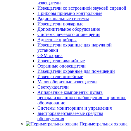
извещатели
Извещатели со встроенной звуковй сиреной
Приборы приемно-контрольные
Радиоканальные системы
Извещатели пожарные
Дополнительное оборудование
Системы речевого оповещения
Адресные приборы
Извещатели охранные для наружной
установки
GSM охрана
Извещатели аварийные
Охранные оповещатели
Извещатели охранные для помещений
Извещатели линейные
Малогоборитные извещатели
Светоуказатели
Аппаратные компоненты пульта
централизованного наблюдения – приемное
оборудование
Системы мониторинга и управления
Быстроразвертываемые средства
обнаружения
Периметральная охрана