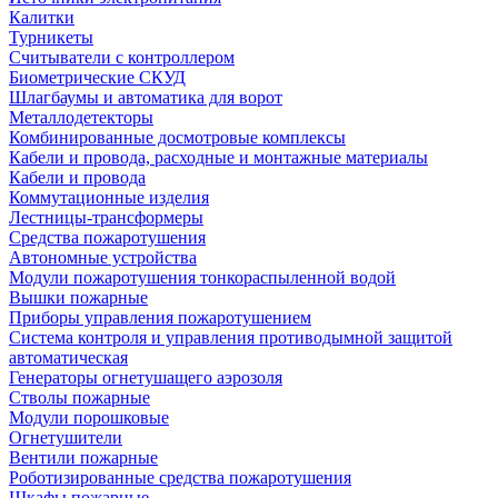
Калитки
Турникеты
Считыватели с контроллером
Биометрические СКУД
Шлагбаумы и автоматика для ворот
Металлодетекторы
Комбинированные досмотровые комплексы
Кабели и провода, расходные и монтажные материалы
Кабели и провода
Коммутационные изделия
Лестницы-трансформеры
Средства пожаротушения
Автономные устройства
Модули пожаротушения тонкораспыленной водой
Вышки пожарные
Приборы управления пожаротушением
Система контроля и управления противодымной защитой
автоматическая
Генераторы огнетушащего аэрозоля
Стволы пожарные
Модули порошковые
Огнетушители
Вентили пожарные
Роботизированные средства пожаротушения
Шкафы пожарные