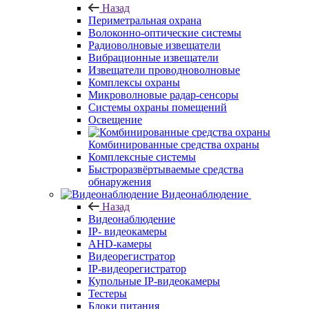
Назад
Периметральная охрана
Волоконно-оптические системы
Радиоволновые извещатели
Вибрационные извещатели
Извещатели проводноволновые
Комплексы охраны
Микроволновые радар-сенсоры
Системы охраны помещений
Освещение
Комбинированные средства охраны
Комплексные системы
Быстроразвёртываемые средства
обнаружения
Видеонаблюдение
Назад
Видеонаблюдение
IP- видеокамеры
AHD-камеры
Видеорегистратор
IP-видеорегистратор
Купольные IP-видеокамеры
Тестеры
Блоки питания