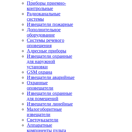
Приборы приемно-
контрольные
Радиоканальные
системы
Извещатели пожарные
Дополнительное
оборудование
Системы речевого
оповещения
Адресные приборы
Извещатели охранные
для наружной
установки
GSM охрана
Извещатели аварийные
Охранные
оповещатели
Извещатели охранные
для помещений
Извещатели линейные
Малогоборитные
извещатели
Светоуказатели
Аппаратные
компоненты пульта