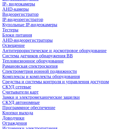
IP- видеокамеры
AHD-камеры
Видеорегистратор
IP-видеорегистратор
Купольные IP-видеокамеры
Тестеры
Блоки питания
AHD-видеорегистраторы
Освещение
Антитеррористическое и досмотровое оборудование
Cистема датчиков обнаружения ВВ
Тепловизионное оборудование
Рамановская спектроскопия
Спектрометрия ионной подвижности
Комплексы и комплекты оборудования
Средства и системы контроля и управления доступом
СКУД сетевые
Считыватели карт
Замки и электромеханические защелки
СКУД автономные
Программное обеспечение
Кнопки выхода
Доводчики
Ограждения
Источники электропитания