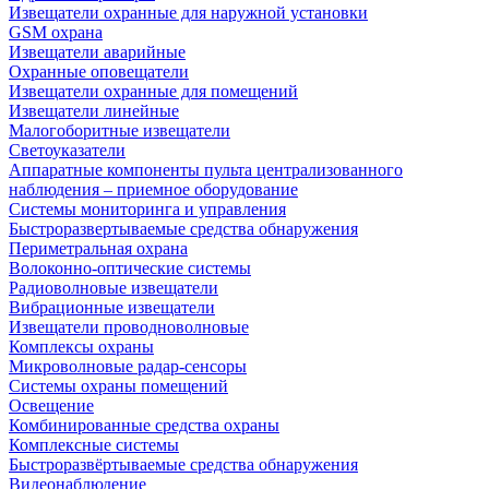
Извещатели охранные для наружной установки
GSM охрана
Извещатели аварийные
Охранные оповещатели
Извещатели охранные для помещений
Извещатели линейные
Малогоборитные извещатели
Светоуказатели
Аппаратные компоненты пульта централизованного
наблюдения – приемное оборудование
Системы мониторинга и управления
Быстроразвертываемые средства обнаружения
Периметральная охрана
Волоконно-оптические системы
Радиоволновые извещатели
Вибрационные извещатели
Извещатели проводноволновые
Комплексы охраны
Микроволновые радар-сенсоры
Системы охраны помещений
Освещение
Комбинированные средства охраны
Комплексные системы
Быстроразвёртываемые средства обнаружения
Видеонаблюдение