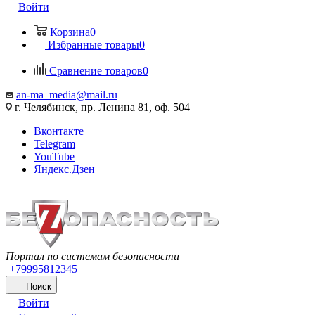
Войти
Корзина
0
Избранные товары
0
Сравнение товаров
0
an-ma_media@mail.ru
г. Челябинск, пр. Ленина 81, оф. 504
Вконтакте
Telegram
YouTube
Яндекс.Дзен
Портал по системам безопасности
+79995812345
Поиск
Войти