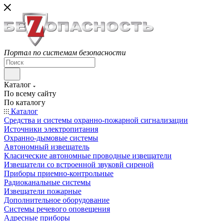
Портал по системам безопасности
Каталог
По всему сайту
По каталогу
Каталог
Средства и системы охранно-пожарной сигнализации
Источники электропитания
Охранно-дымовые системы
Автономный извещатель
Класические автономные проводные извещатели
Извещатели со встроенной звуковй сиреной
Приборы приемно-контрольные
Радиоканальные системы
Извещатели пожарные
Дополнительное оборудование
Системы речевого оповещения
Адресные приборы