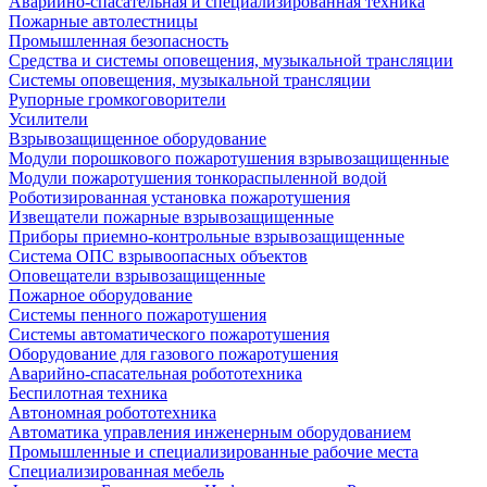
Аварийно-спасательная и специализированная техника
Пожарные автолестницы
Промышленная безопасность
Средства и системы оповещения, музыкальной трансляции
Системы оповещения, музыкальной трансляции
Рупорные громкоговорители
Усилители
Взрывозащищенное оборудование
Модули порошкового пожаротушения взрывозащищенные
Модули пожаротушения тонкораспыленной водой
Роботизированная установка пожаротушения
Извещатели пожарные взрывозащищенные
Приборы приемно-контрольные взрывозащищенные
Система ОПС взрывоопасных объектов
Оповещатели взрывозащищенные
Пожарное оборудование
Системы пенного пожаротушения
Системы автоматического пожаротушения
Оборудование для газового пожаротушения
Аварийно-спасательная робототехника
Беспилотная техника
Автономная робототехника
Автоматика управления инженерным оборудованием
Промышленные и специализированные рабочие места
Специализированная мебель