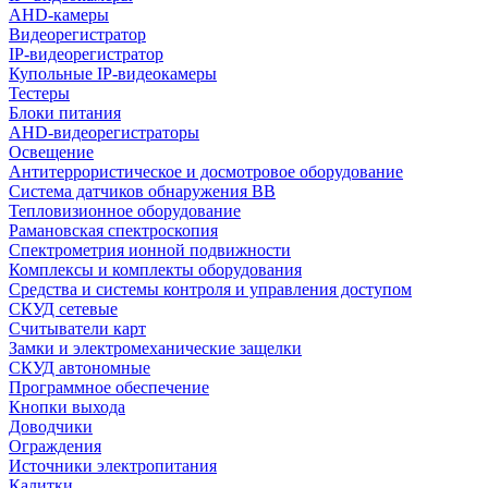
AHD-камеры
Видеорегистратор
IP-видеорегистратор
Купольные IP-видеокамеры
Тестеры
Блоки питания
AHD-видеорегистраторы
Освещение
Антитеррористическое и досмотровое оборудование
Cистема датчиков обнаружения ВВ
Тепловизионное оборудование
Рамановская спектроскопия
Спектрометрия ионной подвижности
Комплексы и комплекты оборудования
Средства и системы контроля и управления доступом
СКУД сетевые
Считыватели карт
Замки и электромеханические защелки
СКУД автономные
Программное обеспечение
Кнопки выхода
Доводчики
Ограждения
Источники электропитания
Калитки