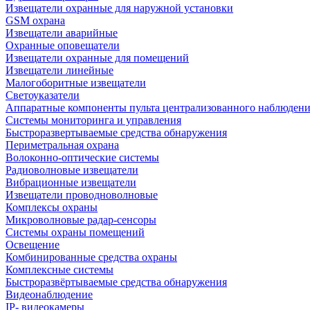
Извещатели охранные для наружной установки
GSM охрана
Извещатели аварийные
Охранные оповещатели
Извещатели охранные для помещений
Извещатели линейные
Малогоборитные извещатели
Светоуказатели
Аппаратные компоненты пульта централизованного наблюдени
Системы мониторинга и управления
Быстроразвертываемые средства обнаружения
Периметральная охрана
Волоконно-оптические системы
Радиоволновые извещатели
Вибрационные извещатели
Извещатели проводноволновые
Комплексы охраны
Микроволновые радар-сенсоры
Системы охраны помещений
Освещение
Комбинированные средства охраны
Комплексные системы
Быстроразвёртываемые средства обнаружения
Видеонаблюдение
IP- видеокамеры