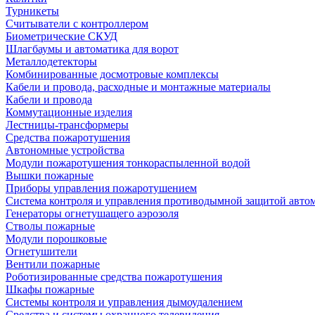
Турникеты
Считыватели с контроллером
Биометрические СКУД
Шлагбаумы и автоматика для ворот
Металлодетекторы
Комбинированные досмотровые комплексы
Кабели и провода, расходные и монтажные материалы
Кабели и провода
Коммутационные изделия
Лестницы-трансформеры
Средства пожаротушения
Автономные устройства
Модули пожаротушения тонкораспыленной водой
Вышки пожарные
Приборы управления пожаротушением
Система контроля и управления противодымной защитой авто
Генераторы огнетушащего аэрозоля
Стволы пожарные
Модули порошковые
Огнетушители
Вентили пожарные
Роботизированные средства пожаротушения
Шкафы пожарные
Системы контроля и управления дымоудалением
Средства и системы охранного телевидения