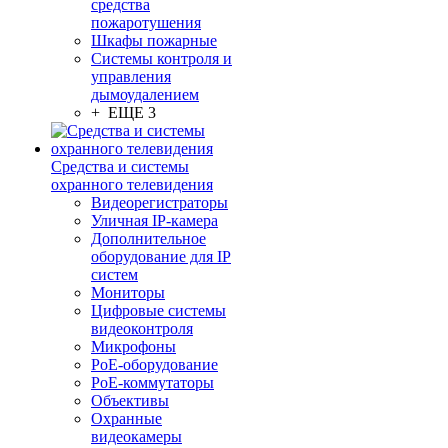
средства
пожаротушения
Шкафы пожарные
Системы контроля и
управления
дымоудалением
+ ЕЩЕ 3
Средства и системы
охранного телевидения
Видеорегистраторы
Уличная IP-камера
Дополнительное
оборудование для IP
систем
Мониторы
Цифровые системы
видеоконтроля
Микрофоны
PoE-оборудование
PoE-коммутаторы
Объективы
Охранные
видеокамеры