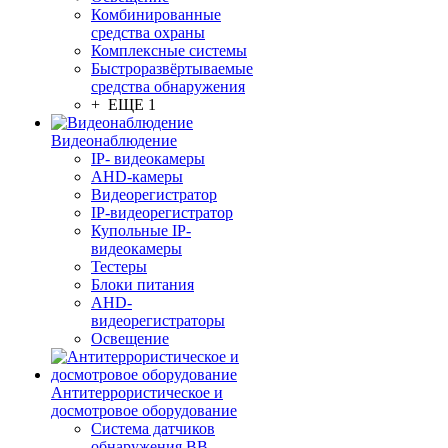
Комбинированные
средства охраны
Комплексные системы
Быстроразвёртываемые
средства обнаружения
+ ЕЩЕ 1
Видеонаблюдение
IP- видеокамеры
AHD-камеры
Видеорегистратор
IP-видеорегистратор
Купольные IP-
видеокамеры
Тестеры
Блоки питания
AHD-
видеорегистраторы
Освещение
Антитеррористическое и
досмотровое оборудование
Cистема датчиков
обнаружения ВВ