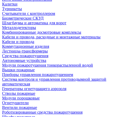
Калитки
Турникеты
Считыватели с контроллером
Биометрические СКУД
Шлагбаумы и автоматика для ворот
Металлодетекторы
Комбинированные досмотровые комплексы
Кабели и провода, расходные и монтажные материалы
Кабели и провода
Коммутационные изделия
Лестницы-трансформеры
Средства пожаротушения
Автономные устройства
Модули пожаротушения тонкораспыленной водой
Вышки пожарные
Приборы управления пожаротушением
Система контроля и управления противодымной защитой
автоматическая
Генераторы огнетушащего аэрозоля
Стволы пожарные
Модули порошковые
Огнетушители
Вентили пожарные
Роботизированные средства пожаротушения
Шкафы пожарные