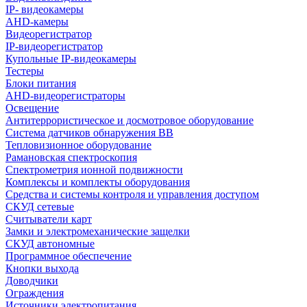
IP- видеокамеры
AHD-камеры
Видеорегистратор
IP-видеорегистратор
Купольные IP-видеокамеры
Тестеры
Блоки питания
AHD-видеорегистраторы
Освещение
Антитеррористическое и досмотровое оборудование
Cистема датчиков обнаружения ВВ
Тепловизионное оборудование
Рамановская спектроскопия
Спектрометрия ионной подвижности
Комплексы и комплекты оборудования
Средства и системы контроля и управления доступом
СКУД сетевые
Считыватели карт
Замки и электромеханические защелки
СКУД автономные
Программное обеспечение
Кнопки выхода
Доводчики
Ограждения
Источники электропитания