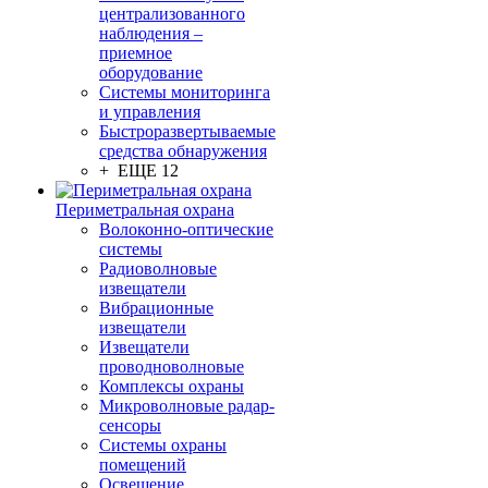
централизованного
наблюдения –
приемное
оборудование
Системы мониторинга
и управления
Быстроразвертываемые
средства обнаружения
+ ЕЩЕ 12
Периметральная охрана
Волоконно-оптические
системы
Радиоволновые
извещатели
Вибрационные
извещатели
Извещатели
проводноволновые
Комплексы охраны
Микроволновые радар-
сенсоры
Системы охраны
помещений
Освещение