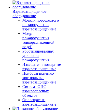
Взрывозащищенное
оборудование
Модули порошкового
пожаротушения
взрывозащищенные
Модули
пожаротушения
тонкораспыленной
водой
Роботизированная
установка
пожаротушения
Извещатели пожарные
взрывозащищенные
Приборы приемно-
контрольные
взрывозащищенные
Система ОПС
взрывоопасных
объектов
Оповещатели
взрывозащищенные