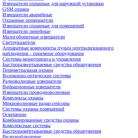
Извещатели охранные для наружной установки
GSM охрана
Извещатели аварийные
Охранные оповещатели
Извещатели охранные для помещений
Извещатели линейные
Малогоборитные извещатели
Светоуказатели
Аппаратные компоненты пульта централизованного
наблюдения – приемное оборудование
Системы мониторинга и управления
Быстроразвертываемые средства обнаружения
Периметральная охрана
Волоконно-оптические системы
Радиоволновые извещатели
Вибрационные извещатели
Извещатели проводноволновые
Комплексы охраны
Микроволновые радар-сенсоры
Системы охраны помещений
Освещение
Комбинированные средства охраны
Комплексные системы
Быстроразвёртываемые средства обнаружения
Видеонаблюдение