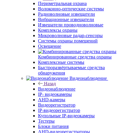
Периметральная охрана
Волоконно-оптические системы
Радиоволновые извещатели
Вибрационные извещатели
Извещатели проводноволновые
Комплексы охраны
Микроволновые радар-сенсоры
Системы охраны помещений
Освещение
Комбинированные средства охраны
Комплексные системы
Быстроразвёртываемые средства
обнаружения
Видеонаблюдение
Назад
Видеонаблюдение
IP- видеокамеры
AHD-камеры
Видеорегистратор
IP-видеорегистратор
Купольные IP-видеокамеры
Тестеры
Блоки питания
AHD-видеорегистраторы