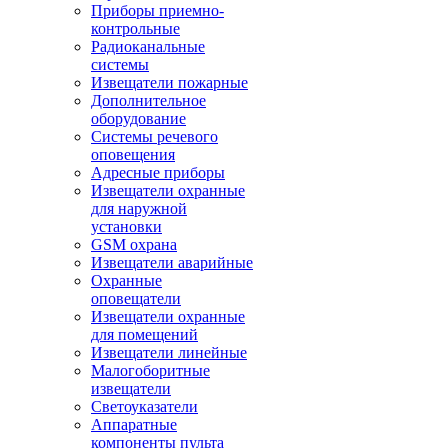
Приборы приемно-
контрольные
Радиоканальные
системы
Извещатели пожарные
Дополнительное
оборудование
Системы речевого
оповещения
Адресные приборы
Извещатели охранные
для наружной
установки
GSM охрана
Извещатели аварийные
Охранные
оповещатели
Извещатели охранные
для помещений
Извещатели линейные
Малогоборитные
извещатели
Светоуказатели
Аппаратные
компоненты пульта