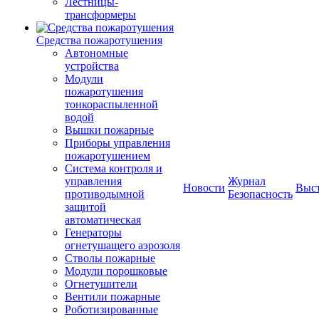
Лестницы-
трансформеры
Средства пожаротушения
Автономные
устройства
Модули
пожаротушения
тонкораспыленной
водой
Вышки пожарные
Приборы управления
пожаротушением
Система контроля и
управления
Журнал
Новости
Выс
противодымной
Безопасность
защитой
автоматическая
Генераторы
огнетушащего аэрозоля
Стволы пожарные
Модули порошковые
Огнетушители
Вентили пожарные
Роботизированные