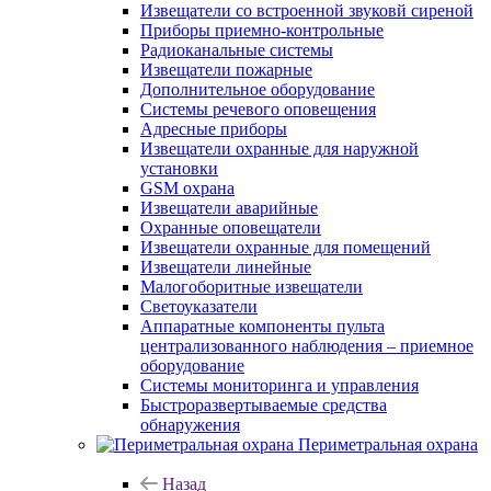
Извещатели со встроенной звуковй сиреной
Приборы приемно-контрольные
Радиоканальные системы
Извещатели пожарные
Дополнительное оборудование
Системы речевого оповещения
Адресные приборы
Извещатели охранные для наружной
установки
GSM охрана
Извещатели аварийные
Охранные оповещатели
Извещатели охранные для помещений
Извещатели линейные
Малогоборитные извещатели
Светоуказатели
Аппаратные компоненты пульта
централизованного наблюдения – приемное
оборудование
Системы мониторинга и управления
Быстроразвертываемые средства
обнаружения
Периметральная охрана
Назад