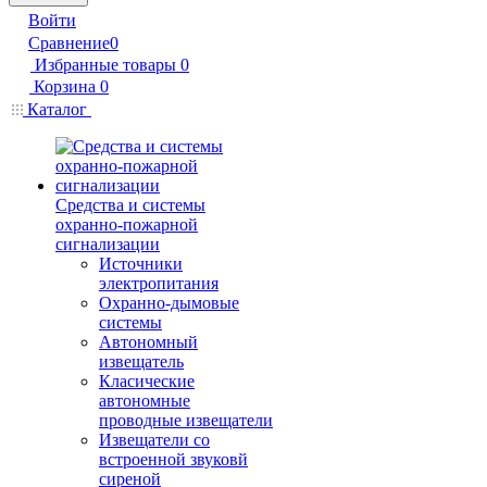
Войти
Сравнение
0
Избранные товары
0
Корзина
0
Каталог
Средства и системы
охранно-пожарной
сигнализации
Источники
электропитания
Охранно-дымовые
системы
Автономный
извещатель
Класические
автономные
проводные извещатели
Извещатели со
встроенной звуковй
сиреной