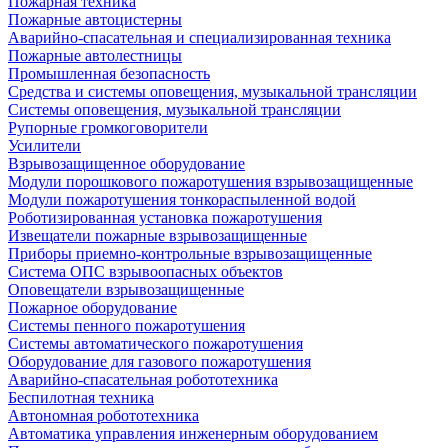
Пожарная техника
Пожарные автоцистерны
Аварийно-спасательная и специализированная техника
Пожарные автолестницы
Промышленная безопасность
Средства и системы оповещения, музыкальной трансляции
Системы оповещения, музыкальной трансляции
Рупорные громкоговорители
Усилители
Взрывозащищенное оборудование
Модули порошкового пожаротушения взрывозащищенные
Модули пожаротушения тонкораспыленной водой
Роботизированная установка пожаротушения
Извещатели пожарные взрывозащищенные
Приборы приемно-контрольные взрывозащищенные
Система ОПС взрывоопасных объектов
Оповещатели взрывозащищенные
Пожарное оборудование
Системы пенного пожаротушения
Системы автоматического пожаротушения
Оборудование для газового пожаротушения
Аварийно-спасательная робототехника
Беспилотная техника
Автономная робототехника
Автоматика управления инженерным оборудованием