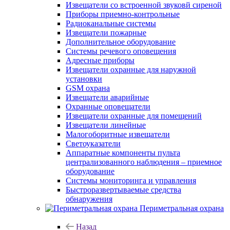
Извещатели со встроенной звуковй сиреной
Приборы приемно-контрольные
Радиоканальные системы
Извещатели пожарные
Дополнительное оборудование
Системы речевого оповещения
Адресные приборы
Извещатели охранные для наружной
установки
GSM охрана
Извещатели аварийные
Охранные оповещатели
Извещатели охранные для помещений
Извещатели линейные
Малогоборитные извещатели
Светоуказатели
Аппаратные компоненты пульта
централизованного наблюдения – приемное
оборудование
Системы мониторинга и управления
Быстроразвертываемые средства
обнаружения
Периметральная охрана
Назад