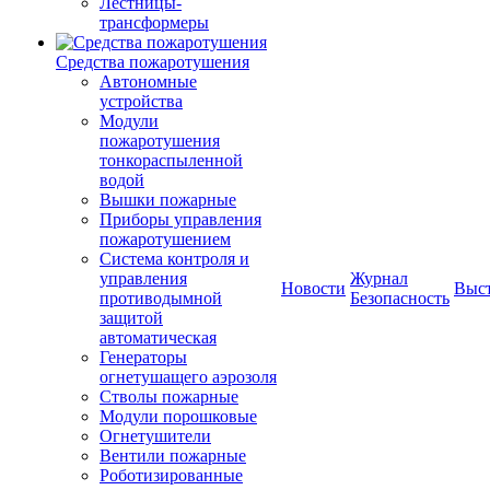
Лестницы-
трансформеры
Средства пожаротушения
Автономные
устройства
Модули
пожаротушения
тонкораспыленной
водой
Вышки пожарные
Приборы управления
пожаротушением
Система контроля и
управления
Журнал
Новости
Выс
противодымной
Безопасность
защитой
автоматическая
Генераторы
огнетушащего аэрозоля
Стволы пожарные
Модули порошковые
Огнетушители
Вентили пожарные
Роботизированные