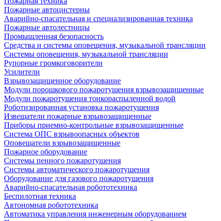
Пожарная техника
Пожарные автоцистерны
Аварийно-спасательная и специализированная техника
Пожарные автолестницы
Промышленная безопасность
Средства и системы оповещения, музыкальной трансляции
Системы оповещения, музыкальной трансляции
Рупорные громкоговорители
Усилители
Взрывозащищенное оборудование
Модули порошкового пожаротушения взрывозащищенные
Модули пожаротушения тонкораспыленной водой
Роботизированная установка пожаротушения
Извещатели пожарные взрывозащищенные
Приборы приемно-контрольные взрывозащищенные
Система ОПС взрывоопасных объектов
Оповещатели взрывозащищенные
Пожарное оборудование
Системы пенного пожаротушения
Системы автоматического пожаротушения
Оборудование для газового пожаротушения
Аварийно-спасательная робототехника
Беспилотная техника
Автономная робототехника
Автоматика управления инженерным оборудованием