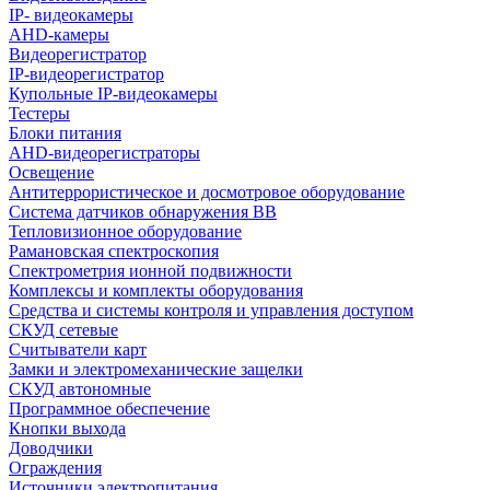
IP- видеокамеры
AHD-камеры
Видеорегистратор
IP-видеорегистратор
Купольные IP-видеокамеры
Тестеры
Блоки питания
AHD-видеорегистраторы
Освещение
Антитеррористическое и досмотровое оборудование
Cистема датчиков обнаружения ВВ
Тепловизионное оборудование
Рамановская спектроскопия
Спектрометрия ионной подвижности
Комплексы и комплекты оборудования
Средства и системы контроля и управления доступом
СКУД сетевые
Считыватели карт
Замки и электромеханические защелки
СКУД автономные
Программное обеспечение
Кнопки выхода
Доводчики
Ограждения
Источники электропитания