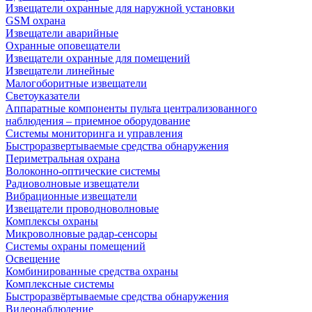
Извещатели охранные для наружной установки
GSM охрана
Извещатели аварийные
Охранные оповещатели
Извещатели охранные для помещений
Извещатели линейные
Малогоборитные извещатели
Светоуказатели
Аппаратные компоненты пульта централизованного
наблюдения – приемное оборудование
Системы мониторинга и управления
Быстроразвертываемые средства обнаружения
Периметральная охрана
Волоконно-оптические системы
Радиоволновые извещатели
Вибрационные извещатели
Извещатели проводноволновые
Комплексы охраны
Микроволновые радар-сенсоры
Системы охраны помещений
Освещение
Комбинированные средства охраны
Комплексные системы
Быстроразвёртываемые средства обнаружения
Видеонаблюдение