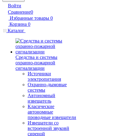
Войти
Сравнение
0
Избранные товары
0
Корзина
0
Каталог
Средства и системы
охранно-пожарной
сигнализации
Источники
электропитания
Охранно-дымовые
системы
Автономный
извещатель
Класические
автономные
проводные извещатели
Извещатели со
встроенной звуковй
сиреной