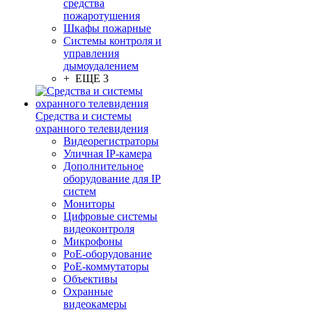
средства
пожаротушения
Шкафы пожарные
Системы контроля и
управления
дымоудалением
+ ЕЩЕ 3
Средства и системы
охранного телевидения
Видеорегистраторы
Уличная IP-камера
Дополнительное
оборудование для IP
систем
Мониторы
Цифровые системы
видеоконтроля
Микрофоны
PoE-оборудование
PoE-коммутаторы
Объективы
Охранные
видеокамеры