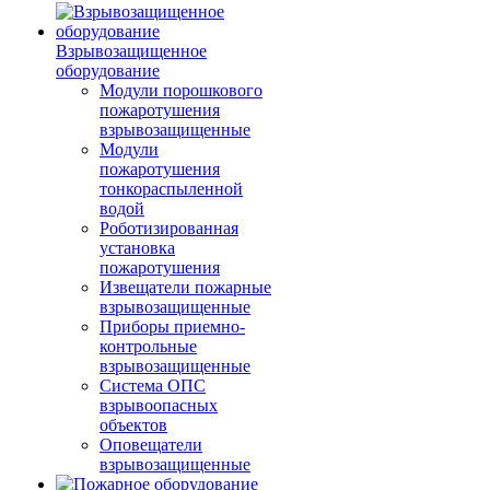
Взрывозащищенное
оборудование
Модули порошкового
пожаротушения
взрывозащищенные
Модули
пожаротушения
тонкораспыленной
водой
Роботизированная
установка
пожаротушения
Извещатели пожарные
взрывозащищенные
Приборы приемно-
контрольные
взрывозащищенные
Система ОПС
взрывоопасных
объектов
Оповещатели
взрывозащищенные