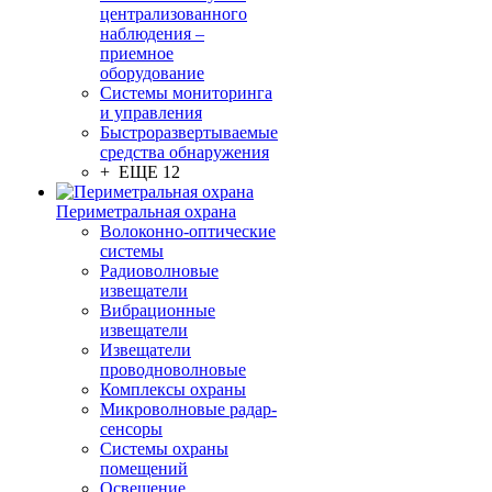
централизованного
наблюдения –
приемное
оборудование
Системы мониторинга
и управления
Быстроразвертываемые
средства обнаружения
+ ЕЩЕ 12
Периметральная охрана
Волоконно-оптические
системы
Радиоволновые
извещатели
Вибрационные
извещатели
Извещатели
проводноволновые
Комплексы охраны
Микроволновые радар-
сенсоры
Системы охраны
помещений
Освещение