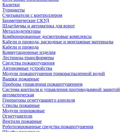
Калитки
Турникеты
Считыватели с контроллером
Биометрические СКУД
Шлагбаумы и автоматика для ворот
Металлодетекторы
Комбинированные досмотровые комплексы
Кабели и провода, расходные и монтажные материалы
Кабели и провода
Коммутационные изделия
Лестницы-трансформеры
Средства пожаротушения
Автономные устройства
Модули пожаротушения тонкораспыленной водой
Вышки пожарные
Приборы управления пожаротушением
Система контроля и управления противодымной защитой
автоматическая
Генераторы огнетушащего аэрозоля
Стволы пожарные
Модули порошковые
Огнетушители
Вентили пожарные
Роботизированные средства пожаротушения
Шкафы пожарные