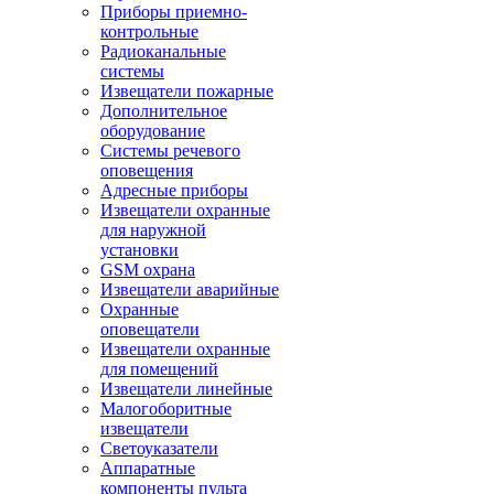
Приборы приемно-
контрольные
Радиоканальные
системы
Извещатели пожарные
Дополнительное
оборудование
Системы речевого
оповещения
Адресные приборы
Извещатели охранные
для наружной
установки
GSM охрана
Извещатели аварийные
Охранные
оповещатели
Извещатели охранные
для помещений
Извещатели линейные
Малогоборитные
извещатели
Светоуказатели
Аппаратные
компоненты пульта