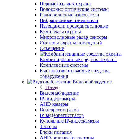
Периметральная охрана
Волоконно-оптические системы
Радиоволновые извещатели
Вибрационные извещатели
Извещатели проводноволновые
Комплексы охраны
Микроволновые радар-сенсоры
Системы охраны помещений
Освещение
Комбинированные средства охраны
Комплексные системы
Быстроразвёртываемые средства
обнаружения
Видеонаблюдение
Назад
Видеонаблюдение
IP- видеокамеры
AHD-камеры
Видеорегистратор
IP-видеорегистратор
Купольные IP-видеокамеры
Тестеры
Блоки питания
AHD-видеорегистраторы