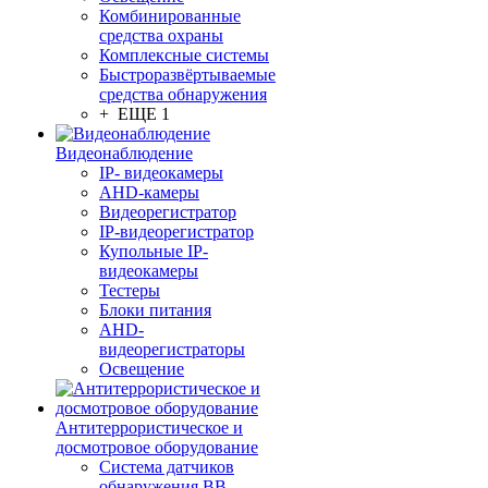
Комбинированные
средства охраны
Комплексные системы
Быстроразвёртываемые
средства обнаружения
+ ЕЩЕ 1
Видеонаблюдение
IP- видеокамеры
AHD-камеры
Видеорегистратор
IP-видеорегистратор
Купольные IP-
видеокамеры
Тестеры
Блоки питания
AHD-
видеорегистраторы
Освещение
Антитеррористическое и
досмотровое оборудование
Cистема датчиков
обнаружения ВВ