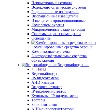
Периметральная охрана
Волоконно-оптические системы
Радиоволновые извещатели
Вибрационные извещатели
Извещатели проводноволновые
Комплексы охраны
Микроволновые радар-сенсоры
Системы охраны помещений
Освещение
Комбинированные средства охраны
Комплексные системы
Быстроразвёртываемые средства
обнаружения
Видеонаблюдение
Назад
Видеонаблюдение
IP- видеокамеры
AHD-камеры
Видеорегистратор
IP-видеорегистратор
Купольные IP-видеокамеры
Тестеры
Блоки питания
AHD-видеорегистраторы