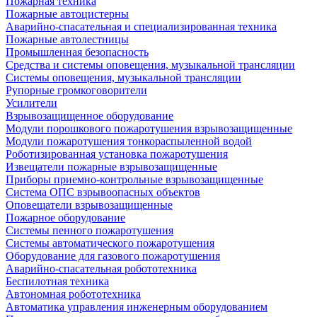
Пожарная техника
Пожарные автоцистерны
Аварийно-спасательная и специализированная техника
Пожарные автолестницы
Промышленная безопасность
Средства и системы оповещения, музыкальной трансляции
Системы оповещения, музыкальной трансляции
Рупорные громкоговорители
Усилители
Взрывозащищенное оборудование
Модули порошкового пожаротушения взрывозащищенные
Модули пожаротушения тонкораспыленной водой
Роботизированная установка пожаротушения
Извещатели пожарные взрывозащищенные
Приборы приемно-контрольные взрывозащищенные
Система ОПС взрывоопасных объектов
Оповещатели взрывозащищенные
Пожарное оборудование
Системы пенного пожаротушения
Системы автоматического пожаротушения
Оборудование для газового пожаротушения
Аварийно-спасательная робототехника
Беспилотная техника
Автономная робототехника
Автоматика управления инженерным оборудованием