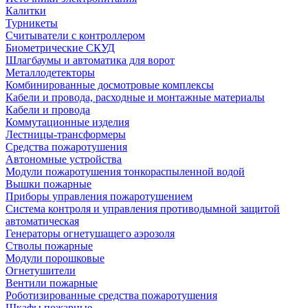
Калитки
Турникеты
Считыватели с контроллером
Биометрические СКУД
Шлагбаумы и автоматика для ворот
Металлодетекторы
Комбинированные досмотровые комплексы
Кабели и провода, расходные и монтажные материалы
Кабели и провода
Коммутационные изделия
Лестницы-трансформеры
Средства пожаротушения
Автономные устройства
Модули пожаротушения тонкораспыленной водой
Вышки пожарные
Приборы управления пожаротушением
Система контроля и управления противодымной защитой
автоматическая
Генераторы огнетушащего аэрозоля
Стволы пожарные
Модули порошковые
Огнетушители
Вентили пожарные
Роботизированные средства пожаротушения
Шкафы пожарные