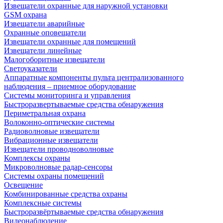
Извещатели охранные для наружной установки
GSM охрана
Извещатели аварийные
Охранные оповещатели
Извещатели охранные для помещений
Извещатели линейные
Малогоборитные извещатели
Светоуказатели
Аппаратные компоненты пульта централизованного
наблюдения – приемное оборудование
Системы мониторинга и управления
Быстроразвертываемые средства обнаружения
Периметральная охрана
Волоконно-оптические системы
Радиоволновые извещатели
Вибрационные извещатели
Извещатели проводноволновые
Комплексы охраны
Микроволновые радар-сенсоры
Системы охраны помещений
Освещение
Комбинированные средства охраны
Комплексные системы
Быстроразвёртываемые средства обнаружения
Видеонаблюдение