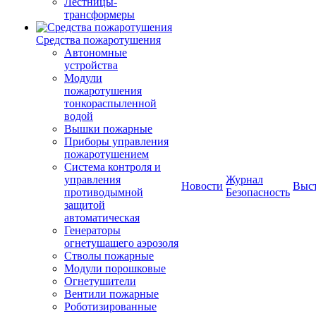
Лестницы-
трансформеры
Средства пожаротушения
Автономные
устройства
Модули
пожаротушения
тонкораспыленной
водой
Вышки пожарные
Приборы управления
пожаротушением
Система контроля и
управления
Журнал
Новости
Выс
противодымной
Безопасность
защитой
автоматическая
Генераторы
огнетушащего аэрозоля
Стволы пожарные
Модули порошковые
Огнетушители
Вентили пожарные
Роботизированные