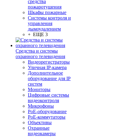
средства
пожаротушения
Шкафы пожарные
Системы контроля и
управления
дымоудалением
+ ЕЩЕ 3
Средства и системы
охранного телевидения
Видеорегистраторы
Уличная IP-камера
Дополнительное
оборудование для IP
систем
Мониторы
Цифровые системы
видеоконтроля
Микрофоны
PoE-оборудование
PoE-коммутаторы
Объективы
Охранные
видеокамеры