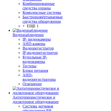
Комбинированные
средства охраны
Комплексные системы
Быстроразвёртываемые
средства обнаружения
+ ЕЩЕ 1
Видеонаблюдение
IP- видеокамеры
AHD-камеры
Видеорегистратор
IP-видеорегистратор
Купольные IP-
видеокамеры
Тестеры
Блоки питания
AHD-
видеорегистраторы
Освещение
Антитеррористическое и
досмотровое оборудование
Cистема датчиков
обнаружения ВВ