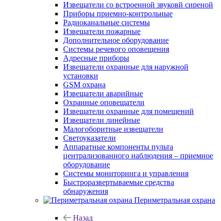
Извещатели со встроенной звуковй сиреной
Приборы приемно-контрольные
Радиоканальные системы
Извещатели пожарные
Дополнительное оборудование
Системы речевого оповещения
Адресные приборы
Извещатели охранные для наружной
установки
GSM охрана
Извещатели аварийные
Охранные оповещатели
Извещатели охранные для помещений
Извещатели линейные
Малогоборитные извещатели
Светоуказатели
Аппаратные компоненты пульта
централизованного наблюдения – приемное
оборудование
Системы мониторинга и управления
Быстроразвертываемые средства
обнаружения
Периметральная охрана
Назад