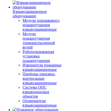
Взрывозащищенное
оборудование
Модули порошкового
пожаротушения
взрывозащищенные
Модули
пожаротушения
тонкораспыленной
водой
Роботизированная
установка
пожаротушения
Извещатели пожарные
взрывозащищенные
Приборы приемно-
контрольные
взрывозащищенные
Система ОПС
взрывоопасных
объектов
Оповещатели
взрывозащищенные