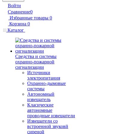
Войти
Сравнение
0
Избранные товары
0
Корзина
0
Каталог
Средства и системы
охранно-пожарной
сигнализации
Источники
электропитания
Охранно-дымовые
системы
Автономный
извещатель
Класические
автономные
проводные извещатели
Извещатели со
встроенной звуковй
сиреной