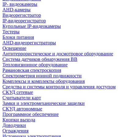
IP- видеокамеры
AHD-камеры
Видеорегистратор
IP-видеорегистратор
Купольные IP-видеокамеры
Тестеры
Блоки питания
AHD-видеорегистраторы
Освещение
Антитеррористическое и досмотровое оборудование
Cистема датчиков обнаружения ВВ
Тепловизионное оборудование
Рамановская спектроскопия
Спектрометрия ионной подвижности
Комплексы и комплекты оборудования
Средства и системы контроля и управления доступом
СКУД сетевые
Считыватели карт
Замки и электромеханические защелки
СКУД автономные
Программное обеспечение
Кнопки выхода
Доводчики
Ограждения
Источники электропитания