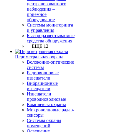
централизованного
наблюдения –
приемное
оборудование
Системы мониторинга
и управления
Быстроразвертываемые
средства обнаружения
+ ЕЩЕ 12
Периметральная охрана
Волоконно-оптические
системы
Радиоволновые
извещатели
Вибрационные
извещатели
Извещатели
проводноволновые
Комплексы охраны
Микроволновые радар-
сенсоры
Системы охраны
помещений
Освещение