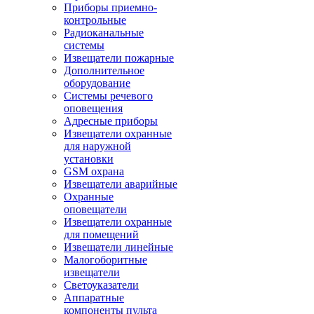
Приборы приемно-
контрольные
Радиоканальные
системы
Извещатели пожарные
Дополнительное
оборудование
Системы речевого
оповещения
Адресные приборы
Извещатели охранные
для наружной
установки
GSM охрана
Извещатели аварийные
Охранные
оповещатели
Извещатели охранные
для помещений
Извещатели линейные
Малогоборитные
извещатели
Светоуказатели
Аппаратные
компоненты пульта