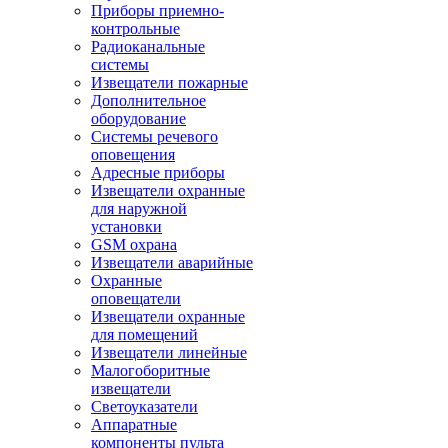
Приборы приемно-
контрольные
Радиоканальные
системы
Извещатели пожарные
Дополнительное
оборудование
Системы речевого
оповещения
Адресные приборы
Извещатели охранные
для наружной
установки
GSM охрана
Извещатели аварийные
Охранные
оповещатели
Извещатели охранные
для помещений
Извещатели линейные
Малогоборитные
извещатели
Светоуказатели
Аппаратные
компоненты пульта