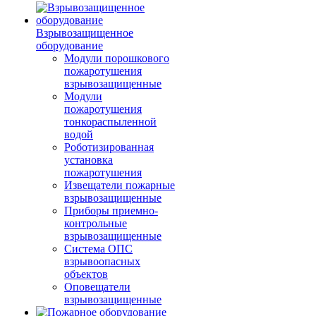
Взрывозащищенное
оборудование
Модули порошкового
пожаротушения
взрывозащищенные
Модули
пожаротушения
тонкораспыленной
водой
Роботизированная
установка
пожаротушения
Извещатели пожарные
взрывозащищенные
Приборы приемно-
контрольные
взрывозащищенные
Система ОПС
взрывоопасных
объектов
Оповещатели
взрывозащищенные