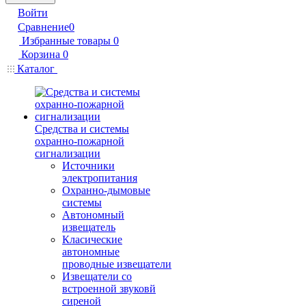
Войти
Сравнение
0
Избранные товары
0
Корзина
0
Каталог
Средства и системы
охранно-пожарной
сигнализации
Источники
электропитания
Охранно-дымовые
системы
Автономный
извещатель
Класические
автономные
проводные извещатели
Извещатели со
встроенной звуковй
сиреной