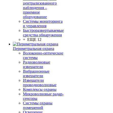
централизованного
наблюдения –
приемное
оборудование
Системы мониторинга
и управления
Быстроразвертываемые
средства обнаружения
+ ЕЩЕ 12
Периметральная охрана
Волоконно-оптические
системы
Радиоволновые
извещатели
Вибрационные
извещатели
Извещатели
проводноволновые
Комплексы охраны
Микроволновые радар-
сенсоры
Системы охраны
помещений
Освещение