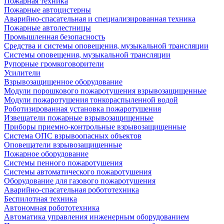
Пожарная техника
Пожарные автоцистерны
Аварийно-спасательная и специализированная техника
Пожарные автолестницы
Промышленная безопасность
Средства и системы оповещения, музыкальной трансляции
Системы оповещения, музыкальной трансляции
Рупорные громкоговорители
Усилители
Взрывозащищенное оборудование
Модули порошкового пожаротушения взрывозащищенные
Модули пожаротушения тонкораспыленной водой
Роботизированная установка пожаротушения
Извещатели пожарные взрывозащищенные
Приборы приемно-контрольные взрывозащищенные
Система ОПС взрывоопасных объектов
Оповещатели взрывозащищенные
Пожарное оборудование
Системы пенного пожаротушения
Системы автоматического пожаротушения
Оборудование для газового пожаротушения
Аварийно-спасательная робототехника
Беспилотная техника
Автономная робототехника
Автоматика управления инженерным оборудованием