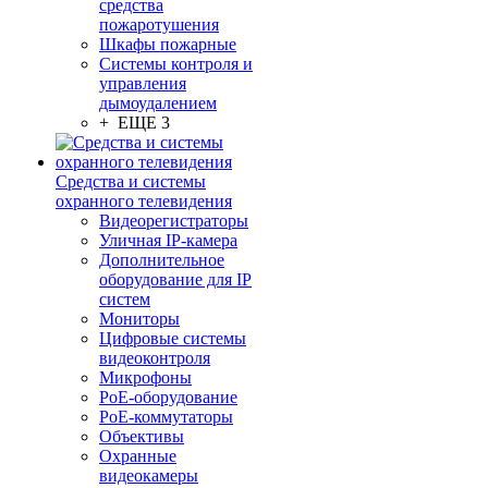
средства
пожаротушения
Шкафы пожарные
Системы контроля и
управления
дымоудалением
+ ЕЩЕ 3
Средства и системы
охранного телевидения
Видеорегистраторы
Уличная IP-камера
Дополнительное
оборудование для IP
систем
Мониторы
Цифровые системы
видеоконтроля
Микрофоны
PoE-оборудование
PoE-коммутаторы
Объективы
Охранные
видеокамеры