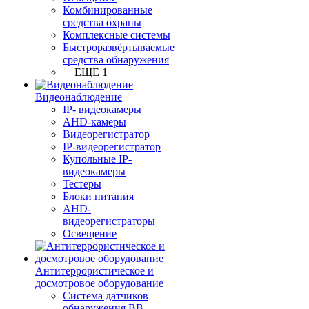
Комбинированные
средства охраны
Комплексные системы
Быстроразвёртываемые
средства обнаружения
+ ЕЩЕ 1
Видеонаблюдение
IP- видеокамеры
AHD-камеры
Видеорегистратор
IP-видеорегистратор
Купольные IP-
видеокамеры
Тестеры
Блоки питания
AHD-
видеорегистраторы
Освещение
Антитеррористическое и
досмотровое оборудование
Cистема датчиков
обнаружения ВВ