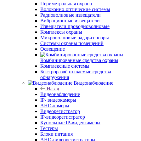
Периметральная охрана
Волоконно-оптические системы
Радиоволновые извещатели
Вибрационные извещатели
Извещатели проводноволновые
Комплексы охраны
Микроволновые радар-сенсоры
Системы охраны помещений
Освещение
Комбинированные средства охраны
Комплексные системы
Быстроразвёртываемые средства
обнаружения
Видеонаблюдение
Назад
Видеонаблюдение
IP- видеокамеры
AHD-камеры
Видеорегистратор
IP-видеорегистратор
Купольные IP-видеокамеры
Тестеры
Блоки питания
AHD-видеорегистраторы