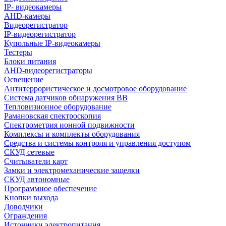
IP- видеокамеры
AHD-камеры
Видеорегистратор
IP-видеорегистратор
Купольные IP-видеокамеры
Тестеры
Блоки питания
AHD-видеорегистраторы
Освещение
Антитеррористическое и досмотровое оборудование
Cистема датчиков обнаружения ВВ
Тепловизионное оборудование
Рамановская спектроскопия
Спектрометрия ионной подвижности
Комплексы и комплекты оборудования
Средства и системы контроля и управления доступом
СКУД сетевые
Считыватели карт
Замки и электромеханические защелки
СКУД автономные
Программное обеспечение
Кнопки выхода
Доводчики
Ограждения
Источники электропитания