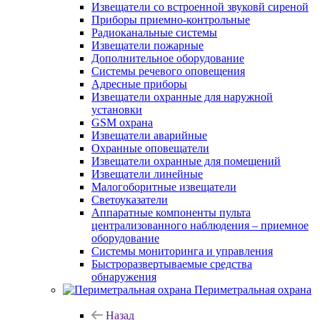
Извещатели со встроенной звуковй сиреной
Приборы приемно-контрольные
Радиоканальные системы
Извещатели пожарные
Дополнительное оборудование
Системы речевого оповещения
Адресные приборы
Извещатели охранные для наружной
установки
GSM охрана
Извещатели аварийные
Охранные оповещатели
Извещатели охранные для помещений
Извещатели линейные
Малогоборитные извещатели
Светоуказатели
Аппаратные компоненты пульта
централизованного наблюдения – приемное
оборудование
Системы мониторинга и управления
Быстроразвертываемые средства
обнаружения
Периметральная охрана
Назад