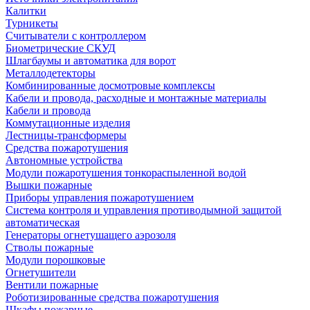
Калитки
Турникеты
Считыватели с контроллером
Биометрические СКУД
Шлагбаумы и автоматика для ворот
Металлодетекторы
Комбинированные досмотровые комплексы
Кабели и провода, расходные и монтажные материалы
Кабели и провода
Коммутационные изделия
Лестницы-трансформеры
Средства пожаротушения
Автономные устройства
Модули пожаротушения тонкораспыленной водой
Вышки пожарные
Приборы управления пожаротушением
Система контроля и управления противодымной защитой
автоматическая
Генераторы огнетушащего аэрозоля
Стволы пожарные
Модули порошковые
Огнетушители
Вентили пожарные
Роботизированные средства пожаротушения
Шкафы пожарные