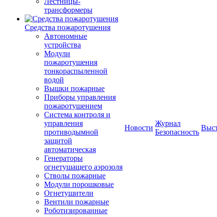
Лестницы-
трансформеры
Средства пожаротушения
Автономные
устройства
Модули
пожаротушения
тонкораспыленной
водой
Вышки пожарные
Приборы управления
пожаротушением
Система контроля и
управления
Журнал
Новости
Выс
противодымной
Безопасность
защитой
автоматическая
Генераторы
огнетушащего аэрозоля
Стволы пожарные
Модули порошковые
Огнетушители
Вентили пожарные
Роботизированные