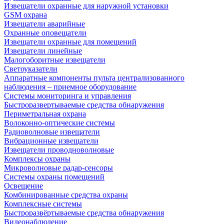
Извещатели охранные для наружной установки
GSM охрана
Извещатели аварийные
Охранные оповещатели
Извещатели охранные для помещений
Извещатели линейные
Малогоборитные извещатели
Светоуказатели
Аппаратные компоненты пульта централизованного
наблюдения – приемное оборудование
Системы мониторинга и управления
Быстроразвертываемые средства обнаружения
Периметральная охрана
Волоконно-оптические системы
Радиоволновые извещатели
Вибрационные извещатели
Извещатели проводноволновые
Комплексы охраны
Микроволновые радар-сенсоры
Системы охраны помещений
Освещение
Комбинированные средства охраны
Комплексные системы
Быстроразвёртываемые средства обнаружения
Видеонаблюдение