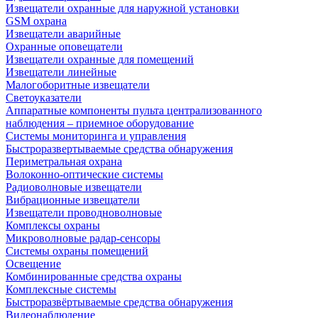
Извещатели охранные для наружной установки
GSM охрана
Извещатели аварийные
Охранные оповещатели
Извещатели охранные для помещений
Извещатели линейные
Малогоборитные извещатели
Светоуказатели
Аппаратные компоненты пульта централизованного
наблюдения – приемное оборудование
Системы мониторинга и управления
Быстроразвертываемые средства обнаружения
Периметральная охрана
Волоконно-оптические системы
Радиоволновые извещатели
Вибрационные извещатели
Извещатели проводноволновые
Комплексы охраны
Микроволновые радар-сенсоры
Системы охраны помещений
Освещение
Комбинированные средства охраны
Комплексные системы
Быстроразвёртываемые средства обнаружения
Видеонаблюдение