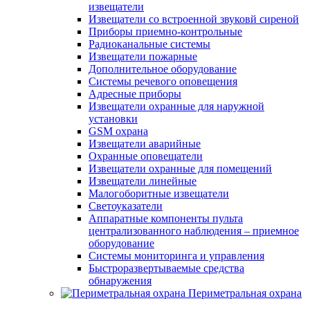
извещатели
Извещатели со встроенной звуковй сиреной
Приборы приемно-контрольные
Радиоканальные системы
Извещатели пожарные
Дополнительное оборудование
Системы речевого оповещения
Адресные приборы
Извещатели охранные для наружной
установки
GSM охрана
Извещатели аварийные
Охранные оповещатели
Извещатели охранные для помещений
Извещатели линейные
Малогоборитные извещатели
Светоуказатели
Аппаратные компоненты пульта
централизованного наблюдения – приемное
оборудование
Системы мониторинга и управления
Быстроразвертываемые средства
обнаружения
Периметральная охрана