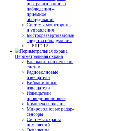
централизованного
наблюдения –
приемное
оборудование
Системы мониторинга
и управления
Быстроразвертываемые
средства обнаружения
+ ЕЩЕ 12
Периметральная охрана
Волоконно-оптические
системы
Радиоволновые
извещатели
Вибрационные
извещатели
Извещатели
проводноволновые
Комплексы охраны
Микроволновые радар-
сенсоры
Системы охраны
помещений
Освещение