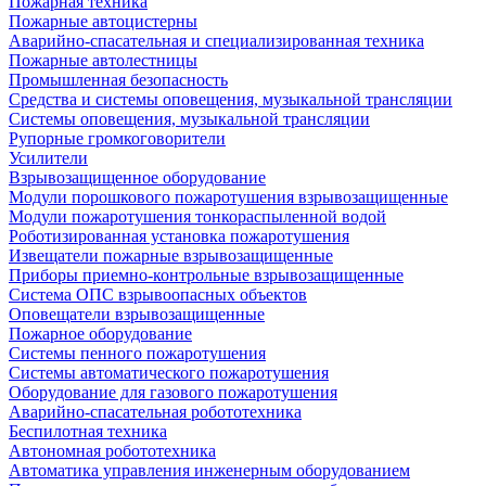
Пожарная техника
Пожарные автоцистерны
Аварийно-спасательная и специализированная техника
Пожарные автолестницы
Промышленная безопасность
Средства и системы оповещения, музыкальной трансляции
Системы оповещения, музыкальной трансляции
Рупорные громкоговорители
Усилители
Взрывозащищенное оборудование
Модули порошкового пожаротушения взрывозащищенные
Модули пожаротушения тонкораспыленной водой
Роботизированная установка пожаротушения
Извещатели пожарные взрывозащищенные
Приборы приемно-контрольные взрывозащищенные
Система ОПС взрывоопасных объектов
Оповещатели взрывозащищенные
Пожарное оборудование
Системы пенного пожаротушения
Системы автоматического пожаротушения
Оборудование для газового пожаротушения
Аварийно-спасательная робототехника
Беспилотная техника
Автономная робототехника
Автоматика управления инженерным оборудованием