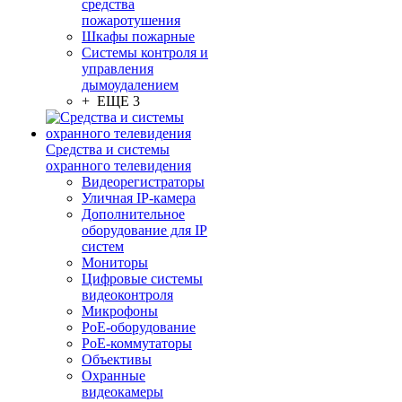
средства
пожаротушения
Шкафы пожарные
Системы контроля и
управления
дымоудалением
+ ЕЩЕ 3
Средства и системы
охранного телевидения
Видеорегистраторы
Уличная IP-камера
Дополнительное
оборудование для IP
систем
Мониторы
Цифровые системы
видеоконтроля
Микрофоны
PoE-оборудование
PoE-коммутаторы
Объективы
Охранные
видеокамеры