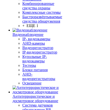
Комбинированные
средства охраны
Комплексные системы
Быстроразвёртываемые
средства обнаружения
+ ЕЩЕ 1
Видеонаблюдение
IP- видеокамеры
AHD-камеры
Видеорегистратор
IP-видеорегистратор
Купольные IP-
видеокамеры
Тестеры
Блоки питания
AHD-
видеорегистраторы
Освещение
Антитеррористическое и
досмотровое оборудование
Cистема датчиков
обнаружения ВВ