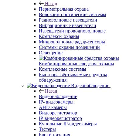
Назад
Периметральная охрана
Волоконно-оптические системы
Радиоволновые извещатели
Вибрационные извещатели
Извещатели проводноволновые
Комплексы охраны
Микроволновые радар-сенсоры
Системы охраны помещений
Освещение
Комбинированные средства охраны
Комплексные системы
Быстроразвёртываемые средства
обнаружения
Видеонаблюдение
Назад
Видеонаблюдение
IP- видеокамеры
AHD-камеры
Видеорегистратор
IP-видеорегистратор
Купольные IP-видеокамеры
Тестеры
Блоки питания