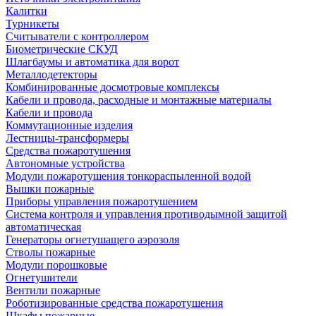
Калитки
Турникеты
Считыватели с контроллером
Биометрические СКУД
Шлагбаумы и автоматика для ворот
Металлодетекторы
Комбинированные досмотровые комплексы
Кабели и провода, расходные и монтажные материалы
Кабели и провода
Коммутационные изделия
Лестницы-трансформеры
Средства пожаротушения
Автономные устройства
Модули пожаротушения тонкораспыленной водой
Вышки пожарные
Приборы управления пожаротушением
Система контроля и управления противодымной защитой
автоматическая
Генераторы огнетушащего аэрозоля
Стволы пожарные
Модули порошковые
Огнетушители
Вентили пожарные
Роботизированные средства пожаротушения
Шкафы пожарные