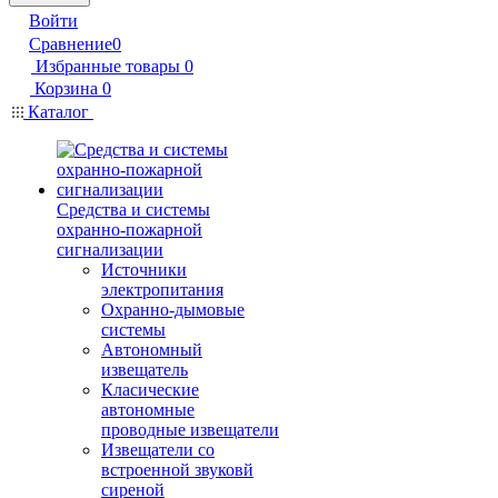
Войти
Сравнение
0
Избранные товары
0
Корзина
0
Каталог
Средства и системы
охранно-пожарной
сигнализации
Источники
электропитания
Охранно-дымовые
системы
Автономный
извещатель
Класические
автономные
проводные извещатели
Извещатели со
встроенной звуковй
сиреной