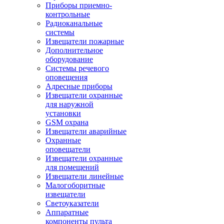
Приборы приемно-
контрольные
Радиоканальные
системы
Извещатели пожарные
Дополнительное
оборудование
Системы речевого
оповещения
Адресные приборы
Извещатели охранные
для наружной
установки
GSM охрана
Извещатели аварийные
Охранные
оповещатели
Извещатели охранные
для помещений
Извещатели линейные
Малогоборитные
извещатели
Светоуказатели
Аппаратные
компоненты пульта