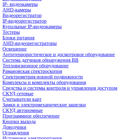
IP- видеокамеры
AHD-камеры
Видеорегистратор
IP-видеорегистратор
Купольные IP-видеокамеры
Тестеры
Блоки питания
AHD-видеорегистраторы
Освещение
Антитеррористическое и досмотровое оборудование
Cистема датчиков обнаружения ВВ
Тепловизионное оборудование
Рамановская спектроскопия
Спектрометрия ионной подвижности
Комплексы и комплекты оборудования
Средства и системы контроля и управления доступом
СКУД сетевые
Считыватели карт
Замки и электромеханические защелки
СКУД автономные
Программное обеспечение
Кнопки выхода
Доводчики
Ограждения
Источники электропитания