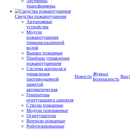
Лестницы-
трансформеры
Средства пожаротушения
Автономные
устройства
Модули
пожаротушения
тонкораспыленной
водой
Вышки пожарные
Приборы управления
пожаротушением
Система контроля и
управления
Журнал
Новости
Выс
противодымной
Безопасность
защитой
автоматическая
Генераторы
огнетушащего аэрозоля
Стволы пожарные
Модули порошковые
Огнетушители
Вентили пожарные
Роботизированные