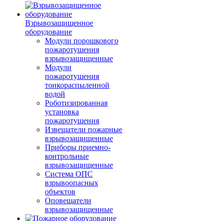
Взрывозащищенное
оборудование
Модули порошкового
пожаротушения
взрывозащищенные
Модули
пожаротушения
тонкораспыленной
водой
Роботизированная
установка
пожаротушения
Извещатели пожарные
взрывозащищенные
Приборы приемно-
контрольные
взрывозащищенные
Система ОПС
взрывоопасных
объектов
Оповещатели
взрывозащищенные