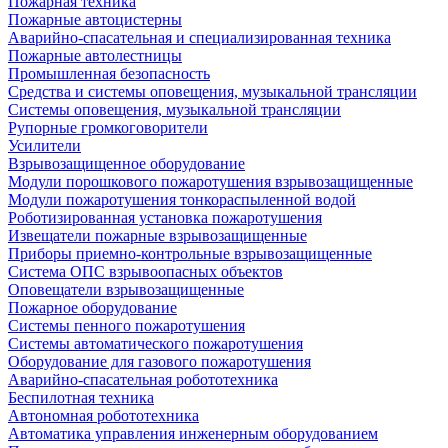
Пожарная техника
Пожарные автоцистерны
Аварийно-спасательная и специализированная техника
Пожарные автолестницы
Промышленная безопасность
Средства и системы оповещения, музыкальной трансляции
Системы оповещения, музыкальной трансляции
Рупорные громкоговорители
Усилители
Взрывозащищенное оборудование
Модули порошкового пожаротушения взрывозащищенные
Модули пожаротушения тонкораспыленной водой
Роботизированная установка пожаротушения
Извещатели пожарные взрывозащищенные
Приборы приемно-контрольные взрывозащищенные
Система ОПС взрывоопасных объектов
Оповещатели взрывозащищенные
Пожарное оборудование
Системы пенного пожаротушения
Системы автоматического пожаротушения
Оборудование для газового пожаротушения
Аварийно-спасательная робототехника
Беспилотная техника
Автономная робототехника
Автоматика управления инженерным оборудованием