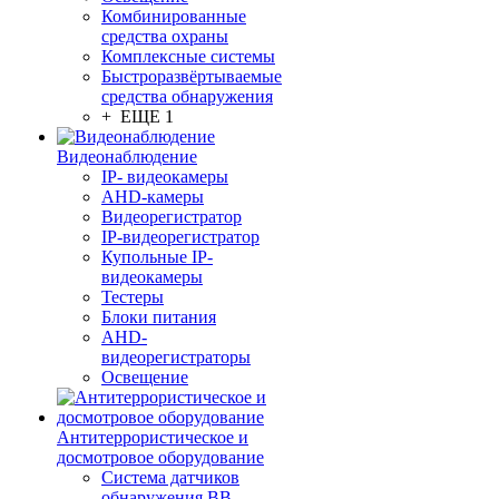
Комбинированные
средства охраны
Комплексные системы
Быстроразвёртываемые
средства обнаружения
+ ЕЩЕ 1
Видеонаблюдение
IP- видеокамеры
AHD-камеры
Видеорегистратор
IP-видеорегистратор
Купольные IP-
видеокамеры
Тестеры
Блоки питания
AHD-
видеорегистраторы
Освещение
Антитеррористическое и
досмотровое оборудование
Cистема датчиков
обнаружения ВВ