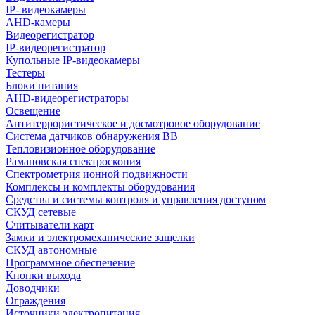
IP- видеокамеры
AHD-камеры
Видеорегистратор
IP-видеорегистратор
Купольные IP-видеокамеры
Тестеры
Блоки питания
AHD-видеорегистраторы
Освещение
Антитеррористическое и досмотровое оборудование
Cистема датчиков обнаружения ВВ
Тепловизионное оборудование
Рамановская спектроскопия
Спектрометрия ионной подвижности
Комплексы и комплекты оборудования
Средства и системы контроля и управления доступом
СКУД сетевые
Считыватели карт
Замки и электромеханические защелки
СКУД автономные
Программное обеспечение
Кнопки выхода
Доводчики
Ограждения
Источники электропитания