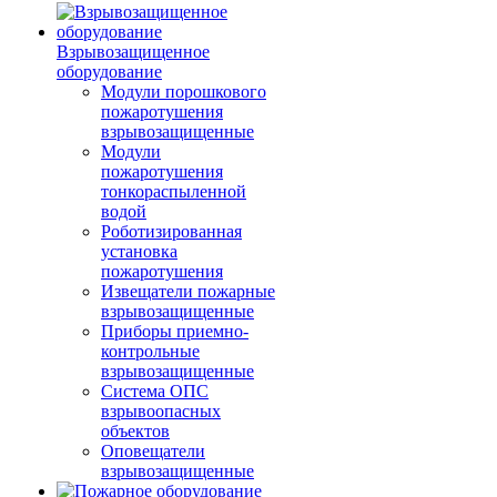
Взрывозащищенное
оборудование
Модули порошкового
пожаротушения
взрывозащищенные
Модули
пожаротушения
тонкораспыленной
водой
Роботизированная
установка
пожаротушения
Извещатели пожарные
взрывозащищенные
Приборы приемно-
контрольные
взрывозащищенные
Система ОПС
взрывоопасных
объектов
Оповещатели
взрывозащищенные