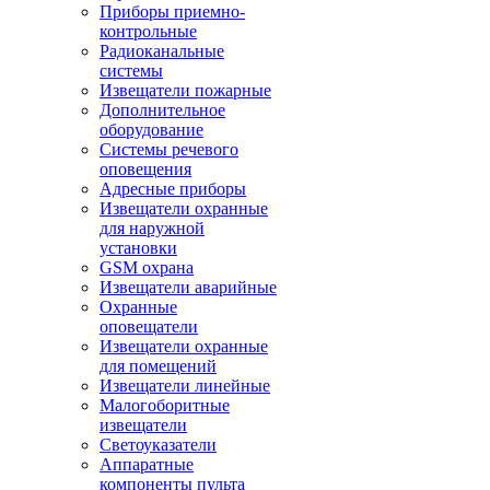
Приборы приемно-
контрольные
Радиоканальные
системы
Извещатели пожарные
Дополнительное
оборудование
Системы речевого
оповещения
Адресные приборы
Извещатели охранные
для наружной
установки
GSM охрана
Извещатели аварийные
Охранные
оповещатели
Извещатели охранные
для помещений
Извещатели линейные
Малогоборитные
извещатели
Светоуказатели
Аппаратные
компоненты пульта