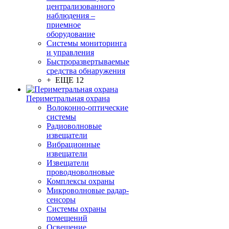
централизованного
наблюдения –
приемное
оборудование
Системы мониторинга
и управления
Быстроразвертываемые
средства обнаружения
+ ЕЩЕ 12
Периметральная охрана
Волоконно-оптические
системы
Радиоволновые
извещатели
Вибрационные
извещатели
Извещатели
проводноволновые
Комплексы охраны
Микроволновые радар-
сенсоры
Системы охраны
помещений
Освещение