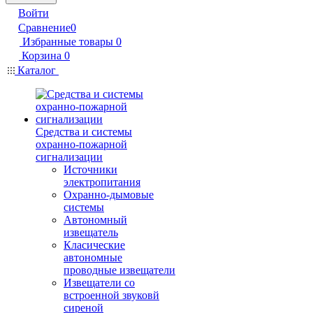
Войти
Сравнение
0
Избранные товары
0
Корзина
0
Каталог
Средства и системы
охранно-пожарной
сигнализации
Источники
электропитания
Охранно-дымовые
системы
Автономный
извещатель
Класические
автономные
проводные извещатели
Извещатели со
встроенной звуковй
сиреной