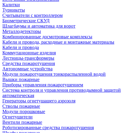
Калитки
Турникеты
Считыватели с контроллером
Биометрические СКУД
Шлагбаумы и автоматика для ворот
Металлодетекторы
Комбинированные досмотровые комплексы
Кабели и провода, расходные и монтажные материалы
Кабели и провода
Коммутационные изделия
Лестницы-трансформеры
Средства пожаротушения
Автономные устройства
Модули пожаротушения тонкораспыленной водой
Вышки пожарные
Приборы управления пожаротушением
Система контроля и управления противодымной защитой
автоматическая
Генераторы огнетушащего аэрозоля
Стволы пожарные
Модули порошковые
Огнетушители
Вентили пожарные
Роботизированные средства пожаротушения
Шкафы пожарные