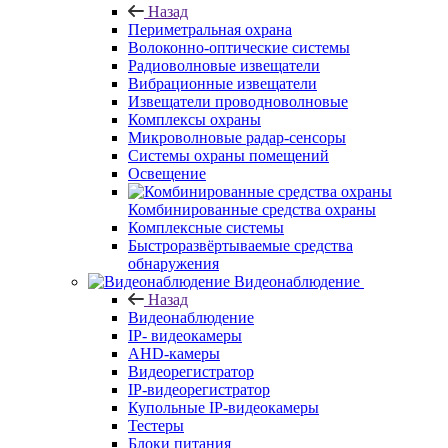
Назад
Периметральная охрана
Волоконно-оптические системы
Радиоволновые извещатели
Вибрационные извещатели
Извещатели проводноволновые
Комплексы охраны
Микроволновые радар-сенсоры
Системы охраны помещений
Освещение
Комбинированные средства охраны
Комплексные системы
Быстроразвёртываемые средства
обнаружения
Видеонаблюдение
Назад
Видеонаблюдение
IP- видеокамеры
AHD-камеры
Видеорегистратор
IP-видеорегистратор
Купольные IP-видеокамеры
Тестеры
Блоки питания