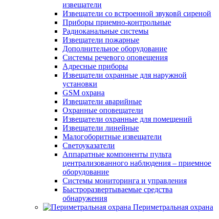
извещатели
Извещатели со встроенной звуковй сиреной
Приборы приемно-контрольные
Радиоканальные системы
Извещатели пожарные
Дополнительное оборудование
Системы речевого оповещения
Адресные приборы
Извещатели охранные для наружной
установки
GSM охрана
Извещатели аварийные
Охранные оповещатели
Извещатели охранные для помещений
Извещатели линейные
Малогоборитные извещатели
Светоуказатели
Аппаратные компоненты пульта
централизованного наблюдения – приемное
оборудование
Системы мониторинга и управления
Быстроразвертываемые средства
обнаружения
Периметральная охрана