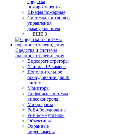
средства
пожаротушения
Шкафы пожарные
Системы контроля и
управления
дымоудалением
+ ЕЩЕ 3
Средства и системы
охранного телевидения
Видеорегистраторы
Уличная IP-камера
Дополнительное
оборудование для IP
систем
Мониторы
Цифровые системы
видеоконтроля
Микрофоны
PoE-оборудование
PoE-коммутаторы
Объективы
Охранные
видеокамеры