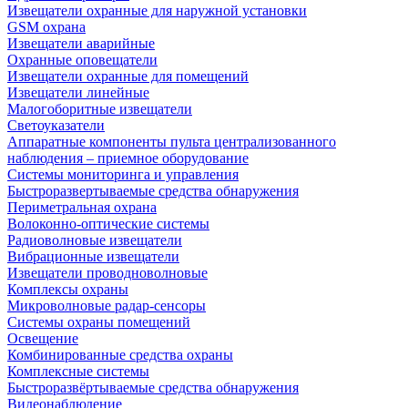
Извещатели охранные для наружной установки
GSM охрана
Извещатели аварийные
Охранные оповещатели
Извещатели охранные для помещений
Извещатели линейные
Малогоборитные извещатели
Светоуказатели
Аппаратные компоненты пульта централизованного
наблюдения – приемное оборудование
Системы мониторинга и управления
Быстроразвертываемые средства обнаружения
Периметральная охрана
Волоконно-оптические системы
Радиоволновые извещатели
Вибрационные извещатели
Извещатели проводноволновые
Комплексы охраны
Микроволновые радар-сенсоры
Системы охраны помещений
Освещение
Комбинированные средства охраны
Комплексные системы
Быстроразвёртываемые средства обнаружения
Видеонаблюдение