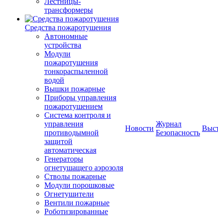
Лестницы-
трансформеры
Средства пожаротушения
Автономные
устройства
Модули
пожаротушения
тонкораспыленной
водой
Вышки пожарные
Приборы управления
пожаротушением
Система контроля и
управления
Журнал
Новости
Выс
противодымной
Безопасность
защитой
автоматическая
Генераторы
огнетушащего аэрозоля
Стволы пожарные
Модули порошковые
Огнетушители
Вентили пожарные
Роботизированные