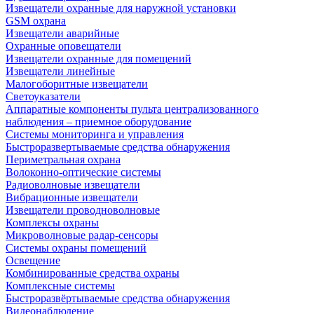
Извещатели охранные для наружной установки
GSM охрана
Извещатели аварийные
Охранные оповещатели
Извещатели охранные для помещений
Извещатели линейные
Малогоборитные извещатели
Светоуказатели
Аппаратные компоненты пульта централизованного
наблюдения – приемное оборудование
Системы мониторинга и управления
Быстроразвертываемые средства обнаружения
Периметральная охрана
Волоконно-оптические системы
Радиоволновые извещатели
Вибрационные извещатели
Извещатели проводноволновые
Комплексы охраны
Микроволновые радар-сенсоры
Системы охраны помещений
Освещение
Комбинированные средства охраны
Комплексные системы
Быстроразвёртываемые средства обнаружения
Видеонаблюдение