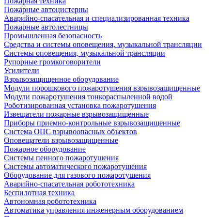
Пожарная техника
Пожарные автоцистерны
Аварийно-спасательная и специализированная техника
Пожарные автолестницы
Промышленная безопасность
Средства и системы оповещения, музыкальной трансляции
Системы оповещения, музыкальной трансляции
Рупорные громкоговорители
Усилители
Взрывозащищенное оборудование
Модули порошкового пожаротушения взрывозащищенные
Модули пожаротушения тонкораспыленной водой
Роботизированная установка пожаротушения
Извещатели пожарные взрывозащищенные
Приборы приемно-контрольные взрывозащищенные
Система ОПС взрывоопасных объектов
Оповещатели взрывозащищенные
Пожарное оборудование
Системы пенного пожаротушения
Системы автоматического пожаротушения
Оборудование для газового пожаротушения
Аварийно-спасательная робототехника
Беспилотная техника
Автономная робототехника
Автоматика управления инженерным оборудованием