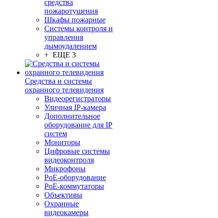
средства
пожаротушения
Шкафы пожарные
Системы контроля и
управления
дымоудалением
+ ЕЩЕ 3
Средства и системы
охранного телевидения
Видеорегистраторы
Уличная IP-камера
Дополнительное
оборудование для IP
систем
Мониторы
Цифровые системы
видеоконтроля
Микрофоны
PoE-оборудование
PoE-коммутаторы
Объективы
Охранные
видеокамеры