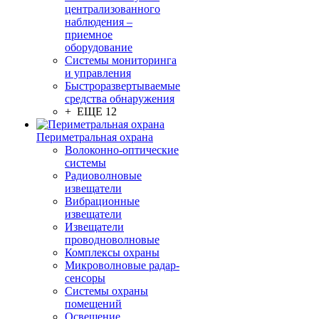
централизованного
наблюдения –
приемное
оборудование
Системы мониторинга
и управления
Быстроразвертываемые
средства обнаружения
+ ЕЩЕ 12
Периметральная охрана
Волоконно-оптические
системы
Радиоволновые
извещатели
Вибрационные
извещатели
Извещатели
проводноволновые
Комплексы охраны
Микроволновые радар-
сенсоры
Системы охраны
помещений
Освещение