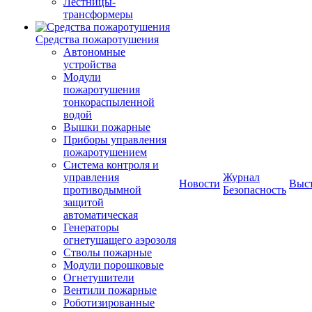
Лестницы-
трансформеры
Средства пожаротушения
Автономные
устройства
Модули
пожаротушения
тонкораспыленной
водой
Вышки пожарные
Приборы управления
пожаротушением
Система контроля и
управления
Журнал
Новости
Выс
противодымной
Безопасность
защитой
автоматическая
Генераторы
огнетушащего аэрозоля
Стволы пожарные
Модули порошковые
Огнетушители
Вентили пожарные
Роботизированные