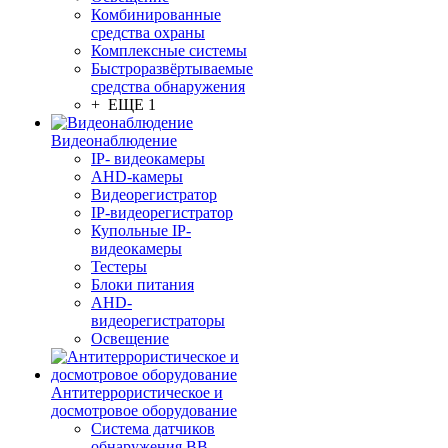
Комбинированные
средства охраны
Комплексные системы
Быстроразвёртываемые
средства обнаружения
+ ЕЩЕ 1
Видеонаблюдение
IP- видеокамеры
AHD-камеры
Видеорегистратор
IP-видеорегистратор
Купольные IP-
видеокамеры
Тестеры
Блоки питания
AHD-
видеорегистраторы
Освещение
Антитеррористическое и
досмотровое оборудование
Cистема датчиков
обнаружения ВВ