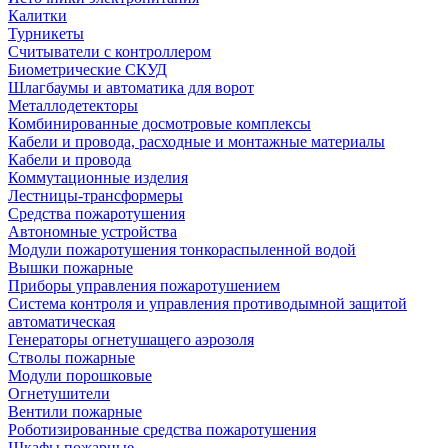
Калитки
Турникеты
Считыватели с контроллером
Биометрические СКУД
Шлагбаумы и автоматика для ворот
Металлодетекторы
Комбинированные досмотровые комплексы
Кабели и провода, расходные и монтажные материалы
Кабели и провода
Коммутационные изделия
Лестницы-трансформеры
Средства пожаротушения
Автономные устройства
Модули пожаротушения тонкораспыленной водой
Вышки пожарные
Приборы управления пожаротушением
Система контроля и управления противодымной защитой
автоматическая
Генераторы огнетушащего аэрозоля
Стволы пожарные
Модули порошковые
Огнетушители
Вентили пожарные
Роботизированные средства пожаротушения
Шкафы пожарные