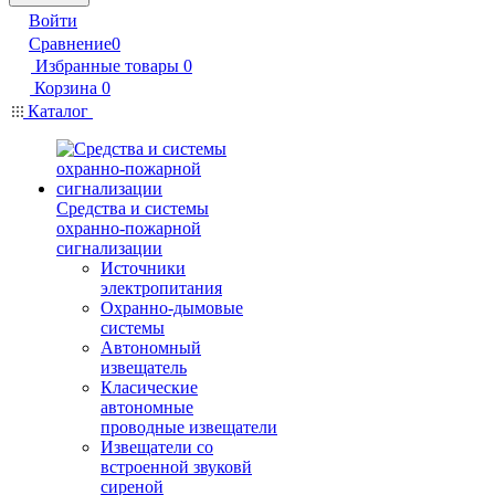
Войти
Сравнение
0
Избранные товары
0
Корзина
0
Каталог
Средства и системы
охранно-пожарной
сигнализации
Источники
электропитания
Охранно-дымовые
системы
Автономный
извещатель
Класические
автономные
проводные извещатели
Извещатели со
встроенной звуковй
сиреной