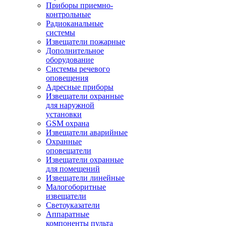
Приборы приемно-
контрольные
Радиоканальные
системы
Извещатели пожарные
Дополнительное
оборудование
Системы речевого
оповещения
Адресные приборы
Извещатели охранные
для наружной
установки
GSM охрана
Извещатели аварийные
Охранные
оповещатели
Извещатели охранные
для помещений
Извещатели линейные
Малогоборитные
извещатели
Светоуказатели
Аппаратные
компоненты пульта