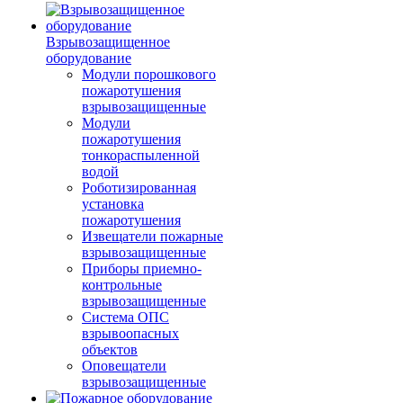
Взрывозащищенное
оборудование
Модули порошкового
пожаротушения
взрывозащищенные
Модули
пожаротушения
тонкораспыленной
водой
Роботизированная
установка
пожаротушения
Извещатели пожарные
взрывозащищенные
Приборы приемно-
контрольные
взрывозащищенные
Система ОПС
взрывоопасных
объектов
Оповещатели
взрывозащищенные