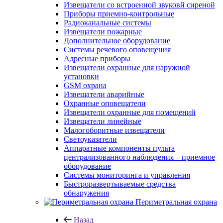
Извещатели со встроенной звуковй сиреной
Приборы приемно-контрольные
Радиоканальные системы
Извещатели пожарные
Дополнительное оборудование
Системы речевого оповещения
Адресные приборы
Извещатели охранные для наружной
установки
GSM охрана
Извещатели аварийные
Охранные оповещатели
Извещатели охранные для помещений
Извещатели линейные
Малогоборитные извещатели
Светоуказатели
Аппаратные компоненты пульта
централизованного наблюдения – приемное
оборудование
Системы мониторинга и управления
Быстроразвертываемые средства
обнаружения
Периметральная охрана
Назад