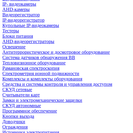
IP- видеокамеры
AHD-камеры
Видеорегистратор
IP-видеорегистратор
Купольные IP-видеокамеры
Тестеры
Блоки питания
AHD-видеорегистраторы
Освещение
Антитеррористическое и досмотровое оборудование
Cистема датчиков обнаружения ВВ
Тепловизионное оборудование
Рамановская спектроскопия
Спектрометрия ионной подвижности
Комплексы и комплекты оборудования
Средства и системы контроля и управления доступом
СКУД сетевые
Считыватели карт
Замки и электромеханические защелки
СКУД автономные
Программное обеспечение
Кнопки выхода
Доводчики
Ограждения
Источники электропитания