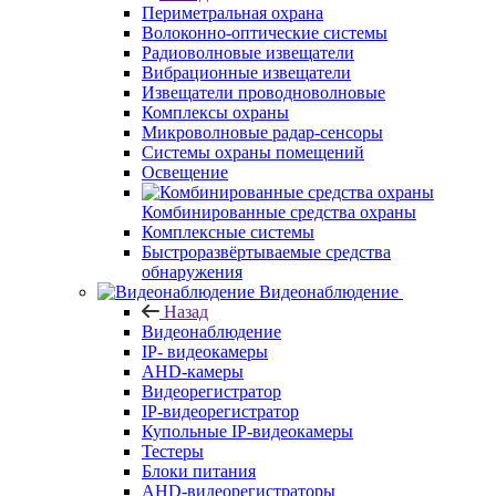
Периметральная охрана
Волоконно-оптические системы
Радиоволновые извещатели
Вибрационные извещатели
Извещатели проводноволновые
Комплексы охраны
Микроволновые радар-сенсоры
Системы охраны помещений
Освещение
Комбинированные средства охраны
Комплексные системы
Быстроразвёртываемые средства
обнаружения
Видеонаблюдение
Назад
Видеонаблюдение
IP- видеокамеры
AHD-камеры
Видеорегистратор
IP-видеорегистратор
Купольные IP-видеокамеры
Тестеры
Блоки питания
AHD-видеорегистраторы