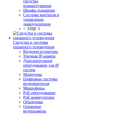
средства
пожаротушения
Шкафы пожарные
Системы контроля и
управления
дымоудалением
+ ЕЩЕ 3
Средства и системы
охранного телевидения
Видеорегистраторы
Уличная IP-камера
Дополнительное
оборудование для IP
систем
Мониторы
Цифровые системы
видеоконтроля
Микрофоны
PoE-оборудование
PoE-коммутаторы
Объективы
Охранные
видеокамеры