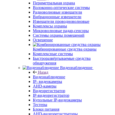
Периметральная охрана
Волоконно-оптические системы
Радиоволновые извещатели
Вибрационные извещатели
Извещатели проводноволновые
Комплексы охраны
Микроволновые радар-сенсоры
Системы охраны помещений
Освещение
Комбинированные средства охраны
Комплексные системы
Быстроразвёртываемые средства
обнаружения
Видеонаблюдение
Назад
Видеонаблюдение
IP- видеокамеры
AHD-камеры
Видеорегистратор
IP-видеорегистратор
Купольные IP-видеокамеры
Тестеры
Блоки питания
AHD-видеорегистраторы