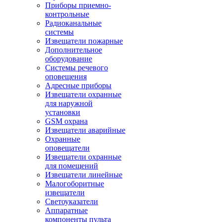
Приборы приемно-
контрольные
Радиоканальные
системы
Извещатели пожарные
Дополнительное
оборудование
Системы речевого
оповещения
Адресные приборы
Извещатели охранные
для наружной
установки
GSM охрана
Извещатели аварийные
Охранные
оповещатели
Извещатели охранные
для помещений
Извещатели линейные
Малогоборитные
извещатели
Светоуказатели
Аппаратные
компоненты пульта