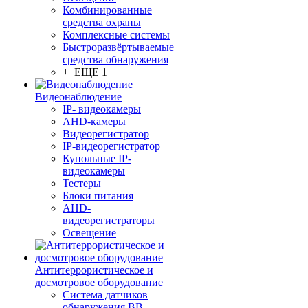
Комбинированные
средства охраны
Комплексные системы
Быстроразвёртываемые
средства обнаружения
+ ЕЩЕ 1
Видеонаблюдение
IP- видеокамеры
AHD-камеры
Видеорегистратор
IP-видеорегистратор
Купольные IP-
видеокамеры
Тестеры
Блоки питания
AHD-
видеорегистраторы
Освещение
Антитеррористическое и
досмотровое оборудование
Cистема датчиков
обнаружения ВВ