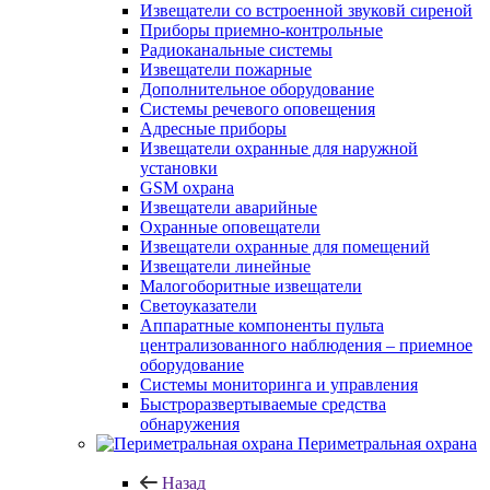
Извещатели со встроенной звуковй сиреной
Приборы приемно-контрольные
Радиоканальные системы
Извещатели пожарные
Дополнительное оборудование
Системы речевого оповещения
Адресные приборы
Извещатели охранные для наружной
установки
GSM охрана
Извещатели аварийные
Охранные оповещатели
Извещатели охранные для помещений
Извещатели линейные
Малогоборитные извещатели
Светоуказатели
Аппаратные компоненты пульта
централизованного наблюдения – приемное
оборудование
Системы мониторинга и управления
Быстроразвертываемые средства
обнаружения
Периметральная охрана
Назад