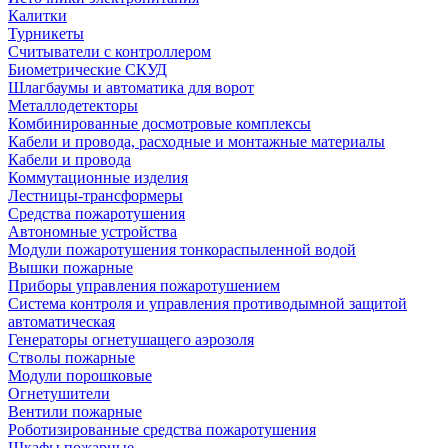
Калитки
Турникеты
Считыватели с контроллером
Биометрические СКУД
Шлагбаумы и автоматика для ворот
Металлодетекторы
Комбинированные досмотровые комплексы
Кабели и провода, расходные и монтажные материалы
Кабели и провода
Коммутационные изделия
Лестницы-трансформеры
Средства пожаротушения
Автономные устройства
Модули пожаротушения тонкораспыленной водой
Вышки пожарные
Приборы управления пожаротушением
Система контроля и управления противодымной защитой
автоматическая
Генераторы огнетушащего аэрозоля
Стволы пожарные
Модули порошковые
Огнетушители
Вентили пожарные
Роботизированные средства пожаротушения
Шкафы пожарные