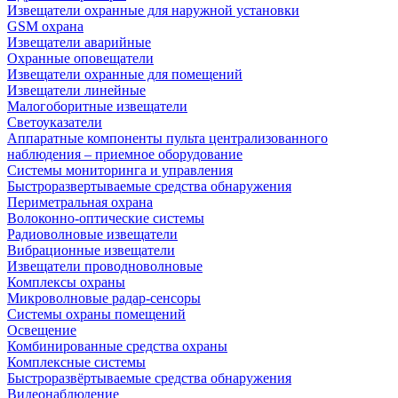
Извещатели охранные для наружной установки
GSM охрана
Извещатели аварийные
Охранные оповещатели
Извещатели охранные для помещений
Извещатели линейные
Малогоборитные извещатели
Светоуказатели
Аппаратные компоненты пульта централизованного
наблюдения – приемное оборудование
Системы мониторинга и управления
Быстроразвертываемые средства обнаружения
Периметральная охрана
Волоконно-оптические системы
Радиоволновые извещатели
Вибрационные извещатели
Извещатели проводноволновые
Комплексы охраны
Микроволновые радар-сенсоры
Системы охраны помещений
Освещение
Комбинированные средства охраны
Комплексные системы
Быстроразвёртываемые средства обнаружения
Видеонаблюдение