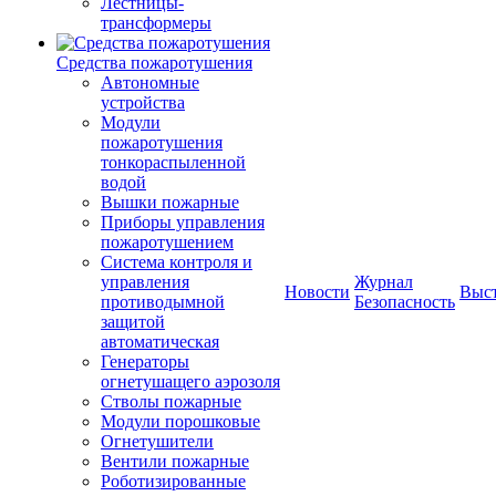
Лестницы-
трансформеры
Средства пожаротушения
Автономные
устройства
Модули
пожаротушения
тонкораспыленной
водой
Вышки пожарные
Приборы управления
пожаротушением
Система контроля и
управления
Журнал
Новости
Выс
противодымной
Безопасность
защитой
автоматическая
Генераторы
огнетушащего аэрозоля
Стволы пожарные
Модули порошковые
Огнетушители
Вентили пожарные
Роботизированные