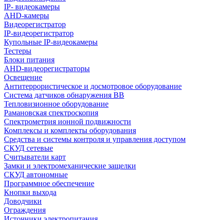
IP- видеокамеры
AHD-камеры
Видеорегистратор
IP-видеорегистратор
Купольные IP-видеокамеры
Тестеры
Блоки питания
AHD-видеорегистраторы
Освещение
Антитеррористическое и досмотровое оборудование
Cистема датчиков обнаружения ВВ
Тепловизионное оборудование
Рамановская спектроскопия
Спектрометрия ионной подвижности
Комплексы и комплекты оборудования
Средства и системы контроля и управления доступом
СКУД сетевые
Считыватели карт
Замки и электромеханические защелки
СКУД автономные
Программное обеспечение
Кнопки выхода
Доводчики
Ограждения
Источники электропитания