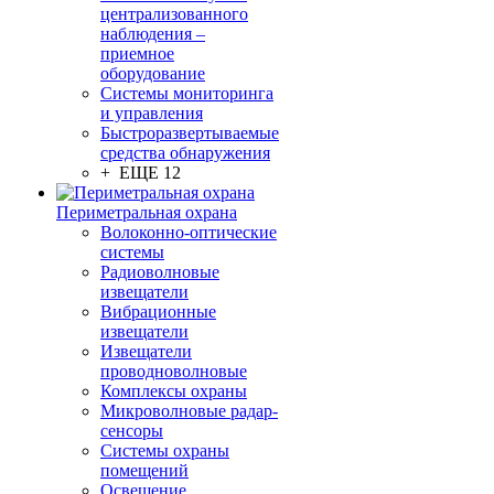
централизованного
наблюдения –
приемное
оборудование
Системы мониторинга
и управления
Быстроразвертываемые
средства обнаружения
+ ЕЩЕ 12
Периметральная охрана
Волоконно-оптические
системы
Радиоволновые
извещатели
Вибрационные
извещатели
Извещатели
проводноволновые
Комплексы охраны
Микроволновые радар-
сенсоры
Системы охраны
помещений
Освещение