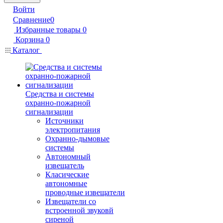
Войти
Сравнение
0
Избранные товары
0
Корзина
0
Каталог
Средства и системы
охранно-пожарной
сигнализации
Источники
электропитания
Охранно-дымовые
системы
Автономный
извещатель
Класические
автономные
проводные извещатели
Извещатели со
встроенной звуковй
сиреной