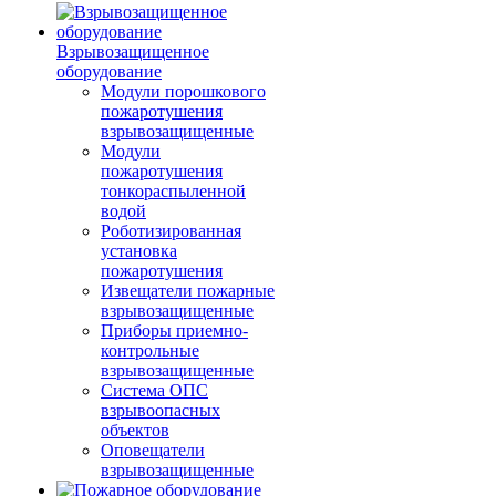
Взрывозащищенное
оборудование
Модули порошкового
пожаротушения
взрывозащищенные
Модули
пожаротушения
тонкораспыленной
водой
Роботизированная
установка
пожаротушения
Извещатели пожарные
взрывозащищенные
Приборы приемно-
контрольные
взрывозащищенные
Система ОПС
взрывоопасных
объектов
Оповещатели
взрывозащищенные