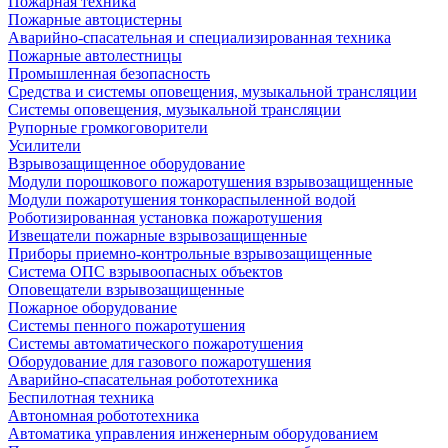
Пожарная техника
Пожарные автоцистерны
Аварийно-спасательная и специализированная техника
Пожарные автолестницы
Промышленная безопасность
Средства и системы оповещения, музыкальной трансляции
Системы оповещения, музыкальной трансляции
Рупорные громкоговорители
Усилители
Взрывозащищенное оборудование
Модули порошкового пожаротушения взрывозащищенные
Модули пожаротушения тонкораспыленной водой
Роботизированная установка пожаротушения
Извещатели пожарные взрывозащищенные
Приборы приемно-контрольные взрывозащищенные
Система ОПС взрывоопасных объектов
Оповещатели взрывозащищенные
Пожарное оборудование
Системы пенного пожаротушения
Системы автоматического пожаротушения
Оборудование для газового пожаротушения
Аварийно-спасательная робототехника
Беспилотная техника
Автономная робототехника
Автоматика управления инженерным оборудованием