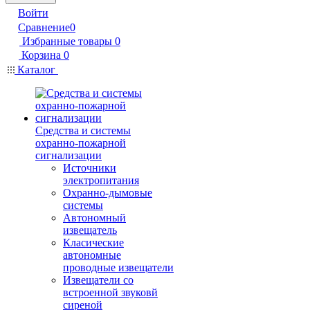
Войти
Сравнение
0
Избранные товары
0
Корзина
0
Каталог
Средства и системы
охранно-пожарной
сигнализации
Источники
электропитания
Охранно-дымовые
системы
Автономный
извещатель
Класические
автономные
проводные извещатели
Извещатели со
встроенной звуковй
сиреной