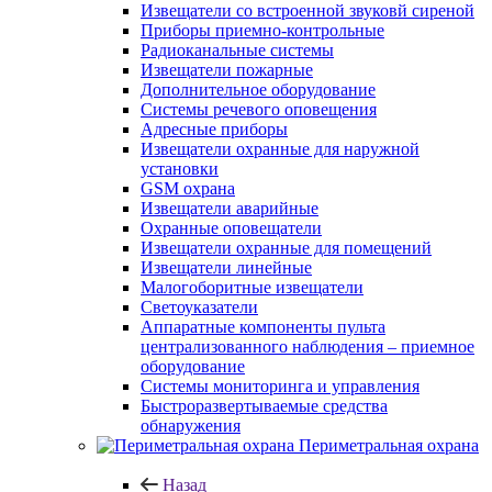
Извещатели со встроенной звуковй сиреной
Приборы приемно-контрольные
Радиоканальные системы
Извещатели пожарные
Дополнительное оборудование
Системы речевого оповещения
Адресные приборы
Извещатели охранные для наружной
установки
GSM охрана
Извещатели аварийные
Охранные оповещатели
Извещатели охранные для помещений
Извещатели линейные
Малогоборитные извещатели
Светоуказатели
Аппаратные компоненты пульта
централизованного наблюдения – приемное
оборудование
Системы мониторинга и управления
Быстроразвертываемые средства
обнаружения
Периметральная охрана
Назад