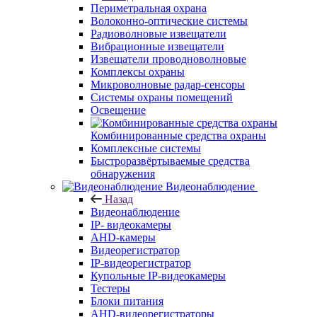
Периметральная охрана
Волоконно-оптические системы
Радиоволновые извещатели
Вибрационные извещатели
Извещатели проводноволновые
Комплексы охраны
Микроволновые радар-сенсоры
Системы охраны помещений
Освещение
Комбинированные средства охраны
Комплексные системы
Быстроразвёртываемые средства
обнаружения
Видеонаблюдение
Назад
Видеонаблюдение
IP- видеокамеры
AHD-камеры
Видеорегистратор
IP-видеорегистратор
Купольные IP-видеокамеры
Тестеры
Блоки питания
AHD-видеорегистраторы