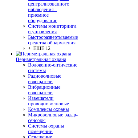
централизованного
наблюдения –
приемное
оборудование
Системы мониторинга
и управления
Быстроразвертываемые
средства обнаружения
+ ЕЩЕ 12
Периметральная охрана
Волоконно-оптические
системы
Радиоволновые
извещатели
Вибрационные
извещатели
Извещатели
проводноволновые
Комплексы охраны
Микроволновые радар-
сенсоры
Системы охраны
помещений
Освещение