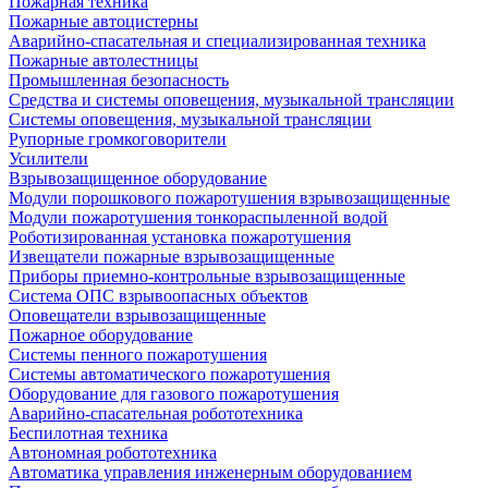
Пожарная техника
Пожарные автоцистерны
Аварийно-спасательная и специализированная техника
Пожарные автолестницы
Промышленная безопасность
Средства и системы оповещения, музыкальной трансляции
Системы оповещения, музыкальной трансляции
Рупорные громкоговорители
Усилители
Взрывозащищенное оборудование
Модули порошкового пожаротушения взрывозащищенные
Модули пожаротушения тонкораспыленной водой
Роботизированная установка пожаротушения
Извещатели пожарные взрывозащищенные
Приборы приемно-контрольные взрывозащищенные
Система ОПС взрывоопасных объектов
Оповещатели взрывозащищенные
Пожарное оборудование
Системы пенного пожаротушения
Системы автоматического пожаротушения
Оборудование для газового пожаротушения
Аварийно-спасательная робототехника
Беспилотная техника
Автономная робототехника
Автоматика управления инженерным оборудованием