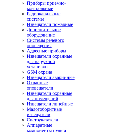
Приборы приемно-
контрольные
Радиоканальные
системы
Извещатели пожарные
Дополнительное
оборудование
Системы речевого
оповещения
Адресные приборы
Извещатели охранные
для наружной
установки
GSM охрана
Извещатели аварийные
Охранные
оповещатели
Извещатели охранные
для помещений
Извещатели линейные
Малогоборитные
извещатели
Светоуказатели
Аппаратные
компоненты пульта