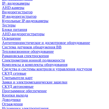
IP- видеокамеры
AHD-камеры
Видеорегистратор
IP-видеорегистратор
Купольные IP-видеокамеры
Тестеры
Блоки питания
AHD-видеорегистраторы
Освещение
Антитеррористическое и досмотровое оборудование
Cистема датчиков обнаружения ВВ
Тепловизионное оборудование
Рамановская спектроскопия
Спектрометрия ионной подвижности
Комплексы и комплекты оборудования
Средства и системы контроля и управления доступом
СКУД сетевые
Считыватели карт
Замки и электромеханические защелки
СКУД автономные
Программное обеспечение
Кнопки выхода
Доводчики
Ограждения
Источники электропитания