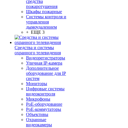
средства
пожаротушения
Шкафы пожарные
Системы контроля и
управления
дымоудалением
+ ЕЩЕ 3
Средства и системы
охранного телевидения
Видеорегистраторы
Уличная IP-камера
Дополнительное
оборудование для IP
систем
Мониторы
Цифровые системы
видеоконтроля
Микрофоны
PoE-оборудование
PoE-коммутаторы
Объективы
Охранные
видеокамеры