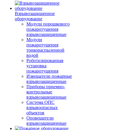
Взрывозащищенное
оборудование
Модули порошкового
пожаротушения
взрывозащищенные
Модули
пожаротушения
тонкораспыленной
водой
Роботизированная
установка
пожаротушения
Извещатели пожарные
взрывозащищенные
Приборы приемно-
контрольные
взрывозащищенные
Система ОПС
взрывоопасных
объектов
Оповещатели
взрывозащищенные