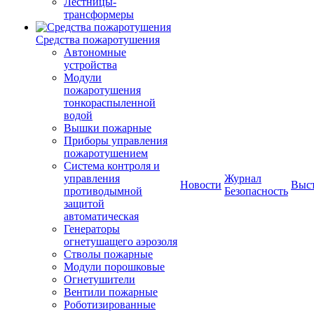
Лестницы-
трансформеры
Средства пожаротушения
Автономные
устройства
Модули
пожаротушения
тонкораспыленной
водой
Вышки пожарные
Приборы управления
пожаротушением
Система контроля и
управления
Журнал
Новости
Выс
противодымной
Безопасность
защитой
автоматическая
Генераторы
огнетушащего аэрозоля
Стволы пожарные
Модули порошковые
Огнетушители
Вентили пожарные
Роботизированные