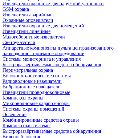
Извещатели охранные для наружной установки
GSM охрана
Извещатели аварийные
Охранные оповещатели
Извещатели охранные для помещений
Извещатели линейные
Малогоборитные извещатели
Светоуказатели
Аппаратные компоненты пульта централизованного
наблюдения – приемное оборудование
Системы мониторинга и управления
Быстроразвертываемые средства обнаружения
Периметральная охрана
Волоконно-оптические системы
Радиоволновые извещатели
Вибрационные извещатели
Извещатели проводноволновые
Комплексы охраны
Микроволновые радар-сенсоры
Системы охраны помещений
Освещение
Комбинированные средства охраны
Комплексные системы
Быстроразвёртываемые средства обнаружения
Видеонаблюдение