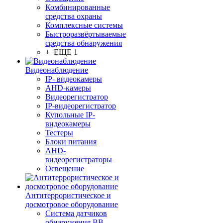
Комбинированные
средства охраны
Комплексные системы
Быстроразвёртываемые
средства обнаружения
+ ЕЩЕ 1
Видеонаблюдение
IP- видеокамеры
AHD-камеры
Видеорегистратор
IP-видеорегистратор
Купольные IP-
видеокамеры
Тестеры
Блоки питания
AHD-
видеорегистраторы
Освещение
Антитеррористическое и
досмотровое оборудование
Cистема датчиков
обнаружения ВВ