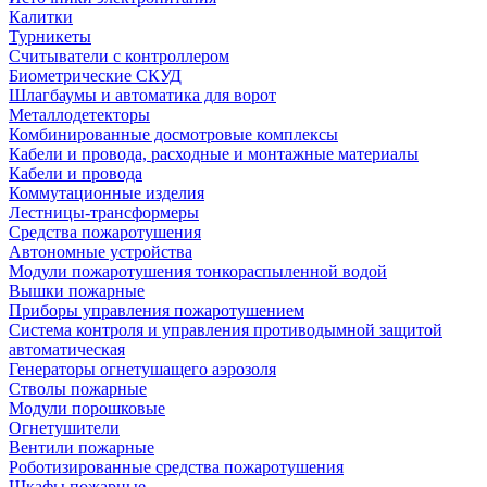
Калитки
Турникеты
Считыватели с контроллером
Биометрические СКУД
Шлагбаумы и автоматика для ворот
Металлодетекторы
Комбинированные досмотровые комплексы
Кабели и провода, расходные и монтажные материалы
Кабели и провода
Коммутационные изделия
Лестницы-трансформеры
Средства пожаротушения
Автономные устройства
Модули пожаротушения тонкораспыленной водой
Вышки пожарные
Приборы управления пожаротушением
Система контроля и управления противодымной защитой
автоматическая
Генераторы огнетушащего аэрозоля
Стволы пожарные
Модули порошковые
Огнетушители
Вентили пожарные
Роботизированные средства пожаротушения
Шкафы пожарные