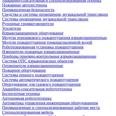
Аварийно-спасательная и специализированная техника
Пожарные автолестницы
Промышленная безопасность
Средства и системы оповещения, музыкальной трансляции
Системы оповещения, музыкальной трансляции
Рупорные громкоговорители
Усилители
Взрывозащищенное оборудование
Модули порошкового пожаротушения взрывозащищенные
Модули пожаротушения тонкораспыленной водой
Роботизированная установка пожаротушения
Извещатели пожарные взрывозащищенные
Приборы приемно-контрольные взрывозащищенные
Система ОПС взрывоопасных объектов
Оповещатели взрывозащищенные
Пожарное оборудование
Системы пенного пожаротушения
Системы автоматического пожаротушения
Оборудование для газового пожаротушения
Аварийно-спасательная робототехника
Беспилотная техника
Автономная робототехника
Автоматика управления инженерным оборудованием
Промышленные и специализированные рабочие места
Специализированная мебель