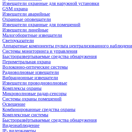
Извещатели охранные для наружной установки
GSM охрана
Извещатели аварийные
Охранные оповещатели
Извещатели охранные для помещений
Извещатели линейные
Малогоборитные извещатели
Светоуказатели
Аппаратные компоненты пульта централизованного наблюдени
Системы мониторинга и управления
Быстроразвертываемые средства обнаружения
Периметральная охрана
Волоконно-оптические системы
Радиоволновые извещатели
Вибрационные извещатели
Извещатели проводноволновые
Комплексы охраны
Микроволновые радар-сенсоры
Системы охраны помещений
Освещение
Комбинированные средства охраны
Комплексные системы
Быстроразвёртываемые средства обнаружения
Видеонаблюдение
IP- видеокамеры