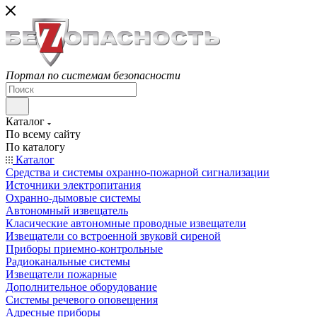
Портал по системам безопасности
Каталог
По всему сайту
По каталогу
Каталог
Средства и системы охранно-пожарной сигнализации
Источники электропитания
Охранно-дымовые системы
Автономный извещатель
Класические автономные проводные извещатели
Извещатели со встроенной звуковй сиреной
Приборы приемно-контрольные
Радиоканальные системы
Извещатели пожарные
Дополнительное оборудование
Системы речевого оповещения
Адресные приборы