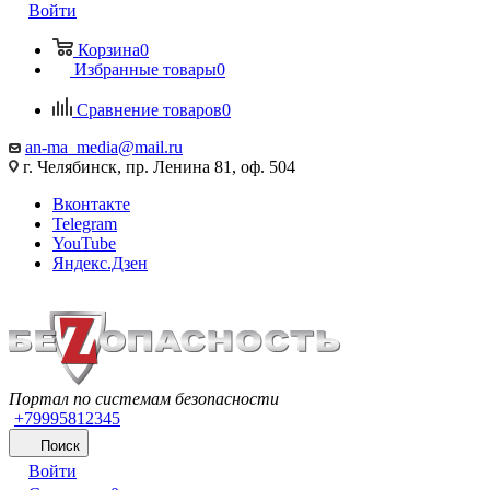
Войти
Корзина
0
Избранные товары
0
Сравнение товаров
0
an-ma_media@mail.ru
г. Челябинск, пр. Ленина 81, оф. 504
Вконтакте
Telegram
YouTube
Яндекс.Дзен
Портал по системам безопасности
+79995812345
Поиск
Войти