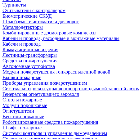
Турникеты
Считыватели с контроллером
Биометрические СКУД
Шлагбаумы и автоматика для ворот
Металлодетекторы
Комбинированные досмотровые комплексы
Кабели и провода, расходные и монтажные материалы
Кабели и провода
Коммутационные изделия
Лестницы-трансформеры
Средства пожаротушения
Автономные устройства
Модули пожаротушения тонкораспыленной водой
Вышки пожарные
Приборы управления пожаротушением
Система контроля и управления противодымной защитой авто
Генераторы огнетушащего аэрозоля
Стволы пожарные
Модули порошковые
Огнетушители
Вентили пожарные
Роботизированные средства пожаротушения
Шкафы пожарные
Системы контроля и управления дымоудалением
Средства и системы охранного телевидения