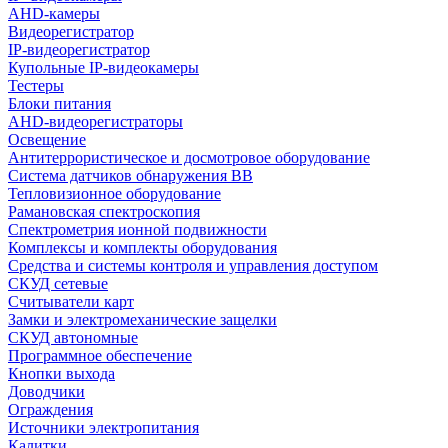
AHD-камеры
Видеорегистратор
IP-видеорегистратор
Купольные IP-видеокамеры
Тестеры
Блоки питания
AHD-видеорегистраторы
Освещение
Антитеррористическое и досмотровое оборудование
Cистема датчиков обнаружения ВВ
Тепловизионное оборудование
Рамановская спектроскопия
Спектрометрия ионной подвижности
Комплексы и комплекты оборудования
Средства и системы контроля и управления доступом
СКУД сетевые
Считыватели карт
Замки и электромеханические защелки
СКУД автономные
Программное обеспечение
Кнопки выхода
Доводчики
Ограждения
Источники электропитания
Калитки