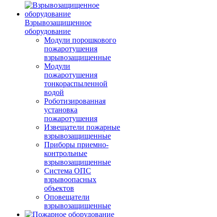
Взрывозащищенное
оборудование
Модули порошкового
пожаротушения
взрывозащищенные
Модули
пожаротушения
тонкораспыленной
водой
Роботизированная
установка
пожаротушения
Извещатели пожарные
взрывозащищенные
Приборы приемно-
контрольные
взрывозащищенные
Система ОПС
взрывоопасных
объектов
Оповещатели
взрывозащищенные