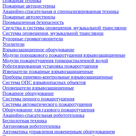
Пожарная техника
Пожарные автоцистерны
Аварийно-спасательная и специализированная техника
Пожарные автолестницы
Промышленная безопасность
Средства и системы оповещения, музыкальной трансляции
Системы оповещения, музыкальной трансляции
Рупорные громкоговорители
Усилители
Взрывозащищенное оборудование
Модули порошкового пожаротушения взрывозащищенные
Модули пожаротушения тонкораспыленной водой
Роботизированная установка пожаротушения
Извещатели пожарные взрывозащищенные
Приборы приемно-контрольные взрывозащищенные
Система ОПС взрывоопасных объектов
Оповещатели взрывозащищенные
Пожарное оборудование
Системы пенного пожаротушения
Системы автоматического пожаротушения
Оборудование для газового пожаротушения
Аварийно-спасательная робототехника
Беспилотная техника
Автономная робототехника
Автоматика управления инженерным оборудованием