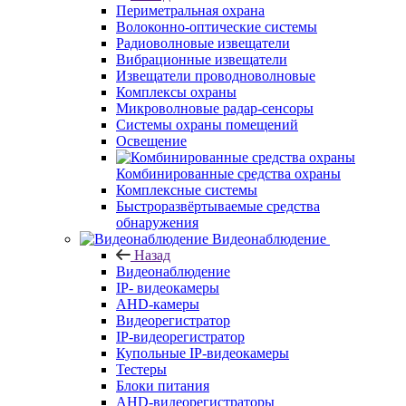
Периметральная охрана
Волоконно-оптические системы
Радиоволновые извещатели
Вибрационные извещатели
Извещатели проводноволновые
Комплексы охраны
Микроволновые радар-сенсоры
Системы охраны помещений
Освещение
Комбинированные средства охраны
Комплексные системы
Быстроразвёртываемые средства
обнаружения
Видеонаблюдение
Назад
Видеонаблюдение
IP- видеокамеры
AHD-камеры
Видеорегистратор
IP-видеорегистратор
Купольные IP-видеокамеры
Тестеры
Блоки питания
AHD-видеорегистраторы