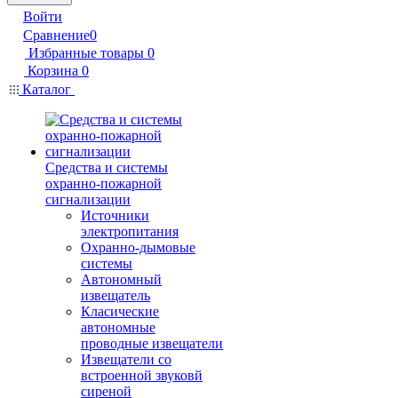
Войти
Сравнение
0
Избранные товары
0
Корзина
0
Каталог
Средства и системы
охранно-пожарной
сигнализации
Источники
электропитания
Охранно-дымовые
системы
Автономный
извещатель
Класические
автономные
проводные извещатели
Извещатели со
встроенной звуковй
сиреной