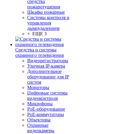
средства
пожаротушения
Шкафы пожарные
Системы контроля и
управления
дымоудалением
+ ЕЩЕ 3
Средства и системы
охранного телевидения
Видеорегистраторы
Уличная IP-камера
Дополнительное
оборудование для IP
систем
Мониторы
Цифровые системы
видеоконтроля
Микрофоны
PoE-оборудование
PoE-коммутаторы
Объективы
Охранные
видеокамеры