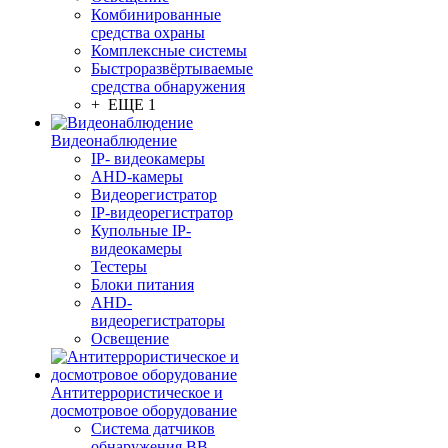
Комбинированные
средства охраны
Комплексные системы
Быстроразвёртываемые
средства обнаружения
+ ЕЩЕ 1
Видеонаблюдение
IP- видеокамеры
AHD-камеры
Видеорегистратор
IP-видеорегистратор
Купольные IP-
видеокамеры
Тестеры
Блоки питания
AHD-
видеорегистраторы
Освещение
Антитеррористическое и
досмотровое оборудование
Cистема датчиков
обнаружения ВВ