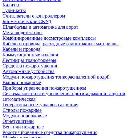
Калитки
Турникеты
Считыватели с контроллером
Биометрические СКУД
Шлагбаумы и автоматика для ворот
Металлодетекторы
Комбинированные досмотровые комплексы
Кабели и провода, расходные и монтажные материалы
Кабели и провода
Коммутационные изделия
Лестницы-трансформеры
Средства пожаротушения
Автономные устройства
Модули пожаротушения тонкораспыленной водой
Вышки пожарные
Приборы управления пожаротушением
Система контроля и управления противодымной защитой
автоматическая
Генераторы огнетушащего аэрозоля
Стволы пожарные
Модули порошковые
Огнетушители
Вентили пожарные
Роботизированные средства пожаротушения
Шкафы пожарные