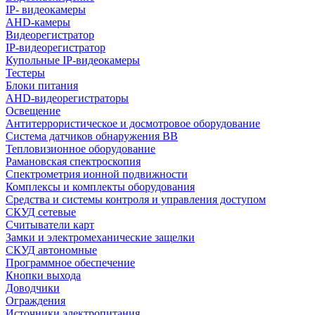
IP- видеокамеры
AHD-камеры
Видеорегистратор
IP-видеорегистратор
Купольные IP-видеокамеры
Тестеры
Блоки питания
AHD-видеорегистраторы
Освещение
Антитеррористическое и досмотровое оборудование
Cистема датчиков обнаружения ВВ
Тепловизионное оборудование
Рамановская спектроскопия
Спектрометрия ионной подвижности
Комплексы и комплекты оборудования
Средства и системы контроля и управления доступом
СКУД сетевые
Считыватели карт
Замки и электромеханические защелки
СКУД автономные
Программное обеспечение
Кнопки выхода
Доводчики
Ограждения
Источники электропитания