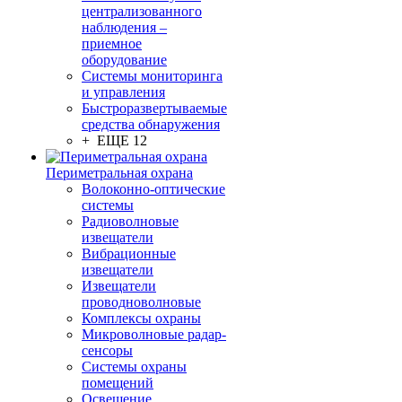
централизованного
наблюдения –
приемное
оборудование
Системы мониторинга
и управления
Быстроразвертываемые
средства обнаружения
+ ЕЩЕ 12
Периметральная охрана
Волоконно-оптические
системы
Радиоволновые
извещатели
Вибрационные
извещатели
Извещатели
проводноволновые
Комплексы охраны
Микроволновые радар-
сенсоры
Системы охраны
помещений
Освещение