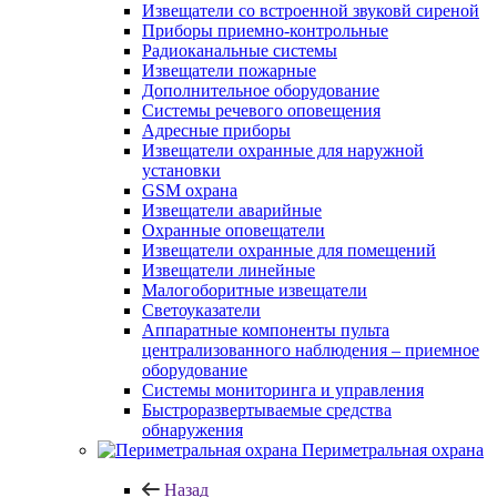
Извещатели со встроенной звуковй сиреной
Приборы приемно-контрольные
Радиоканальные системы
Извещатели пожарные
Дополнительное оборудование
Системы речевого оповещения
Адресные приборы
Извещатели охранные для наружной
установки
GSM охрана
Извещатели аварийные
Охранные оповещатели
Извещатели охранные для помещений
Извещатели линейные
Малогоборитные извещатели
Светоуказатели
Аппаратные компоненты пульта
централизованного наблюдения – приемное
оборудование
Системы мониторинга и управления
Быстроразвертываемые средства
обнаружения
Периметральная охрана
Назад