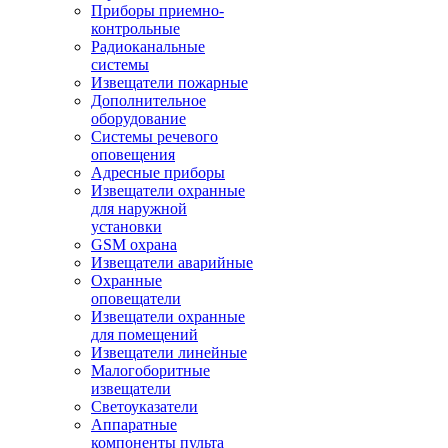
Приборы приемно-
контрольные
Радиоканальные
системы
Извещатели пожарные
Дополнительное
оборудование
Системы речевого
оповещения
Адресные приборы
Извещатели охранные
для наружной
установки
GSM охрана
Извещатели аварийные
Охранные
оповещатели
Извещатели охранные
для помещений
Извещатели линейные
Малогоборитные
извещатели
Светоуказатели
Аппаратные
компоненты пульта