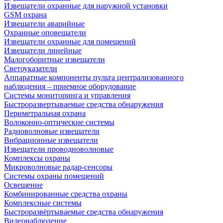
Извещатели охранные для наружной установки
GSM охрана
Извещатели аварийные
Охранные оповещатели
Извещатели охранные для помещений
Извещатели линейные
Малогоборитные извещатели
Светоуказатели
Аппаратные компоненты пульта централизованного
наблюдения – приемное оборудование
Системы мониторинга и управления
Быстроразвертываемые средства обнаружения
Периметральная охрана
Волоконно-оптические системы
Радиоволновые извещатели
Вибрационные извещатели
Извещатели проводноволновые
Комплексы охраны
Микроволновые радар-сенсоры
Системы охраны помещений
Освещение
Комбинированные средства охраны
Комплексные системы
Быстроразвёртываемые средства обнаружения
Видеонаблюдение