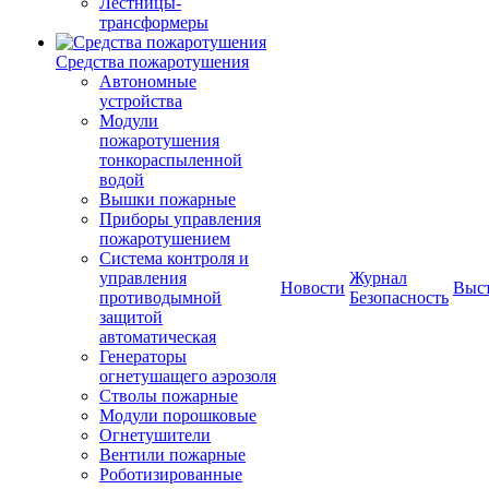
Лестницы-
трансформеры
Средства пожаротушения
Автономные
устройства
Модули
пожаротушения
тонкораспыленной
водой
Вышки пожарные
Приборы управления
пожаротушением
Система контроля и
управления
Журнал
Новости
Выс
противодымной
Безопасность
защитой
автоматическая
Генераторы
огнетушащего аэрозоля
Стволы пожарные
Модули порошковые
Огнетушители
Вентили пожарные
Роботизированные