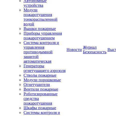
Автономные
устройства
Модули
пожаротушения
тонкораспыленной
водой
Вышки пожарные
Приборы управления
пожаротушением
Система контроля и
управления
Журнал
Новости
Выс
противодымной
Безопасность
защитой
автоматическая
Генераторы
огнетушащего аэрозоля
Стволы пожарные
Модули порошковые
Огнетушители
Вентили пожарные
Роботизированные
средства
пожаротушения
Шкафы пожарные
Системы контроля и