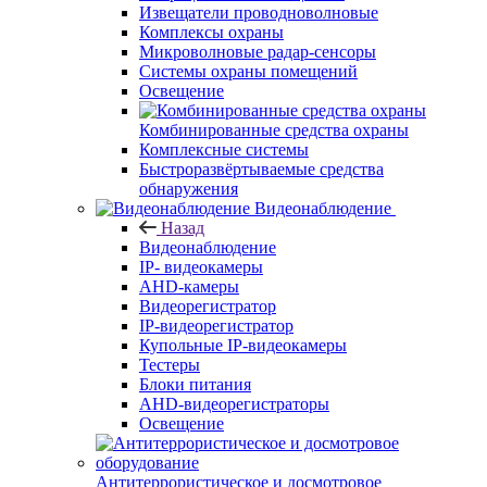
Извещатели проводноволновые
Комплексы охраны
Микроволновые радар-сенсоры
Системы охраны помещений
Освещение
Комбинированные средства охраны
Комплексные системы
Быстроразвёртываемые средства
обнаружения
Видеонаблюдение
Назад
Видеонаблюдение
IP- видеокамеры
AHD-камеры
Видеорегистратор
IP-видеорегистратор
Купольные IP-видеокамеры
Тестеры
Блоки питания
AHD-видеорегистраторы
Освещение
Антитеррористическое и досмотровое