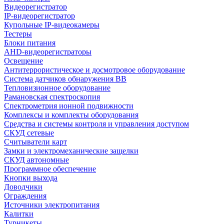
Видеорегистратор
IP-видеорегистратор
Купольные IP-видеокамеры
Тестеры
Блоки питания
AHD-видеорегистраторы
Освещение
Антитеррористическое и досмотровое оборудование
Cистема датчиков обнаружения ВВ
Тепловизионное оборудование
Рамановская спектроскопия
Спектрометрия ионной подвижности
Комплексы и комплекты оборудования
Средства и системы контроля и управления доступом
СКУД сетевые
Считыватели карт
Замки и электромеханические защелки
СКУД автономные
Программное обеспечение
Кнопки выхода
Доводчики
Ограждения
Источники электропитания
Калитки
Турникеты