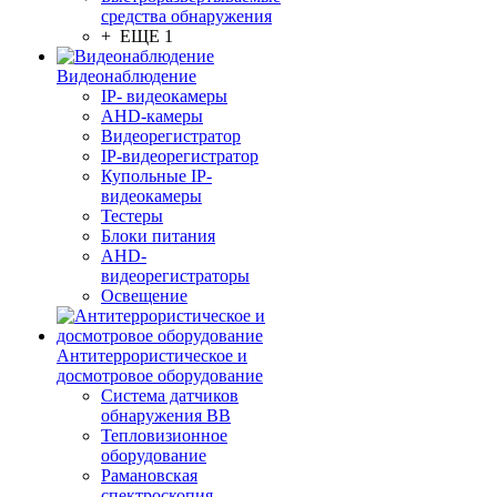
средства обнаружения
+ ЕЩЕ 1
Видеонаблюдение
IP- видеокамеры
AHD-камеры
Видеорегистратор
IP-видеорегистратор
Купольные IP-
видеокамеры
Тестеры
Блоки питания
AHD-
видеорегистраторы
Освещение
Антитеррористическое и
досмотровое оборудование
Cистема датчиков
обнаружения ВВ
Тепловизионное
оборудование
Рамановская
спектроскопия