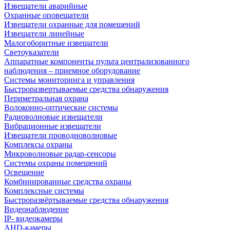
Извещатели аварийные
Охранные оповещатели
Извещатели охранные для помещений
Извещатели линейные
Малогоборитные извещатели
Светоуказатели
Аппаратные компоненты пульта централизованного
наблюдения – приемное оборудование
Системы мониторинга и управления
Быстроразвертываемые средства обнаружения
Периметральная охрана
Волоконно-оптические системы
Радиоволновые извещатели
Вибрационные извещатели
Извещатели проводноволновые
Комплексы охраны
Микроволновые радар-сенсоры
Системы охраны помещений
Освещение
Комбинированные средства охраны
Комплексные системы
Быстроразвёртываемые средства обнаружения
Видеонаблюдение
IP- видеокамеры
AHD-камеры