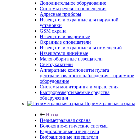
Дополнительное оборудование
Системы речевого оповещения
Адресные приборы
Извещатели охранные для наружной
установки
GSM охрана
Извещатели аварийные
Охранные оповещатели
Извещатели охранные для помещений
Извещатели линейные
Малогоборитные извещатели
Светоуказатели
Аппаратные компоненты пульта
централизованного наблюдения – приемное
оборудование
Системы мониторинга и управления
Быстроразвертываемые средства
обнаружения
Периметральная охрана
Назад
Периметральная охрана
Волоконно-оптические системы
Радиоволновые извещатели
Вибрационные извещатели