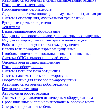
Аварийно-спасательная и специализированная техника
Пожарные автолестницы
Промышленная безопасность
Средства и системы оповещения, музыкальной трансляции
Системы оповещения, музыкальной трансляции
Рупорные громкоговорители
Усилители
Взрывозащищенное оборудование
Модули порошкового пожаротушения взрывозащищенные
Модули пожаротушения тонкораспыленной водой
Роботизированная установка пожаротушения
Извещатели пожарные взрывозащищенные
Приборы приемно-контрольные взрывозащищенные
Система ОПС взрывоопасных объектов
Оповещатели взрывозащищенные
Пожарное оборудование
Системы пенного пожаротушения
Системы автоматического пожаротушения
Оборудование для газового пожаротушения
Аварийно-спасательная робототехника
Беспилотная техника
Автономная робототехника
Автоматика управления инженерным оборудованием
Промышленные и специализированные рабочие места
Специализированная мебель