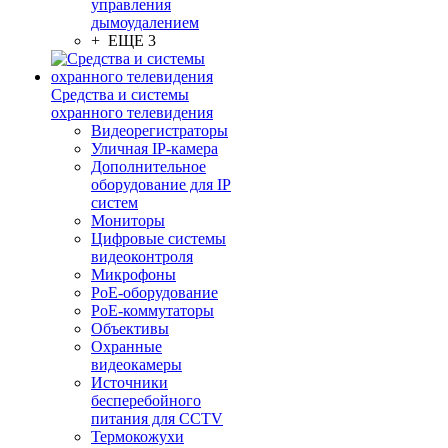
управления
дымоудалением
+ ЕЩЕ 3
Средства и системы
охранного телевидения
Видеорегистраторы
Уличная IP-камера
Дополнительное
оборудование для IP
систем
Мониторы
Цифровые системы
видеоконтроля
Микрофоны
PoE-оборудование
PoE-коммутаторы
Объективы
Охранные
видеокамеры
Источники
бесперебойного
питания для CCTV
Термокожухи