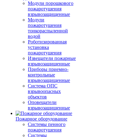
Модули порошкового
пожаротушения
взрывозащищенные
Модули
пожаротушения
тонкораспыленной
водой
Роботизированная
установка
пожаротушения
Извещатели пожарные
взрывозащищенные
Приборы приемно-
контрольные
взрывозащищенные
Система ОПС
взрывоопасных
объектов
Оповещатели
взрывозащищенные
Пожарное оборудование
Системы пенного
пожаротушения
Системы