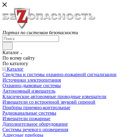
Портал по системам безопасности
Каталог
По всему сайту
По каталогу
Каталог
Средства и системы охранно-пожарной сигнализации
Источники электропитания
Охранно-дымовые системы
Автономный извещатель
Класические автономные проводные извещатели
Извещатели со встроенной звуковй сиреной
Приборы приемно-контрольные
Радиоканальные системы
Извещатели пожарные
Дополнительное оборудование
Системы речевого оповещения
Адресные приборы