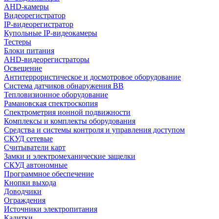
AHD-камеры
Видеорегистратор
IP-видеорегистратор
Купольные IP-видеокамеры
Тестеры
Блоки питания
AHD-видеорегистраторы
Освещение
Антитеррористическое и досмотровое оборудование
Cистема датчиков обнаружения ВВ
Тепловизионное оборудование
Рамановская спектроскопия
Спектрометрия ионной подвижности
Комплексы и комплекты оборудования
Средства и системы контроля и управления доступом
СКУД сетевые
Считыватели карт
Замки и электромеханические защелки
СКУД автономные
Программное обеспечение
Кнопки выхода
Доводчики
Ограждения
Источники электропитания
Калитки