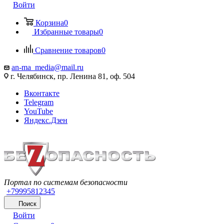
Войти
Корзина
0
Избранные товары
0
Сравнение товаров
0
an-ma_media@mail.ru
г. Челябинск, пр. Ленина 81, оф. 504
Вконтакте
Telegram
YouTube
Яндекс.Дзен
Портал по системам безопасности
+79995812345
Поиск
Войти