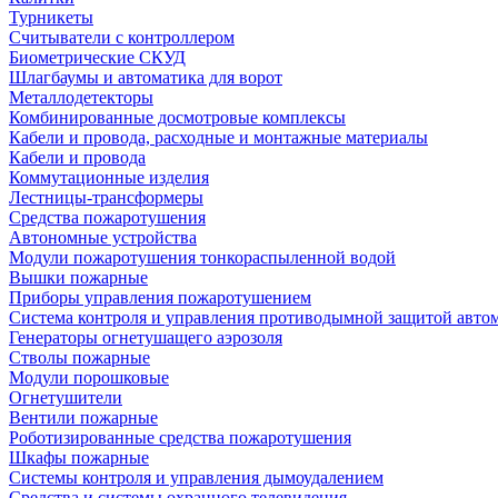
Турникеты
Считыватели с контроллером
Биометрические СКУД
Шлагбаумы и автоматика для ворот
Металлодетекторы
Комбинированные досмотровые комплексы
Кабели и провода, расходные и монтажные материалы
Кабели и провода
Коммутационные изделия
Лестницы-трансформеры
Средства пожаротушения
Автономные устройства
Модули пожаротушения тонкораспыленной водой
Вышки пожарные
Приборы управления пожаротушением
Система контроля и управления противодымной защитой авто
Генераторы огнетушащего аэрозоля
Стволы пожарные
Модули порошковые
Огнетушители
Вентили пожарные
Роботизированные средства пожаротушения
Шкафы пожарные
Системы контроля и управления дымоудалением
Средства и системы охранного телевидения