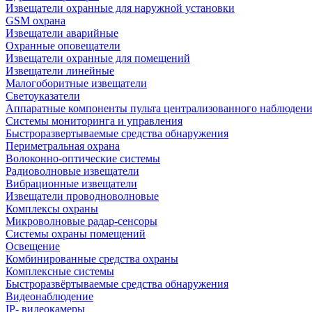
Извещатели охранные для наружной установки
GSM охрана
Извещатели аварийные
Охранные оповещатели
Извещатели охранные для помещений
Извещатели линейные
Малогоборитные извещатели
Светоуказатели
Аппаратные компоненты пульта централизованного наблюдени
Системы мониторинга и управления
Быстроразвертываемые средства обнаружения
Периметральная охрана
Волоконно-оптические системы
Радиоволновые извещатели
Вибрационные извещатели
Извещатели проводноволновые
Комплексы охраны
Микроволновые радар-сенсоры
Системы охраны помещений
Освещение
Комбинированные средства охраны
Комплексные системы
Быстроразвёртываемые средства обнаружения
Видеонаблюдение
IP- видеокамеры