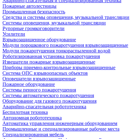
Аварийно-спасательная и специализированная техника
Пожарные автолестницы
Промышленная безопасность
Средства и системы оповещения, музыкальной трансляции
Системы оповещения, музыкальной трансляции
Рупорные громкоговорители
Усилители
Взрывозащищенное оборудование
Модули порошкового пожаротушения взрывозащищенные
Модули пожаротушения тонкораспыленной водой
Роботизированная установка пожаротушения
Извещатели пожарные взрывозащищенные
Приборы приемно-контрольные взрывозащищенные
Система ОПС взрывоопасных объектов
Оповещатели взрывозащищенные
Пожарное оборудование
Системы пенного пожаротушения
Системы автоматического пожаротушения
Оборудование для газового пожаротушения
Аварийно-спасательная робототехника
Беспилотная техника
Автономная робототехника
Автоматика управления инженерным оборудованием
Промышленные и специализированные рабочие места
Специализированная мебель