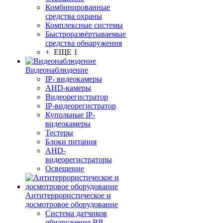
Комбинированные
средства охраны
Комплексные системы
Быстроразвёртываемые
средства обнаружения
+ ЕЩЕ 1
Видеонаблюдение
IP- видеокамеры
AHD-камеры
Видеорегистратор
IP-видеорегистратор
Купольные IP-
видеокамеры
Тестеры
Блоки питания
AHD-
видеорегистраторы
Освещение
Антитеррористическое и
досмотровое оборудование
Cистема датчиков
обнаружения ВВ