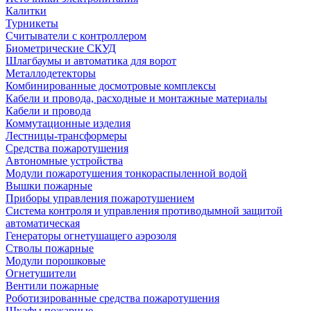
Калитки
Турникеты
Считыватели с контроллером
Биометрические СКУД
Шлагбаумы и автоматика для ворот
Металлодетекторы
Комбинированные досмотровые комплексы
Кабели и провода, расходные и монтажные материалы
Кабели и провода
Коммутационные изделия
Лестницы-трансформеры
Средства пожаротушения
Автономные устройства
Модули пожаротушения тонкораспыленной водой
Вышки пожарные
Приборы управления пожаротушением
Система контроля и управления противодымной защитой
автоматическая
Генераторы огнетушащего аэрозоля
Стволы пожарные
Модули порошковые
Огнетушители
Вентили пожарные
Роботизированные средства пожаротушения
Шкафы пожарные