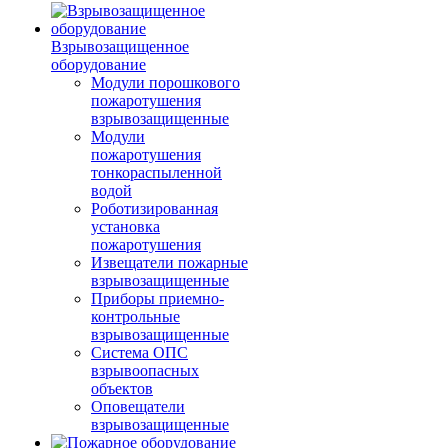
Взрывозащищенное
оборудование
Модули порошкового
пожаротушения
взрывозащищенные
Модули
пожаротушения
тонкораспыленной
водой
Роботизированная
установка
пожаротушения
Извещатели пожарные
взрывозащищенные
Приборы приемно-
контрольные
взрывозащищенные
Система ОПС
взрывоопасных
объектов
Оповещатели
взрывозащищенные