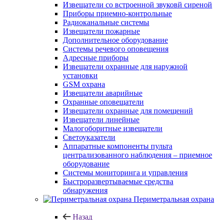
Извещатели со встроенной звуковй сиреной
Приборы приемно-контрольные
Радиоканальные системы
Извещатели пожарные
Дополнительное оборудование
Системы речевого оповещения
Адресные приборы
Извещатели охранные для наружной
установки
GSM охрана
Извещатели аварийные
Охранные оповещатели
Извещатели охранные для помещений
Извещатели линейные
Малогоборитные извещатели
Светоуказатели
Аппаратные компоненты пульта
централизованного наблюдения – приемное
оборудование
Системы мониторинга и управления
Быстроразвертываемые средства
обнаружения
Периметральная охрана
Назад