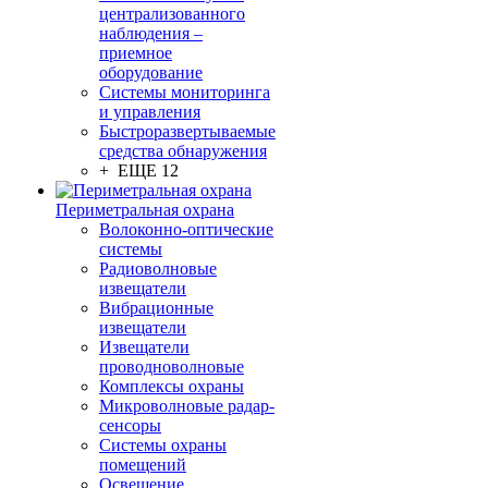
централизованного
наблюдения –
приемное
оборудование
Системы мониторинга
и управления
Быстроразвертываемые
средства обнаружения
+ ЕЩЕ 12
Периметральная охрана
Волоконно-оптические
системы
Радиоволновые
извещатели
Вибрационные
извещатели
Извещатели
проводноволновые
Комплексы охраны
Микроволновые радар-
сенсоры
Системы охраны
помещений
Освещение