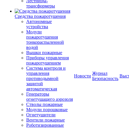
Лестницы-
трансформеры
Средства пожаротушения
Автономные
устройства
Модули
пожаротушения
тонкораспыленной
водой
Вышки пожарные
Приборы управления
пожаротушением
Система контроля и
управления
Журнал
Новости
Выс
противодымной
Безопасность
защитой
автоматическая
Генераторы
огнетушащего аэрозоля
Стволы пожарные
Модули порошковые
Огнетушители
Вентили пожарные
Роботизированные