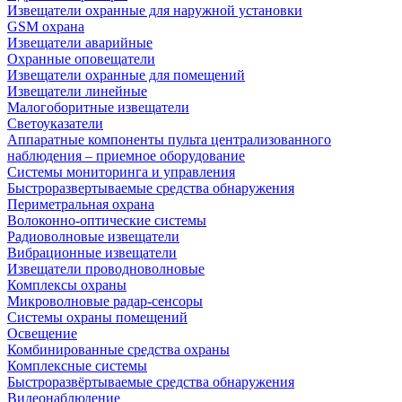
Извещатели охранные для наружной установки
GSM охрана
Извещатели аварийные
Охранные оповещатели
Извещатели охранные для помещений
Извещатели линейные
Малогоборитные извещатели
Светоуказатели
Аппаратные компоненты пульта централизованного
наблюдения – приемное оборудование
Системы мониторинга и управления
Быстроразвертываемые средства обнаружения
Периметральная охрана
Волоконно-оптические системы
Радиоволновые извещатели
Вибрационные извещатели
Извещатели проводноволновые
Комплексы охраны
Микроволновые радар-сенсоры
Системы охраны помещений
Освещение
Комбинированные средства охраны
Комплексные системы
Быстроразвёртываемые средства обнаружения
Видеонаблюдение