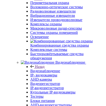
Периметральная охрана
Волоконно-оптические системы
Радиоволновые извещатели
Вибрационные извещатели
Извещатели проводноволновые
Комплексы охраны
Микроволновые радар-сенсоры
Системы охраны помещений
Освещение
Комбинированные средства охраны
Комплексные системы
Быстроразвёртываемые средства
обнаружения
Видеонаблюдение
Назад
Видеонаблюдение
IP- видеокамеры
AHD-камеры
Видеорегистратор
IP-видеорегистратор
Купольные IP-видеокамеры
Тестеры
Блоки питания
AHD-видеорегистраторы