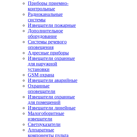
Приборы приемно-
контрольные
Радиоканальные
системы
Извещатели пожарные
Дополнительное
оборудование
Системы речевого
оповещения
Адресные приборы
Извещатели охранные
для наружной
установки
GSM охрана
Извещатели аварийные
Охранные
оповещатели
Извещатели охранные
для помещений
Извещатели линейные
Малогоборитные
извещатели
Светоуказатели
Аппаратные
компоненты пульта