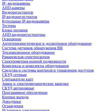
IP- видеокамеры
AHD-камеры
Видеорегистратор
IP-видеорегистратор
Купольные IP-видеокамеры
Тестеры
Блоки питания
AHD-видеорегистраторы
Освещение
Антитеррористическое и досмотровое оборудование
Cистема датчиков обнаружения ВВ
Тепловизионное оборудование
Рамановская спектроскопия
Спектрометрия ионной подвижности
Комплексы и комплекты оборудования
Средства и системы контроля и управления доступом
СКУД сетевые
Считыватели карт
Замки и электромеханические защелки
СКУД автономные
Программное обеспечение
Кнопки выхода
Доводчики
Ограждения
Источники электропитания