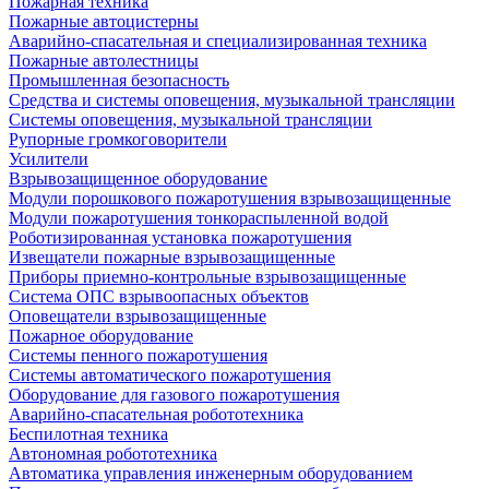
Пожарная техника
Пожарные автоцистерны
Аварийно-спасательная и специализированная техника
Пожарные автолестницы
Промышленная безопасность
Средства и системы оповещения, музыкальной трансляции
Системы оповещения, музыкальной трансляции
Рупорные громкоговорители
Усилители
Взрывозащищенное оборудование
Модули порошкового пожаротушения взрывозащищенные
Модули пожаротушения тонкораспыленной водой
Роботизированная установка пожаротушения
Извещатели пожарные взрывозащищенные
Приборы приемно-контрольные взрывозащищенные
Система ОПС взрывоопасных объектов
Оповещатели взрывозащищенные
Пожарное оборудование
Системы пенного пожаротушения
Системы автоматического пожаротушения
Оборудование для газового пожаротушения
Аварийно-спасательная робототехника
Беспилотная техника
Автономная робототехника
Автоматика управления инженерным оборудованием