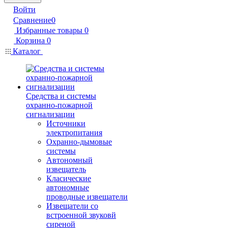
Войти
Сравнение
0
Избранные товары
0
Корзина
0
Каталог
Средства и системы
охранно-пожарной
сигнализации
Источники
электропитания
Охранно-дымовые
системы
Автономный
извещатель
Класические
автономные
проводные извещатели
Извещатели со
встроенной звуковй
сиреной