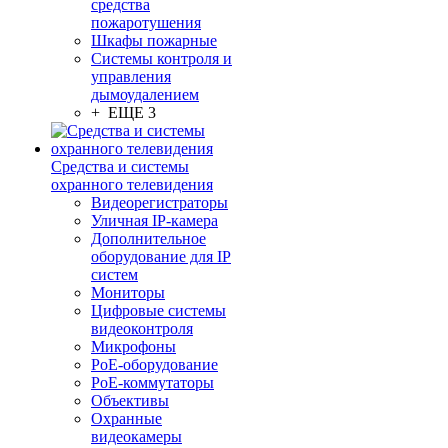
средства
пожаротушения
Шкафы пожарные
Системы контроля и
управления
дымоудалением
+ ЕЩЕ 3
Средства и системы
охранного телевидения
Видеорегистраторы
Уличная IP-камера
Дополнительное
оборудование для IP
систем
Мониторы
Цифровые системы
видеоконтроля
Микрофоны
PoE-оборудование
PoE-коммутаторы
Объективы
Охранные
видеокамеры